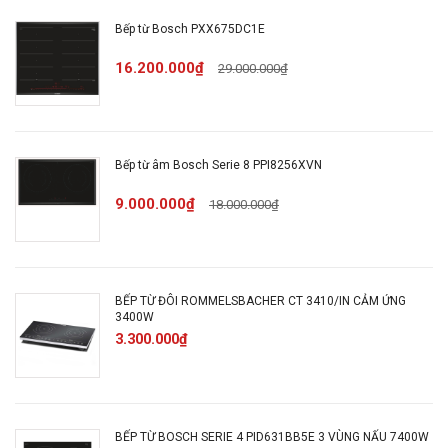
-
thụ
Bếp từ Bosch PXX675DC1E
16.200.000₫
29.000.000₫
Cấp độ nhiệt
17 cấp độ
Kích thước
Bếp từ âm Bosch Serie 8 PPI8256XVN
51 x 592 x 522 mm
(CxRxS)
9.000.000₫
18.000.000₫
Kích thước cắt
560 x 490-500 mm
đá (RxS)
BẾP TỪ ĐÔI ROMMELSBACHER CT 3410/IN CẢM ỨNG
3400W
3.300.000₫
Độ sâu thiết bị
51 mm
Độ cao thiết bị
6 mm
BẾP TỪ BOSCH SERIE 4 PID631BB5E 3 VÙNG NẤU 7400W
so với bàn đá