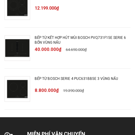
12.199.000₫
Độ dày tối thiểu
16 mm
của bàn đá
BẾP TỪ KẾT HỢP HÚT MÙI BOSCH PVQ731F15E SERIE 6
BỐN VÙNG NẤU
Tổng trọng
40.000.000₫
64.690.000₫
18,6 kg
lượng
Chức năng an
BẾP TỪ BOSCH SERIE 4 PUC631BB5E 3 VÙNG NẤU
Có
toàn
8.800.000₫
19.390.000₫
Chiều dài dây
110cm
điện
MIỄN PHÍ VẬN CHUYỂN