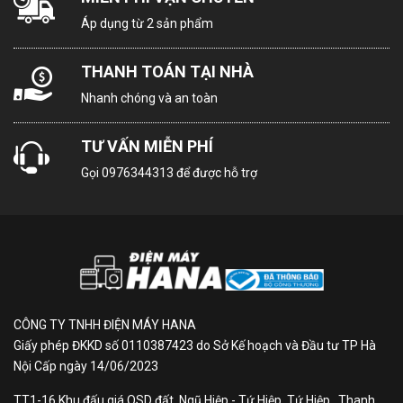
Cường độ dòng
20A
Áp dụng từ 2 sản phẩm
điện
THANH TOÁN TẠI NHÀ
Tần số
50; 60 Hz
Nhanh chóng và an toàn
TƯ VẤN MIỄN PHÍ
Loại ổ cắm
Không có phích cắm
Gọi
0976344313
để được hỗ trợ
Hiệu điện thế
220 – 240 V
Bảo hành
3 năm
CÔNG TY TNHH ĐIỆN MÁY HANA
Giấy phép ĐKKD số 0110387423 do Sở Kế hoạch và Đầu tư TP Hà
Nội Cấp ngày 14/06/2023
Đặc điểm nổi bật của BẾP TỪ BOSCH SERIE 4 60CM
TT1-16 Khu đấu giá QSD đất, Ngũ Hiệp - Tứ Hiệp, Tứ Hiệp , Thanh
PUJ611BB1E 3 VÙNG NẤU