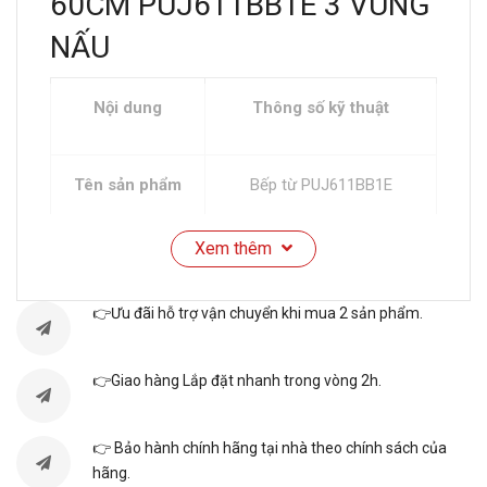
60CM PUJ611BB1E 3 VÙNG
NẤU
Nội dung
Thông số kỹ thuật
Tên sản phẩm
Bếp từ PUJ611BB1E
Xem thêm
Thương hiệu
Bosch
👉Ưu đãi hỗ trợ vận chuyển khi mua 2 sản phẩm.
Xuất xứ
Tây Ban Nha
👉Giao hàng Lắp đặt nhanh trong vòng 2h.
Màu sắc
Đen
👉 Bảo hành chính hãng tại nhà theo chính sách của
hãng.