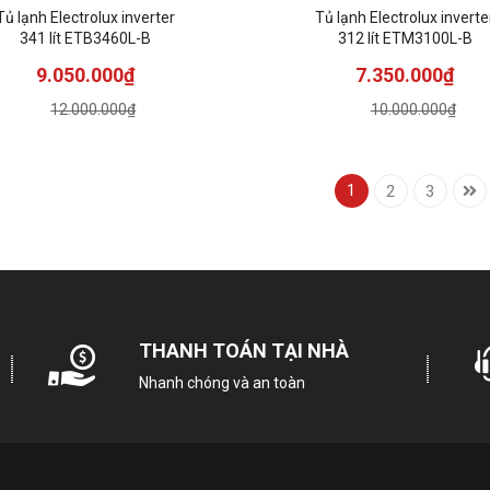
ủ lạnh Electrolux inverter
Tủ lạnh Electrolux inverter
341 lít ETB3460L-B
312 lít ETM3100L-B
9.050.000₫
7.350.000₫
12.000.000₫
10.000.000₫
1
2
3
THANH TOÁN TẠI NHÀ
Nhanh chóng và an toàn