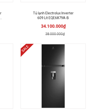
r
Tủ lạnh Electrolux Inverter
A-
609 Lít EQE6879A-B
34.100.000₫
38.000.000₫