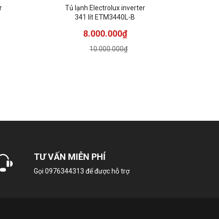
Tủ lạnh Electrolux inverter
341 lít ETM3440L-B
8.000.000₫
10.000.000₫
TƯ VẤN MIỄN PHÍ
Gọi
0976344313
để được hỗ trợ