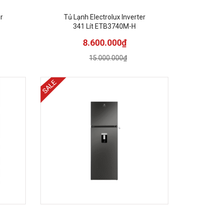
r
Tủ Lạnh Electrolux Inverter
341 Lít ETB3740M-H
8.600.000₫
15.000.000₫