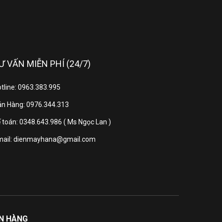
Ư VẤN MIỄN PHÍ (24/7)
tline: 0963.383.995
n Hàng: 0976.344.313
 toán: 0348.643.986 ( Ms Ngọc Lan )
mail: dienmayhana@gmail.com
ƠN HÀNG