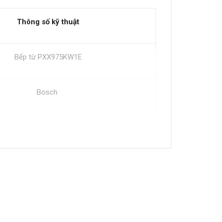
Thông số kỹ thuật
Bếp từ PXX975KW1E
Bosch
Spain
Đen
Schott Ceran