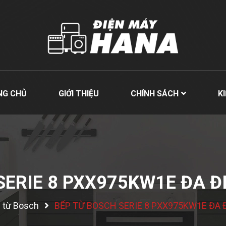
NG CHỦ
GIỚI THIỆU
CHÍNH SÁCH
K
SERIE 8 PXX975KW1E ĐA Đ
 từ Bosch
BẾP TỪ BOSCH SERIE 8 PXX975KW1E ĐA 