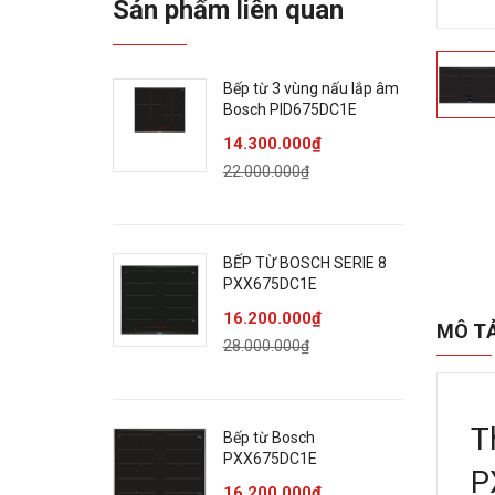
Sản phẩm liên quan
Bếp từ 3 vùng nấu lắp âm
Bosch PID675DC1E
14.300.000₫
22.000.000₫
BẾP TỪ BOSCH SERIE 8
PXX675DC1E
16.200.000₫
MÔ T
28.000.000₫
T
Bếp từ Bosch
PXX675DC1E
P
16.200.000₫