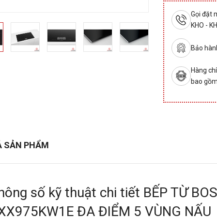
Gọi đặt
KHO - K
Bảo hành
Hàng chí
bao gồm
Ả SẢN PHẨM
hông số kỹ thuật chi tiết BẾP TỪ BO
XX975KW1E ĐA ĐIỂM 5 VÙNG NẤU