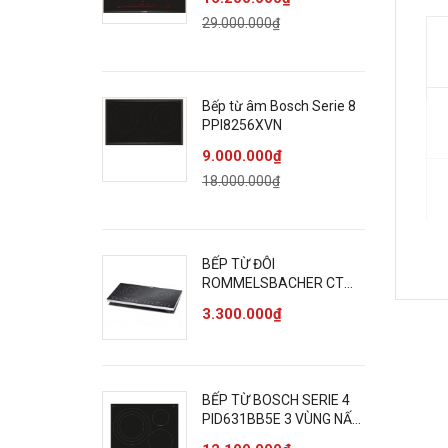
29.000.000₫
Bếp từ âm Bosch Serie 8
PPI8256XVN
9.000.000₫
18.000.000₫
BẾP TỪ ĐÔI
ROMMELSBACHER CT
3410/IN CẢM ỨNG 3400W
3.300.000₫
BẾP TỪ BOSCH SERIE 4
PID631BB5E 3 VÙNG NẤU
7400W