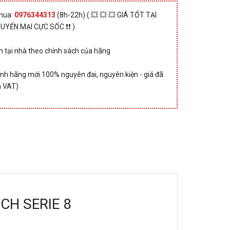
 mua:
0976344313
(8h-22h) ( 💥 💥 💥 GIÁ TỐT TẠI
HUYẾN MẠI CỰC SỐC ❗❗ )
 tại nhà theo chính sách của hãng
nh hãng mới 100% nguyên đai, nguyên kiện - giá đã
 VAT)
SCH SERIE 8