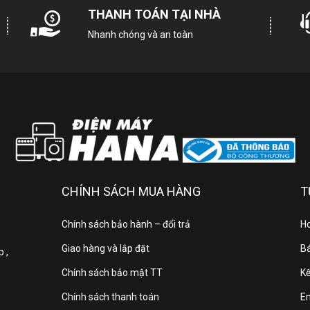
THANH TOÁN TẠI NHÀ
Nhanh chóng và an toàn
Kết nối
Đi
Tổng công suất
CHÍNH SÁCH MUA HÀNG
T
Lượng tiêu thụ điện
Chính sách bảo hành – đổi trả
Ho
Cấp độ nhiệt
Giao hàng và lắp đặt
Bá
 ,
Chính sách bảo mật TT
Kế
Kích thước (CxRxS))
Chính sách thanh toán
E