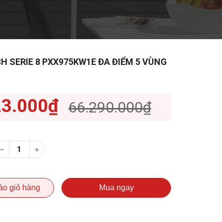
H SERIE 8 PXX975KW1E ĐA ĐIỂM 5 VÙNG
23.000₫
66.290.000₫
ào giỏ hàng
Mua ngay