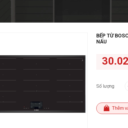
BẾP TỪ BOSC
NẤU
30.0
Số lượng
Thêm v