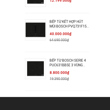
12.199.000₫
BẾP TỪ KẾT HỢP HÚT
MÙI BOSCH PVQ731F15E
SERIE 6 BỐN VÙNG NẤU
40.000.000₫
64.690.000₫
BẾP TỪ BOSCH SERIE 4
PUC631BB5E 3 VÙNG
NẤU
8.800.000₫
19.390.000₫