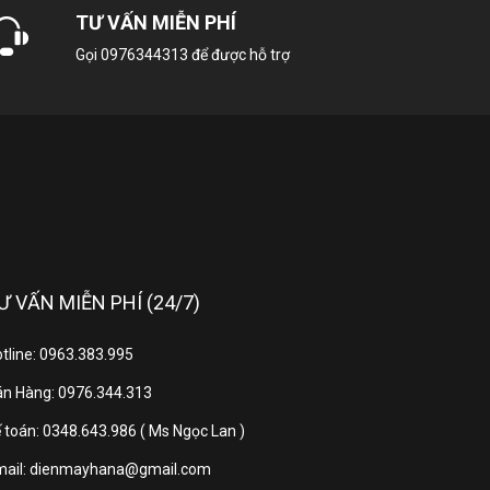
TƯ VẤN MIỄN PHÍ
Perfect Fry (Cảm biến chiên xào)
MoveMode (Vùng nhiệt thay đổi)
Gọi
0976344313
để được hỗ trợ
Home Connect
ều khiển hút mùi Hob Hood Control
11100W
Ư VẤN MIỄN PHÍ (24/7)
185Wh/kg
tline: 0963.383.995
17 cấp độ nhiệt
n Hàng: 0976.344.313
 toán: 0348.643.986 ( Ms Ngọc Lan )
51 x 916 x 527 mm
mail: dienmayhana@gmail.com