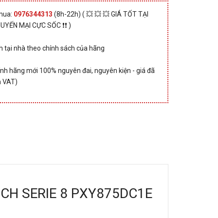
 mua:
0976344313
(8h-22h) ( 💥 💥 💥 GIÁ TỐT TẠI
HUYẾN MẠI CỰC SỐC ❗❗ )
 tại nhà theo chính sách của hãng
nh hãng mới 100% nguyên đai, nguyên kiện - giá đã
 VAT)
BOSCH SERIE 8 PXY875DC1E