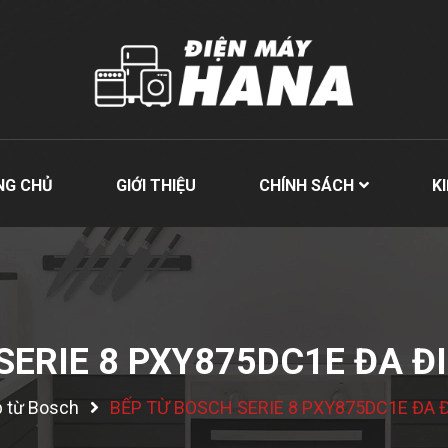
NG CHỦ
GIỚI THIỆU
CHÍNH SÁCH
K
SERIE 8 PXY875DC1E ĐA Đ
 từ Bosch
BẾP TỪ BOSCH SERIE 8 PXY875DC1E ĐA 