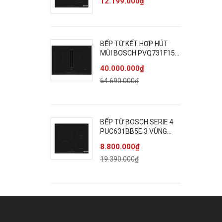
12.199.000₫
BẾP TỪ KẾT HỢP HÚT
MÙI BOSCH PVQ731F15E
SERIE 6 BỐN VÙNG NẤU
40.000.000₫
64.690.000₫
BẾP TỪ BOSCH SERIE 4
PUC631BB5E 3 VÙNG
NẤU
8.800.000₫
19.390.000₫