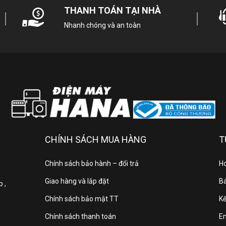
THANH TOÁN TẠI NHÀ
Độ dày tối thiểu của bàn đá
Nhanh chóng và an toàn
Trọng lượng tịnh
Tổng trọng lượng
Chức năng an toàn
CHÍNH SÁCH MUA HÀNG
T
Chiều dài dây điện
Chính sách bảo hành – đổi trả
Ho
Cường độ dòng điện
Giao hàng và lắp đặt
Bá
 ,
Chính sách bảo mật TT
Kế
Tần số
Chính sách thanh toán
E