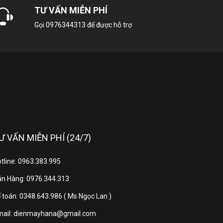
TƯ VẤN MIỄN PHÍ
16mm
Gọi
0976344313
để được hỗ trợ
17.948kg
20kg
Có
Ư VẤN MIỄN PHÍ (24/7)
110cm
tline: 0963.383.995
20A
n Hàng: 0976.344.313
 toán: 0348.643.986 ( Ms Ngọc Lan )
50; 60Hz
mail: dienmayhana@gmail.com