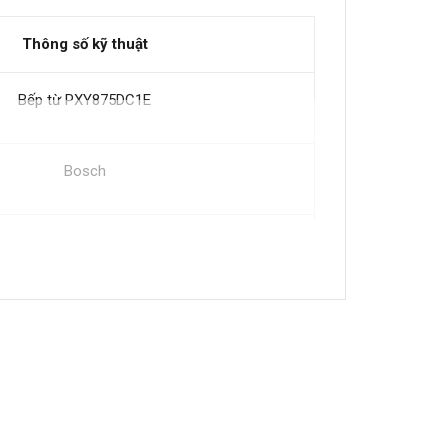
Thông số kỹ thuật
Bếp từ PXY875DC1E
Bosch
Tây Ban Nha
Màu đen
4