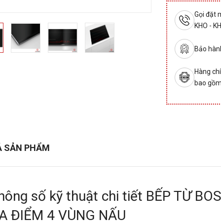
Gọi đặt
KHO - K
Bảo hành
Hàng chí
bao gồm
Ả SẢN PHẨM
hông số kỹ thuật chi tiết BẾP TỪ 
A ĐIỂM 4 VÙNG NẤU