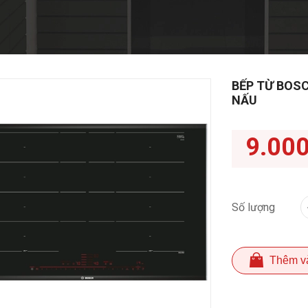
BẾP TỪ BOSC
NẤU
9.00
Số lượng
Thêm v