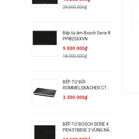
29.000.000₫
Bếp từ âm Bosch Serie 8
PPI8256XVN
9.000.000₫
18.000.000₫
BẾP TỪ ĐÔI
ROMMELSBACHER CT
3410/IN CẢM ỨNG 3400W
3.300.000₫
BẾP TỪ BOSCH SERIE 4
PID631BB5E 3 VÙNG NẤU
7400W