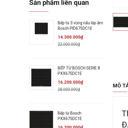
Sản phẩm liên quan
Bếp từ 3 vùng nấu lắp âm
Bosch PID675DC1E
14.300.000₫
22.000.000₫
BẾP TỪ BOSCH SERIE 8
PXX675DC1E
16.200.000₫
MÔ T
28.000.000₫
T
Bếp từ Bosch
PXX675DC1E
Đ
16.200.000₫