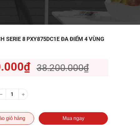
H SERIE 8 PXY875DC1E ĐA ĐIỂM 4 VÙNG
0.000₫
38.200.000₫
ào giỏ hàng
Mua ngay