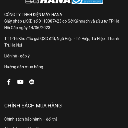
ấm
CÔNG TY TNHH ĐIỆN MÁY HANA
Công suất làm lạnh
1 HP (8.530 BTU)
, phù hợp cho
Giấy phép ĐKKD số 0110387423 do Sở Kế hoạch và Đầu tư TP Hà
không gian dưới 15m² (tương đương 30 – 45m³).
Nội Cấp ngày 14/06/2023
Chế độ Turbo
cho phép máy vận hành ở công suất
TT1-16 Khu đấu giá QSD đất, Ngũ Hiệp - Tứ Hiệp, Tứ Hiệp , Thanh
Trì, Hà Nội
cao trong khoảng 20 – 30 phút, giúp nhiệt độ phòng
nhanh đạt mức đã cài đặt.
Liên hệ - góp ý
Chức năng hút ẩm hỗ trợ giảm hơi ẩm trong không
Hướng dẫn mua hàng
khí, hữu ích trong những ngày trời nồm hoặc mưa kéo
dài, giúp không gian khô ráo và thoáng hơn.
Khi nhấn nút “Mode”,
chế độ sưởi ấm
sẽ hiển thị trên
màn hình bằng biểu tượng mặt trời. Vào mùa đông,
tính năng này giúp điều hòa tạo ra bầu không khí ấm
CHÍNH SÁCH MUA HÀNG
áp và dễ chịu, mang lại cảm giác thoải mái cho người
dùng.
Chính sách bảo hành – đổi trả