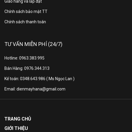
Giao hàng và lắp đặt
Chính sách bảo mật TT
Chính sách thanh toán
TƯ VẤN MIỄN PHÍ (24/7)
Hotline: 0963.383.995
Bán Hàng: 0976.344.313
Cơ chế thổi gió
Kế toán: 0348.643.986 ( Ms Ngọc Lan )
Tính năng khí mềm SilkAir
với cánh đảo gió có
Email: dienmayhana@gmail.com
nhiều lỗ khí nhỏ được bố trí hợp lý, giúp luồng khí lạnh
phân bổ đồng đều hơn trong phòng, hạn chế tình
trạng tập trung hơi lạnh tại một vị trí.
TRANG CHỦ
Cảm biến nhiệt độ iFeel
: điều khiển máy lạnh Casper
được tích hợp cảm biến giúp nhận biết nhiệt độ xung
GIỚI THIỆU