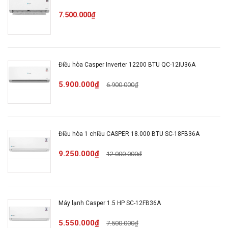
gàng hơn.
7.500.000₫
Sở hữu gam màu trắng thanh lịch cùng thiết kế tối
giản, các đường bo cong mềm mại tạo nên vẻ hài
hòa, dễ dàng hòa hợp với nhiều phong cách nội thất
khác nhau.
Điều hòa Casper Inverter 12200 BTU QC-12IU36A
5.900.000₫
6.900.000₫
Điều hòa 1 chiều CASPER 18.000 BTU SC-18FB36A
9.250.000₫
12.000.000₫
Dàn nóng
Máy lạnh Casper 1.5 HP SC-12FB36A
Được thiết kế theo dạng hộp chữ nhật quen thuộc với
5.550.000₫
7.500.000₫