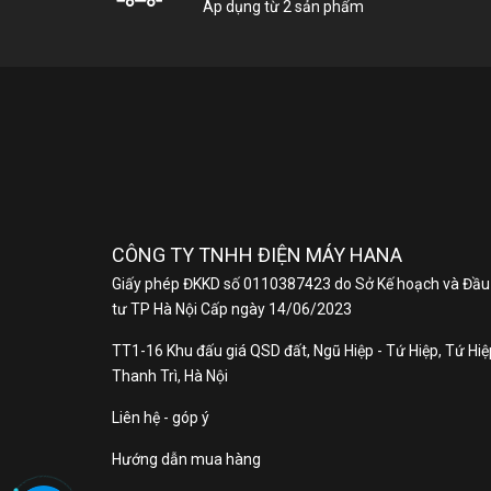
Áp dụng từ 2 sản phẩm
N
T
X
S
Th
CÔNG TY TNHH ĐIỆN MÁY HANA
Điề
Giấy phép ĐKKD số 0110387423 do Sở Kế hoạch và Đầu
cho
tư TP Hà Nội Cấp ngày 14/06/2023
TT1-16 Khu đấu giá QSD đất, Ngũ Hiệp - Tứ Hiệp, Tứ Hiệp
Sả
Thanh Trì, Hà Nội
suấ
Liên hệ - góp ý
Hãy
Hướng dẫn mua hàng
Ư