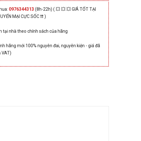
 mua:
0976344313
(8h-22h) ( 💥 💥 💥 GIÁ TỐT TẠI
HUYẾN MẠI CỰC SỐC ❗❗ )
 tại nhà theo chính sách của hãng
nh hãng mới 100% nguyên đai, nguyên kiện - giá đã
 VAT)