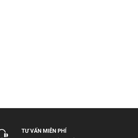
.5, Streamer
t Fan Only, Chế độ hút ẩm, Hẹn giờ Bật/Tắt,
anda, Thổi gió dễ chịu
TƯ VẤN MIỄN PHÍ