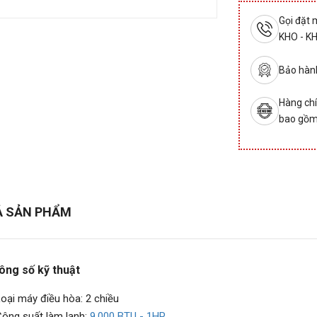
Gọi đặt
KHO - K
Bảo hành
Hàng chí
bao gồm
Ả SẢN PHẨM
ông số kỹ thuật
oại máy điều hòa: 2 chiều
ông suất làm lạnh:
9.000 BTU - 1HP