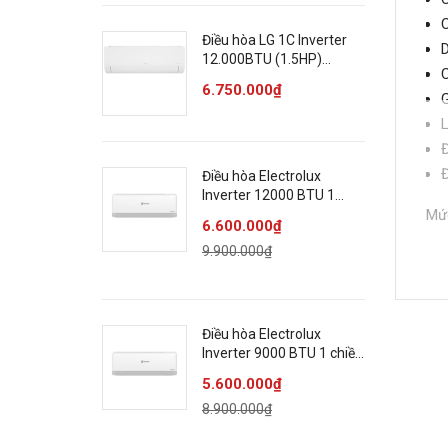
C
Điều hòa LG 1C Inverter
D
12.000BTU (1.5HP)
C
IEC12M1
6.750.000₫
G
L
Đ
Đ
Điều hòa Electrolux
Inverter 12000 BTU 1
chiều ESV12C6CF
Mức
6.600.000₫
9.900.000₫
C
T
N
C
Điều hòa Electrolux
Inverter 9000 BTU 1 chiều
Côn
ESV09C6CF
5.600.000₫
8.900.000₫
C
C