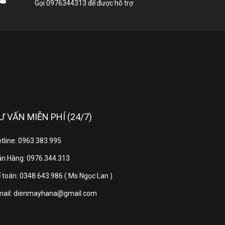
Gọi
0976344313
để được hỗ trợ
ng theo chính sách Hãng)
Ư VẤN MIỄN PHÍ (24/7)
hững thiết bị làm mát nổi bật được hãng Daikin
tline: 0963.383.995
n Hàng: 0976.344.313
h năng cùng công suất làm lạnh 9.000 BTU, công
 toán: 0348.643.986 ( Ms Ngọc Lan )
!
mail: dienmayhana@gmail.com
in 2