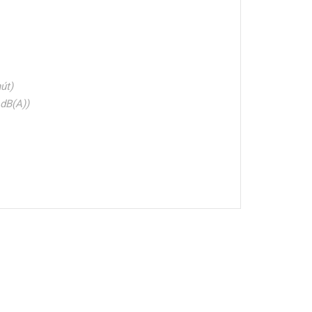
út)
 dB(A))