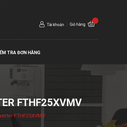
Giỏ hàng
Tài khoản
IỂM TRA ĐƠN HÀNG
RTER FTHF25XVMV
inverter FTHF25XVMV