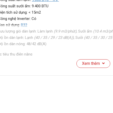
ông suất sưởi ấm: 9.400 BTU
iện tích sử dụng: < 15m2
ông nghệ Inverter: Có
as sử dụng:
R32
ưu lượng gió dàn lạnh: Làm lạnh
(9.9 m3/phút)
, Sưởi ấm
(10.4 m3/ph
ộ ồn dàn lạnh: Lạnh
(40 / 35 / 29 / 23 dB(A))
, Sưởi
(40 / 35 / 30 / 25
ộ ồn dàn nóng: 48/42 dB(A)
 tiêu thụ điện năng
Xem thêm
ông suất tiêu thụ: Lạnh
(630W)
, Nóng
(670W)
iết kiệm điện: Inverter
hãn năng lượng tiết kiệm: 5 sao
SPF: 6.5
g nghệ làm lạnh
ông nghệ làm lạnh: Powerful
hế độ gió: Tuỳ chỉnh điều khiển lên xuống