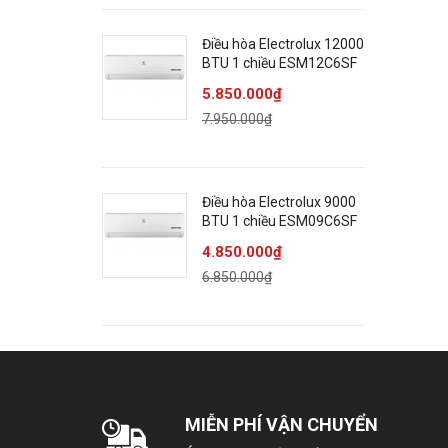
Tiệ
Điều hòa Electrolux 12000
BTU 1 chiều ESM12C6SF
K
5.850.000₫
T
H
7.950.000₫
Thô
K
Điều hòa Electrolux 9000
BTU 1 chiều ESM09C6SF
K
K
4.850.000₫
K
6.850.000₫
K
N
K
C
C
MIỄN PHÍ VẬN CHUYỂN
Xuấ