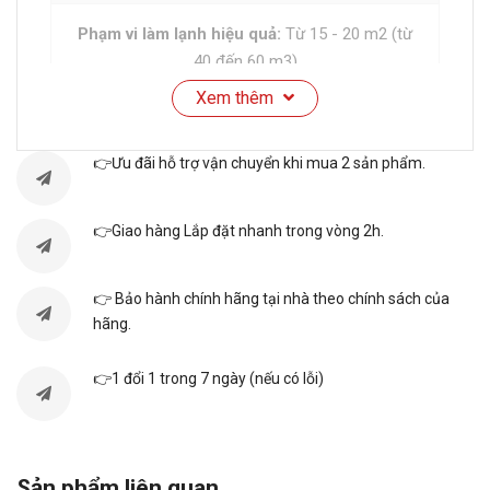
Phạm vi làm lạnh hiệu quả:
Từ 15 - 20 m2 (từ
40 đến 60 m3)
Xem thêm
Công nghệ Inverter:
Điều hòa Inverter
👉Ưu đãi hỗ trợ vận chuyển khi mua 2 sản phẩm.
Loại máy:
Điều hoà 1 chiều (chỉ làm lạnh)
👉Giao hàng Lắp đặt nhanh trong vòng 2h.
Công suất tiêu thụ điện trung bình:
1.22 kW/h
👉 Bảo hành chính hãng tại nhà theo chính sách của
Nhãn năng lượng tiết kiệm điện:
5 sao (Hiệu
hãng.
suất năng lượng 5.56 )
👉1 đổi 1 trong 7 ngày (nếu có lỗi)
Tính năng
Tiện ích:
Chế độ chỉ sử dụng quạt - không làm
Sản phẩm liên quan