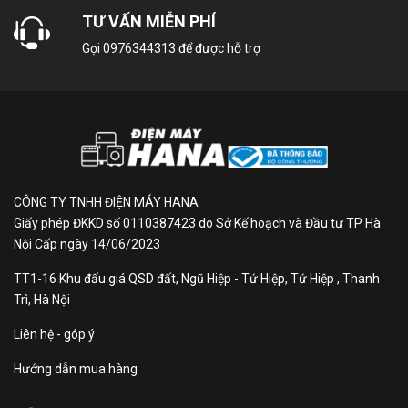
độ tiết kiệm điện ECONO
TƯ VẤN MIỄN PHÍ
Ngoài công nghệ inverter,
điều hòa Daikin
Gọi
0976344313
để được hỗ trợ
FTKB35WAVMV inverter
còn được trang bị chế độ
tiết kiệm ECONO giúp giảm mức sử dụng điện năng
nếu tải làm lạnh cao, chẳng hạn như khi khởi động
hoặc trong các cuộc tụ tập đông người và thời gian
có ánh nắng trực tiếp, hạn chế mức tiêu thụ điện năng
tối đa. Chế độ ECONO sẽ giúp cầu dao sẽ không cắt
CÔNG TY TNHH ĐIỆN MÁY HANA
khi sử dụng điều hòa nhiệt độ cùng với các thiết bị
Giấy phép ĐKKD số 0110387423 do Sở Kế hoạch và Đầu tư TP Hà
khác.
Nội Cấp ngày 14/06/2023
Tinh lọc không khí -Diệt
TT1-16 Khu đấu giá QSD đất, Ngũ Hiệp - Tứ Hiệp, Tứ Hiệp , Thanh
khuẩn 99.95% vi khuẩn - Cho
Trì, Hà Nội
khí sạch khắp nhà
Liên hệ - góp ý
Hướng dẫn mua hàng
Điều hòa Daikin inverter FTKB35WAVMV
được
trang bị phin lọc 2 lớp với sự kết hợp chức năng của 2