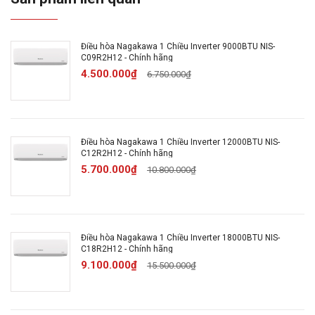
lạnh, Chức năng hút ẩm, Thổi gió dễ chịu (cho trẻ
em, người già), Hẹn giờ bật tắt máy, Làm lạnh
nhanh tức thì, Tự khởi động lại khi có điện
Điều hòa Nagakawa 1 Chiều Inverter 9000BTU NIS-
C09R2H12 - Chính hãng
4.500.000₫
6.750.000₫
Chế độ tiết kiệm điện:
Inverter
Kháng khuẩn khử mùi:
Phin lọc EnzymBlue
Điều hòa Nagakawa 1 Chiều Inverter 12000BTU NIS-
C12R2H12 - Chính hãng
Chế độ làm lạnh nhanh:
Công nghệ Coanda
5.700.000₫
10.800.000₫
Chế độ gió:
Điều khiển lên xuống tự động, trái
phải tùy chỉnh tay
Điều hòa Nagakawa 1 Chiều Inverter 18000BTU NIS-
C18R2H12 - Chính hãng
Thông tin chung
9.100.000₫
15.500.000₫
Thông tin cục lạnh:
Dài 77 cm - Cao 28.5 cm -