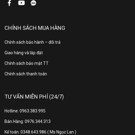
loại phin lọc Enzyme Blue và phin lọc PM2.5 mang lại
hiệu quả kép vừa giúp loại bỏ các tác nhân gây mùi,
chất gây dị ứng, nấm mốc, vi khuẩn, virus, vừa giúp
CHÍNH SÁCH MUA HÀNG
loại bỏ các hạt bụi mịn PM2.5 giúp tinh lọc không khí.
Trong đó,
phin lọc Enzyme Blue
như một lá chắn
Chính sách bảo hành – đổi trả
bảo vệ, có khả năng:
Giao hàng và lắp đặt
Giảm
99,9%
một số loại vi khuẩn (Staphylococcus
Chính sách bảo mật TT
aureus, Escherichia coli (E.coli), Klebsiella
Chính sách thanh toán
pneumonia…)
Loại bỏ
hơn 90%
các mùi hôi trong vòng 1 giờ.
TƯ VẤN MIỄN PHÍ (24/7)
4 tác nhân
gây mùi khó chịu trong nhà
Hotline: 0963.383.995
như Amoniac, Trimethylamine, Hydrogen sulfide và
Methyl mercaptan.
Bán Hàng: 0976.344.313
Kế toán: 0348.643.986 ( Ms Ngọc Lan )
Hạn chế các nguyên nhân của
25 loại dị ứng
như dị