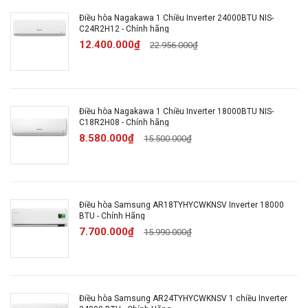
Dày 24.2 cm - Nặng 8 kg
Điều hòa Nagakawa 1 Chiều Inverter 24000BTU NIS-
C24R2H12 - Chính hãng
12.400.000₫
22.956.000₫
Thông tin cục nóng:
Dài 67.5 cm - Cao 55 cm -
Dày 28.4 cm - Nặng 22 kg
Loại Gas sử dụng:
R-32
Điều hòa Nagakawa 1 Chiều Inverter 18000BTU NIS-
C18R2H08 - Chính hãng
8.580.000₫
15.500.000₫
Chiều dài lắp đặt ống đồng:
Tối đa 15 m
Chiều cao lắp đặt tối đa giữa cục nóng-
lạnh:
12 m
Điều hòa Samsung AR18TYHYCWKNSV Inverter 18000
BTU - Chính Hãng
7.700.000₫
15.990.000₫
Nơi lắp ráp:
Việt Nam
Bảo hành chính hãng:
Điều hòa 1 năm, remote
1 năm, cục nóng 1 năm (máy nén 5 năm)
Điều hòa Samsung AR24TYHYCWKNSV 1 chiều Inverter