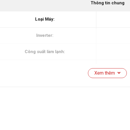
Thông tin chung
Loại Máy:
Inverter:
Công suất làm lạnh:
Công suất sưởi ấm:
Xem thêm
Phạm vi làm lạnh hiệu quả:
Sản xuất tại:
Thời gian bảo hành cục lạnh: