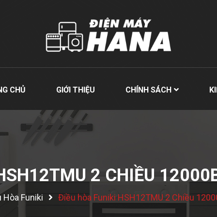
NG CHỦ
GIỚI THIỆU
CHÍNH SÁCH
K
 HSH12TMU 2 CHIỀU 12000
 Hòa Funiki
Điều hòa Funiki HSH12TMU 2 Chiều 1200