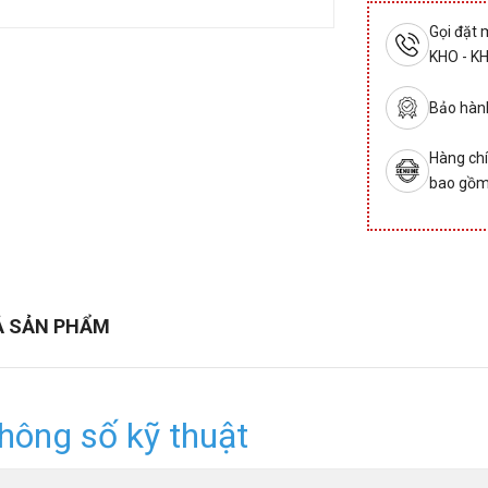
Gọi đặt
KHO - K
Bảo hành
Hàng chí
bao gồm
Ả SẢN PHẨM
hông số kỹ thuật