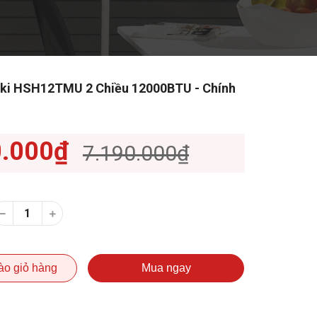
iki HSH12TMU 2 Chiều 12000BTU - Chính
0.000₫
7.190.000₫
ào giỏ hàng
Mua ngay