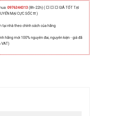
 mua:
0976344313
(8h-22h) ( 💥 💥 💥 GIÁ TỐT TẠI
HUYẾN MẠI CỰC SỐC ❗❗ )
 tại nhà theo chính sách của hãng
nh hãng mới 100% nguyên đai, nguyên kiện - giá đã
 VAT)