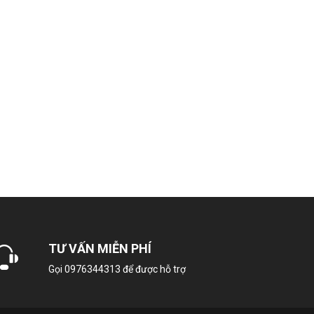
Máy nén 2 năm
R-32
g
0.990kWh
Không có
í
TƯ VẤN MIỄN PHÍ
c tinh chất Nano Bạc khử mùi hiệu quả
Gọi
0976344313
để được hỗ trợ