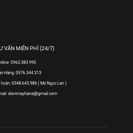
Điều khiển lên xuống tự động
Powerful
Ư VẤN MIỄN PHÍ (24/7)
Chức năng Sleep
ự động chẩn đoán lỗi thông minh
tline: 0963.383.995
Dàn đồng độ bền cao
n Hàng: 0976.344.313
 toán: 0348.643.986 ( Ms Ngọc Lan )
 đặt
mail: dienmayhana@gmail.com
802x189x297mm (8.7kg)
770x300x555mm (31.2kg)