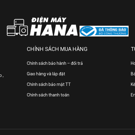
Chế độ gió:
Công nghệ làm lạnh nhanh:
CHÍNH SÁCH MUA HÀNG
T
T
Tiện ích:
Chính sách bảo hành – đổi trả
Ho
Giao hàng và lắp đặt
Bá
 ,
Chính sách bảo mật TT
Kế
Thông số kích thước/ lắp
Chính sách thanh toán
E
Kích thước - Khối lượng dàn lạnh:
Kích thước - Khối lượng dàn nóng: