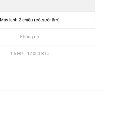
Máy lạnh 2 chiều (có sưởi ấm)
Không có
1.5 HP - 12.000 BTU
12.000 BTU
Từ 15 - 20m²
Thái Lan
2 năm