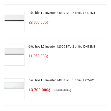
Đóng băng làm sạch dàn
lạnh
Điều hòa LG Inverter 24000 BTU 2 chiều IDH24M1
Điều khiển từ xa qua Wifi
22.300.000₫
Màn hình hiển thị nhiệt độ
trên dàn lạnh
Lớp phủ chống ăn mòn
Điều hòa LG Inverter 12000 BTU 2 chiều IDH12M1
Gold Fin
Tiện ích
11.050.000₫
Chế độ ngủ
Hẹn giờ bật tắt
Tự khởi động lại khi có
Điều hòa LG Inverter 24000 BTU 1 chiều IFC24M1
điện
13.700.000₫
16.000.000₫
Tự chuẩn đoán lỗi
Hút ẩm