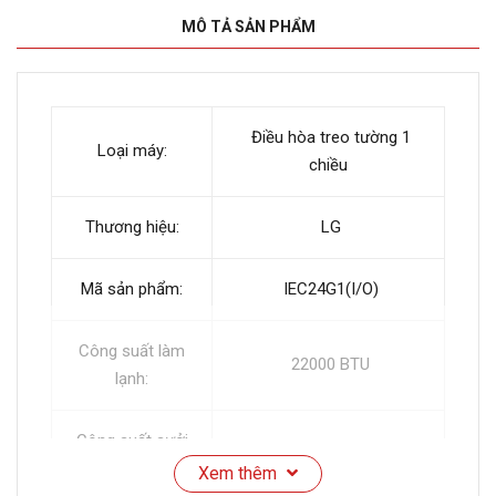
MÔ TẢ SẢN PHẨM
Điều hòa treo tường 1
Loại máy:
chiều
Thương hiệu:
LG
Mã sản phẩm:
IEC24G1(I/O)
Công suất làm
22000 BTU
lạnh:
Công suất sưởi
Không có sưởi ấm
ấm:
Xem thêm