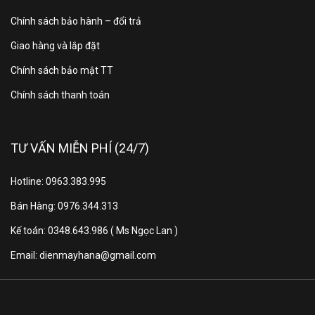
Compressor™, điều hòa LG IEC24G1 giúp tiết kiệm
điện năng lên đến 70% và làm lạnh nhanh hơn 40% so
Chính sách bảo hành – đổi trả
với các dòng máy điều hòa thông thường. Công nghệ
Giao hàng và lắp đặt
này không chỉ giúp giảm hóa đơn tiền điện mà còn
Chính sách bảo mật TT
mang đến hiệu suất làm mát tối ưu cho không gian
rộng lớn.
Chính sách thanh toán
Quản lý điện năng thông minh với kW Manager và LG
ThinQ™
TƯ VẤN MIỄN PHÍ (24/7)
Tính năng kW Manager giúp người dùng dễ dàng theo
dõi và kiểm soát mức tiêu thụ điện ngay trên màn hình
Hotline: 0963.383.995
LED. Ngoài ra, với ứng dụng LG ThinQ™, bạn có thể
điều chỉnh nhiệt độ từ xa và nhận thông báo về mức
Bán Hàng: 0976.344.313
tiêu thụ điện trên điện thoại, giúp tối ưu hóa việc sử
Kế toán: 0348.643.986 ( Ms Ngọc Lan )
dụng năng lượng.
Email: dienmayhana@gmail.com
Chế độ làm sạch tự động Freeze Cleaning
Tính năng Freeze Cleaning giúp loại bỏ bụi bẩn và vi
khuẩn bám trong dàn lạnh thông qua cơ chế đóng