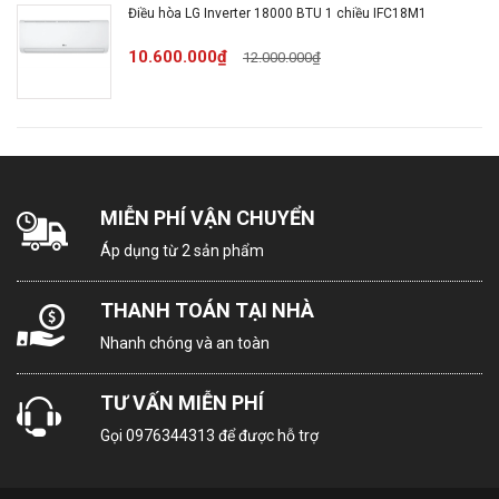
Điều hòa LG Inverter 18000 BTU 1 chiều IFC18M1
Kích thước - Khối
Dài 99.8 cm - Cao 34.5 cm
10.600.000₫
12.000.000₫
lượng dàn lạnh:
- Dày 21 cm - Nặng 11 kg
Kích thước - Khối
Dài 87 cm - Cao 65 cm -
lượng dàn nóng:
Dày 33 cm - Nặng 42.7 kg
MIỄN PHÍ VẬN CHUYỂN
Chiều dài lắp đặt
Tối đa 20 m
Áp dụng từ 2 sản phẩm
ống đồng:
THANH TOÁN TẠI NHÀ
Chiều cao lắp
Nhanh chóng và an toàn
đặt tối đa giữa
Tối đa 20m
cục nóng-lạnh:
TƯ VẤN MIỄN PHÍ
Gọi
0976344313
để được hỗ trợ
Nguồn điện vào:
Dàn Lạnh và Dàn Nóng