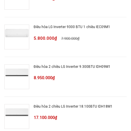
Tiêu thụ điện:
2.06 kW/h
Dual inverter, Energy Ctrl -
Công nghệ tiết
Điều hòa LG Inverter 9300 BTU 1 chiều IEC09M1
Kiểm soát năng lượng chủ
kiệm điện:
5.800.000₫
động 4 mức
7.900.000₫
Lọc bụi, kháng
Màng lọc bụi mịn PM 2.5,
khuẩn, khử mùi:
Màng lọc sơ cấp
Điều hòa 2 chiều LG Inverter 9.300BTU IDH09M1
8.950.000₫
Tuỳ chỉnh điều khiển lên
Chế độ gió:
xuống tự động. Trái phải
điều chỉnh tay
Điều hòa 2 chiều LG Inverter 18.100BTU IDH18M1
Công nghệ làm
Jet Cool
lạnh nhanh:
17.100.000₫