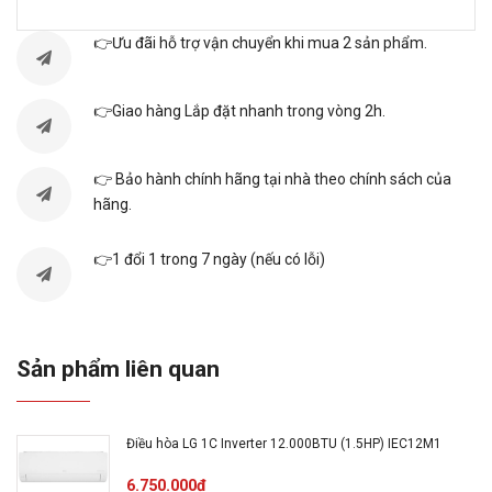
Phạm vi hiệu quả
Từ 30m² Dưới 40m²
👉Ưu đãi hỗ trợ vận chuyển khi mua 2 sản phẩm.
Dòng sản phẩm:
2025
👉Giao hàng Lắp đặt nhanh trong vòng 2h.
Xuất xứ:
Thái Lan
👉 Bảo hành chính hãng tại nhà theo chính sách của
hãng.
Thời gian bảo
2 năm toàn máy, 10 năm
hành:
máy nén
👉1 đổi 1 trong 7 ngày (nếu có lỗi)
Độ ồn trung bình:
47/41/37/32 dB
Sản phẩm liên quan
Loại Gas:
R32
Chất liệu dàn tản
Ống dẫn gas bằng Đồng -
Điều hòa LG 1C Inverter 12.000BTU (1.5HP) IEC12M1
nhiệt:
Lá tản nhiệt bằng nhôm
6.750.000₫