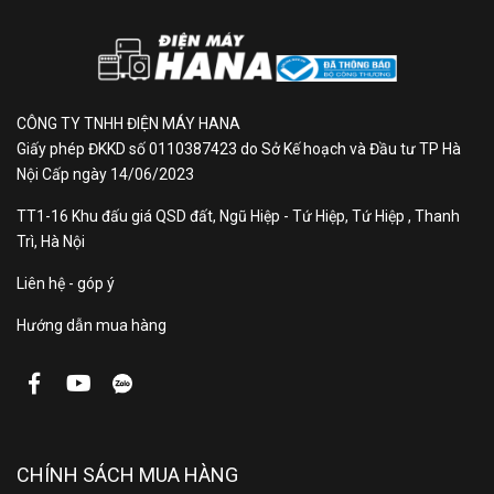
Kích thước ống
Φ 6.35/15.88
đồng:
CÔNG TY TNHH ĐIỆN MÁY HANA
Điều hòa LG
Giấy phép ĐKKD số 0110387423 do Sở Kế hoạch và Đầu tư TP Hà
Nội Cấp ngày 14/06/2023
DUALCOOL™ Inverter 1
TT1-16 Khu đấu giá QSD đất, Ngũ Hiệp - Tứ Hiệp, Tứ Hiệp , Thanh
chiều 24.000 BTU
Trì, Hà Nội
Liên hệ - góp ý
(2.5HP) - IEC24G1: Giải
Hướng dẫn mua hàng
pháp làm mát mạnh mẽ,
tiết kiệm điện năng
Tiết kiệm năng lượng và làm lạnh nhanh
Với công nghệ máy nén kép DUAL Inverter
CHÍNH SÁCH MUA HÀNG