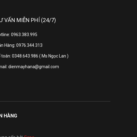
Ư VẤN MIỄN PHÍ (24/7)
tline: 0963.383.995
n Hàng: 0976.344.313
 toán: 0348.643.986 ( Ms Ngọc Lan )
mail: dienmayhana@gmail.com
ƠN HÀNG