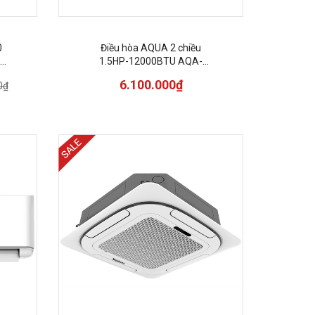
0
Điều hòa AQUA 2 chiều
1.5HP-12000BTU AQA-
H13PH
6.100.000₫
0₫