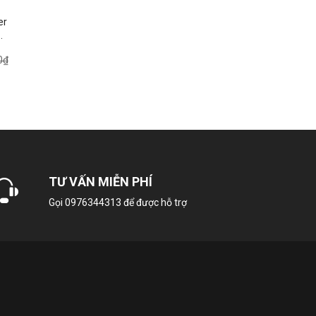
er
0₫
TƯ VẤN MIỄN PHÍ
Gọi
0976344313
để được hỗ trợ