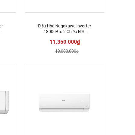
er
Điều Hòa Nagakawa Inverter
18000Btu 2 Chiều NIS-
A18R2T29
11.350.000₫
18.000.000₫