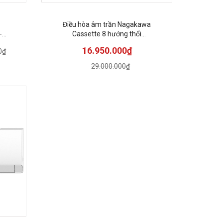
Điều hòa âm trần Nagakawa
-
Cassette 8 hướng thổi
28000BTU/h 1 chiều cơ NT-
16.950.000₫
0₫
C28R1T20
29.000.000₫