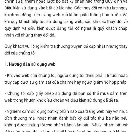
chỉnh sửa, thêm hoặc lược bỏ bất kỳ phần nào trong Quy định và
Điều kiện sử dụng, vào bất cứ lúc nào. Các thay đổi có hiệu lực ngay
khi được đăng trên trang web mà không cần thông báo trước. Và
khi quý khách tiếp tục sử dụng trang web, sau khi các thay đổi về
quy định và điều kiện được đăng tải, có nghĩa là quý khách chấp
nhận với những thay đổi đó.
Quý khách vui lòng kiểm tra thường xuyên để cập nhật những thay
đổi của chúng tôi.
1. Hướng dẫn sử dụng web
- Khi vào web của chúng tôi, người dùng tối thiểu phải 18 tuổi hoặc
truy cập dưới sự giám sát của cha mẹ hay người giám hộ hợp pháp.
- Chúng tôi cấp giấy phép sử dụng để bạn có thể mua sắm trên
web trong khuôn khổ điều khoản và điều kiện sử dụng đã đề ra.
- Nghiêm cấm sử dụng bất kỳ phần nào của trang web này với mục
đích thương mại hoặc nhân danh bất kỳ đối tác thứ ba nào nếu
không được chúng tôi cho phép bằng văn bản. Nếu vi phạm bất cứ
điều nào trong đây, chúng tôi sẽ hủy giấy phép của bạn mà không