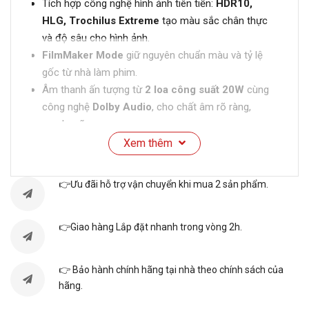
Tích hợp công nghệ hình ảnh tiên tiến:
HDR10,
HLG, Trochilus Extreme
tạo màu sắc chân thực
và độ sâu cho hình ảnh.
FilmMaker Mode
giữ nguyên chuẩn màu và tỷ lệ
gốc từ nhà làm phim.
Âm thanh ấn tượng từ
2 loa công suất 20W
cùng
công nghệ
Dolby Audio
, cho chất âm rõ ràng,
mạnh mẽ.
Vận hành trên hệ điều hành
Google TV
, kho ứng
Xem thêm
dụng phong phú: YouTube, Netflix, Google Play,…
giao diện thân thiện, dễ sử dụng.
👉Ưu đãi hỗ trợ vận chuyển khi mua 2 sản phẩm.
Đa dạng tiện ích thông minh:
chiếu màn hình điện
thoại lên TV
,
điều khiển bằng giọng nói
,
kết nối
Bluetooth 5.0 hai chiều
👉Giao hàng Lắp đặt nhanh trong vòng 2h.
,
tích hợp Daily
Family
giúp tối ưu hiệu năng, thao tác nhanh chóng.
👉 Bảo hành chính hãng tại nhà theo chính sách của
hãng.
THÔNG SỐ KỸ THUẬT