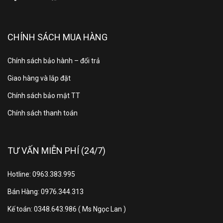
CHÍNH SÁCH MUA HÀNG
Chính sách bảo hành – đổi trả
Giao hàng và lắp đặt
Chính sách bảo mật TT
Chính sách thanh toán
TƯ VẤN MIỄN PHÍ (24/7)
Điều khiển từ xa Coocaa
Hotline: 0963.383.995
Y79 kháng khuẩn hiệu
Bán Hàng: 0976.344.313
quả
Kế toán: 0348.643.986 ( Ms Ngọc Lan )