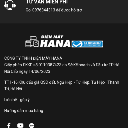
TƯ VẤN MIỄN PHÍ
Tivi Coocaa Y79 quan
Gọi
0976344313
để được hỗ trợ
tâm tới sức khỏe của
bạn
Với công nghệ hạn chế màn hình nhấp nháy Flicker-
free và giảm tác động của ánh sáng xanh Low Blue
Light giúp bảo vệ mắt của bạn và các thành viên
CÔNG TY TNHH ĐIỆN MÁY HANA
Giấy phép ĐKKD số 0110387423 do Sở Kế hoạch và Đầu tư TP Hà
trong gia đình một cách hiệu quả. Giờ đây, bạn
Nội Cấp ngày 14/06/2023
không cần phải quá lo lắng khi con em mình theo
dõi các nội dung giải trí trên chiếc tivi Coocaa
TT1-16 Khu đấu giá QSD đất, Ngũ Hiệp - Tứ Hiệp, Tứ Hiệp , Thanh
4K Y79 mỗi ngày
Trì, Hà Nội
Liên hệ - góp ý
Hướng dẫn mua hàng