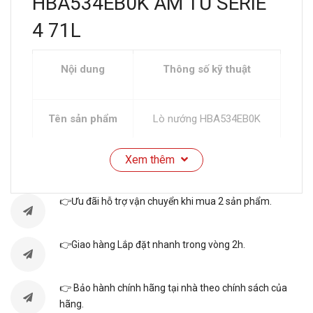
HBA534EB0K ÂM TỦ SERIE
4 71L
Nội dung
Thông số kỹ thuật
Tên sản phẩm
Lò nướng HBA534EB0K
Xem thêm
Thương hiệu
Bosch
👉Ưu đãi hỗ trợ vận chuyển khi mua 2 sản phẩm.
Serie
Serie 4
👉Giao hàng Lắp đặt nhanh trong vòng 2h.
Xuất xứ
Ba Lan
👉 Bảo hành chính hãng tại nhà theo chính sách của
hãng.