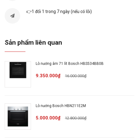
Nhãn năng
A+
lượng
👉1 đổi 1 trong 7 ngày (nếu có lỗi)
Màu sắc
Màu đen
Sản phẩm liên quan
Chất liệu
Thép không gỉ
Lò nướng âm 71 lít Bosch HBS534BB0B
Phạm vi nhiệt
9.350.000₫
16.000.000₫
30°C – 275°C
độ
Công suất
3400W
Lò nướng Bosch HBN211E2M
5.000.000₫
12.800.000₫
Kích thước
595 x 594 x 548 mm