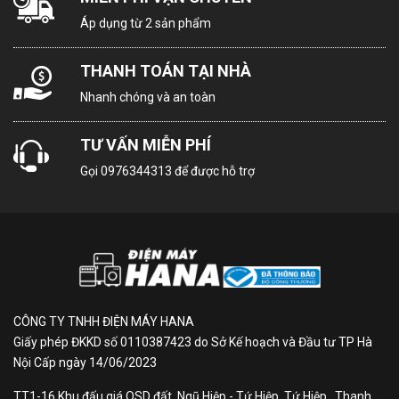
Áp dụng từ 2 sản phẩm
Hệ thống làm
THANH TOÁN TẠI NHÀ
Thủy phân, EcoClean Direct
sạch
Nhanh chóng và an toàn
TƯ VẤN MIỄN PHÍ
Làm nóng trước
Có
nhanh
Gọi
0976344313
để được hỗ trợ
Chức năng
Có
Pizza
Bộ nhớ
Không
CÔNG TY TNHH ĐIỆN MÁY HANA
Giấy phép ĐKKD số 0110387423 do Sở Kế hoạch và Đầu tư TP Hà
Nội Cấp ngày 14/06/2023
Tần số
50; 60 Hz
TT1-16 Khu đấu giá QSD đất, Ngũ Hiệp - Tứ Hiệp, Tứ Hiệp , Thanh