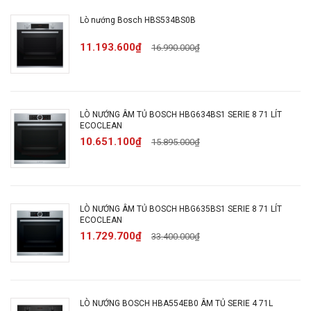
Lò nướng Bosch HBS534BS0B
Kích thước hộc
585 - 595 x 560 - 568 x 550
tủ
mm
11.193.600₫
16.990.000₫
Dung tích
khoang lò
71 lít
LÒ NƯỚNG ÂM TỦ BOSCH HBG634BS1 SERIE 8 71 LÍT
nướng
ECOCLEAN
10.651.100₫
15.895.000₫
Khối lượng tịnh
31,639 kg
LÒ NƯỚNG ÂM TỦ BOSCH HBG635BS1 SERIE 8 71 LÍT
ECOCLEAN
3D Hot air (Nướng đa
11.729.700₫
33.400.000₫
chiều)
Gentle hot air (Không khí
nóng nhẹ nhàng)
Pizza setting (Nướng
LÒ NƯỚNG BOSCH HBA554EB0 ÂM TỦ SERIE 4 71L
Pizza)