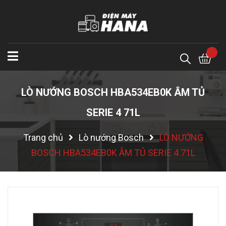
LÒ NƯỚNG BOSCH HBA534EB0K ÂM TỦ
SERIE 4 71L
Trang chủ
Lò nướng Bosch
LÒ NƯỚNG
BOSCH HBA534EB0K ÂM TỦ SERIE 4 71L