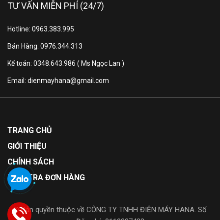
TƯ VẤN MIỄN PHÍ (24/7)
Đặc điểm nổi bật của LÒ NƯỚNG BOSCH
Hotline: 0963.383.995
HBA534EB0K ÂM TỦ SERIE 4 71L
Bán Hàng: 0976.344.313
Kế toán: 0348.643.986 ( Ms Ngọc Lan )
Email: dienmayhana@gmail.com
TRANG CHỦ
GIỚI THIỆU
CHÍNH SÁCH
KIỂM TRA ĐƠN HÀNG
© Bản quyền thuộc về CÔNG TY TNHH ĐIỆN MÁY HANA. Số