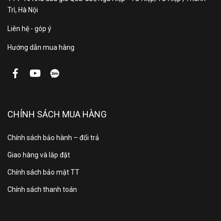
Trì, Hà Nội
Cường độ dòng
Liên hệ - góp ý
16A
điện
Hướng dẫn mua hàng
Hiệu điện thế
220-240 V
Chiều dài dây
120cm
CHÍNH SÁCH MUA HÀNG
cắm
Chính sách bảo hành – đổi trả
Loại phích cắm
Phích GB
Giao hàng và lắp đặt
Chính sách bảo mật TT
Bảo hành
3 năm
Chính sách thanh toán