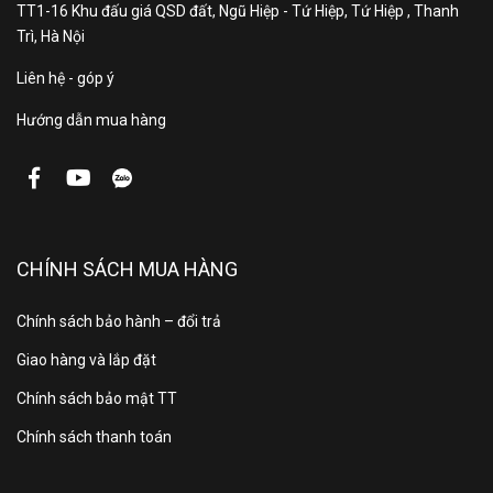
TT1-16 Khu đấu giá QSD đất, Ngũ Hiệp - Tứ Hiệp, Tứ Hiệp , Thanh
Trì, Hà Nội
Multi Bluetooth - Double
Liên hệ - góp ý
Down trên thiết bị
Hướng dẫn mua hàng
Giữ cho bàn xoay bằng cách kết nối tới 3 thiết bị cùng
một lúc *. Ghép nối và phát các giai điệu yêu thích, bài
hát của bạn và nhiều hơn nữa khi bạn kiểm soát hỗn
hợp.
CHÍNH SÁCH MUA HÀNG
Chính sách bảo hành – đổi trả
Phát bản nhạc của bạn và
Giao hàng và lắp đặt
sạc thiết bị của bạn
Chính sách bảo mật TT
Âm nhạc trực tiếp từ thiết bị lưu trữ USB. Bạn thậm chí
Chính sách thanh toán
có thể sạc thiết bị di động của bạn.