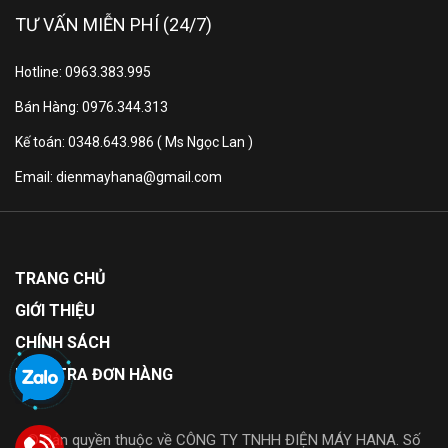
TƯ VẤN MIỄN PHÍ (24/7)
FM Radio - Sống trong giai
Hotline: 0963.383.995
điệu
Bán Hàng: 0976.344.313
Tận hưởng buổi phát sóng ưa thích của bạn.
Kế toán: 0348.643.986 ( Ms Ngọc Lan )
Email: dienmayhana@gmail.com
6 chế độ EQ - Âm thanh phù
hợp cho mọi tình huống
TRANG CHỦ
Chọn âm thanh của bạn. Chọn từ sáu chế độ âm
GIỚI THIỆU
thanh để phù hợp nhất cho giải trí mà bạn đang xem,
CHÍNH SÁCH
mang lại cho cuộc sống những chương trình của bạn
KIỂM TRA ĐƠN HÀNG
chưa từng có.
© Bản quyền thuộc về CÔNG TY TNHH ĐIỆN MÁY HANA. Số