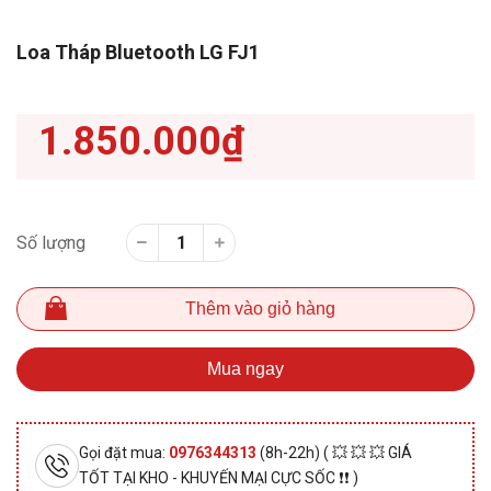
Loa Tháp Bluetooth LG FJ1
1.850.000₫
Số lượng
Thêm vào giỏ hàng
Mua ngay
Gọi đặt mua:
0976344313
(8h-22h) ( 💥 💥 💥 GIÁ
TỐT TẠI KHO - KHUYẾN MẠI CỰC SỐC ❗❗ )