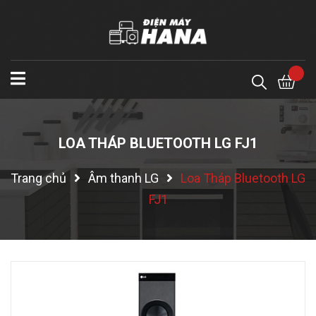
LOA THÁP BLUETOOTH LG FJ1
Trang chủ
Âm thanh LG
Loa Tháp Bluetooth LG
FJ1