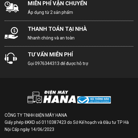
MIỄN PHÍ VẬN CHUYỂN
Mô tả sản phẩm
Áp dụng từ 2 sản phẩm
Tất cả trong 1 chiếc loa
THANH TOÁN TẠI NHÀ
Đóng gói mọi phần của bữa tiệc. Không gian tiết kiệm
Nhanh chóng và an toàn
xây dựng theo chiều dọc cung cấp âm thanh tuyệt vời
trong một thiết kế nhỏ gọn.
TƯ VẤN MIỄN PHÍ
Gọi
0976344313
để được hỗ trợ
Kết nối Bluetooth tiện lợi
Thích hợp cho bất kỳ tình huống nào. Công nghệ
không dây tiên tiến cho phép kết nối Bluetooth giữa
CÔNG TY TNHH ĐIỆN MÁY HANA
thiết bị này và điện thoại thông minh, bổ sung loa
Giấy phép ĐKKD số 0110387423 do Sở Kế hoạch và Đầu tư TP Hà
LOUDR và thậm chí cả tivi LG. Thưởng thức âm thanh
Nội Cấp ngày 14/06/2023
xa hoa trong bất kỳ dịp nào.