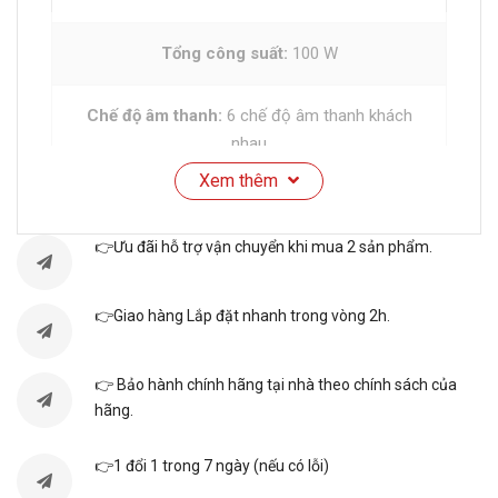
Tổng công suất:
100 W
Chế độ âm thanh:
6 chế độ âm thanh khách
nhau
Xem thêm
Đuôi file đọc được:
mp3, wma
👉Ưu đãi hỗ trợ vận chuyển khi mua 2 sản phẩm.
Loại âm thanh đọc được:
MP3
👉Giao hàng Lắp đặt nhanh trong vòng 2h.
Chức năng Radio:
Có
👉 Bảo hành chính hãng tại nhà theo chính sách của
Giao diện:
Không
hãng.
Kết nối
👉1 đổi 1 trong 7 ngày (nếu có lỗi)