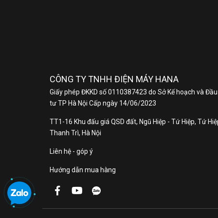
G
D
C
G
C
C
C
CÔNG TY TNHH ĐIỆN MÁY HANA
C
Giấy phép ĐKKD số 0110387423 do Sở Kế hoạch và Đầu
L
tư TP Hà Nội Cấp ngày 14/06/2023
C
TT1-16 Khu đấu giá QSD đất, Ngũ Hiệp - Tứ Hiệp, Tứ Hiệp
Thanh Trì, Hà Nội
B
B
Liên hệ - góp ý
T
Hướng dẫn mua hàng
Đ
T