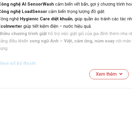
Công nghệ AI SensorWash
cảm biến vết bẩn, gợi ý chương trình ho
Công nghệ LoadSensor
cảm biến trọng lượng đồ giặt.
Công nghệ
Hygienic Care diệt khuẩn
, giúp quần áo tránh các tác nh
coInverter
giúp tiết kiệm điện – nước hiệu quả.
hiều chương trình giặt
hỗ trợ việc giặt giũ của gia đình thêm nhẹ nh
ảng điều khiển
song ngữ Anh – Việt, cảm ứng, núm xoay
với màn 
ụng.
ông số kỹ thuật
Xem thêm
oại máy giặt: Cửa trước
ồng giặt: Lồng ngang
hối lượng giặt: 11 Kg
ố người sử dụng: Trên 7 người
iểu động cơ: Truyền động gián tiếp (dây Curoa)
ốc độ quay vắt tối đa: 1400 vòng/phút
hất liệu lồng giặt: Thép không gỉ
hất liệu vỏ máy: Kim loại sơn tĩnh điện