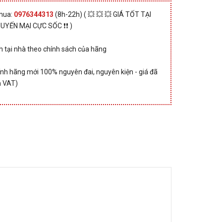
 mua:
0976344313
(8h-22h) ( 💥 💥 💥 GIÁ TỐT TẠI
HUYẾN MẠI CỰC SỐC ❗❗ )
 tại nhà theo chính sách của hãng
nh hãng mới 100% nguyên đai, nguyên kiện - giá đã
 VAT)