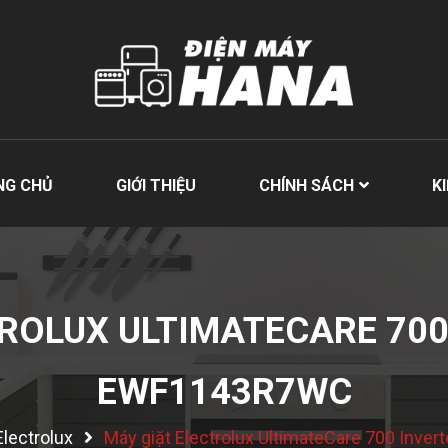
NG CHỦ
GIỚI THIỆU
CHÍNH SÁCH
K
ROLUX ULTIMATECARE 700
EWF1143R7WC
Electrolux
Máy giặt Electrolux UltimateCare 700 Inv