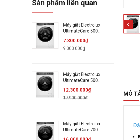
Sản phẩm liên quan
Máy giặt Electrolux
UltimateCare 500
Inverter 9 kg
7.300.000₫
EWF9023P5WC
9.000.000₫
Máy giặt Electrolux
UltimateCare 500
Inverter 13 kg
12.300.000₫
EWF1343P5WC
MÔ T
17.900.000₫
Máy giặt Electrolux
Đặ
UltimateCare 700
Inverter 13 kg
K
16.000.000₫