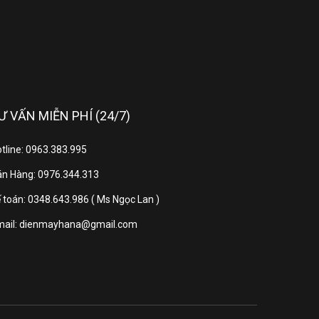
Ư VẤN MIỄN PHÍ (24/7)
tline: 0963.383.995
n Hàng: 0976.344.313
 toán: 0348.643.986 ( Ms Ngọc Lan )
ình hiển thị
mail: dienmayhana@gmail.com