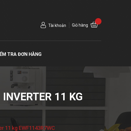
Giỏ hàng
Tài khoản
IỂM TRA ĐƠN HÀNG
 INVERTER 11 KG
erter 11 kg EWF1143R7WC