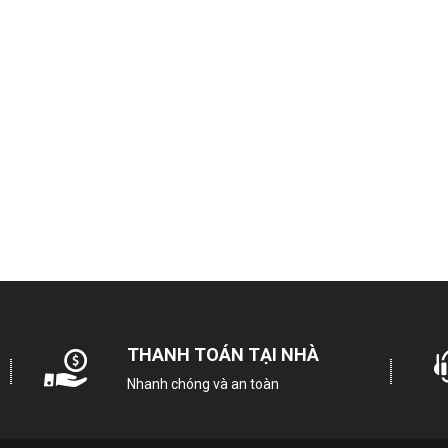
hất liệu cửa máy: Nhựa ABS + Kính cường lực
ản xuất tại: Thái Lan
ăm ra mắt: 2024
hời gian bảo hành động cơ: 10 năm
ức tiêu thụ điện năng
iệu suất sử dụng điện: 21.3 Wh/kg
oại Inverter: Công nghệ EcoInverter
ông nghệ giặt
hương trình:
ồ trẻ em
Đồ mỏng và mềm
ồ trải giường
ồ thể thao
ồ len
THANH TOÁN TẠI NHÀ
ồ cotton
Vắt
Nhanh chóng và an toàn
iặt tiết kiệm
iặt nhanh 15 phút