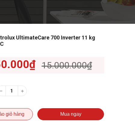
trolux UltimateCare 700 Inverter 11 kg
WC
50.000₫
15.000.000₫
ào giỏ hàng
Mua ngay