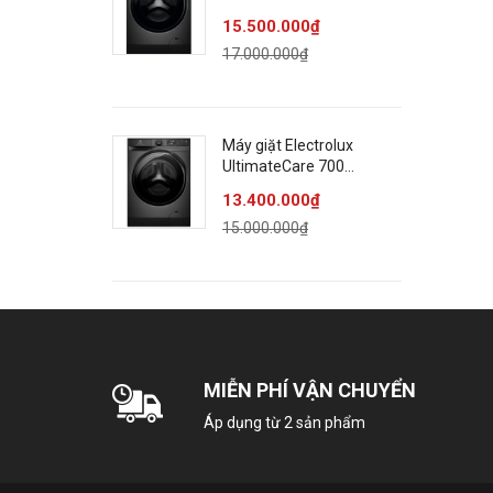
C
Inverter 11 kg
15.500.000₫
S
EWF1142R9SC
17.000.000₫
N
T
M
H
Máy giặt Electrolux
UltimateCare 700
L
Inverter 11 kg
C
13.400.000₫
EWF1143R7SC
C
15.000.000₫
Đ
Đ
Đ
Đ
MIỄN PHÍ VẬN CHUYỂN
Đ
Áp dụng từ 2 sản phẩm
G
G