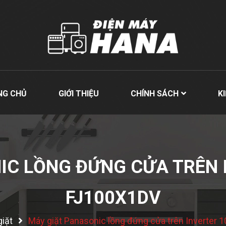
NG CHỦ
GIỚI THIỆU
CHÍNH SÁCH
K
IC LỒNG ĐỨNG CỬA TRÊN I
FJ100X1DV
iặt
Máy giặt Panasonic lồng đứng cửa trên Inverter