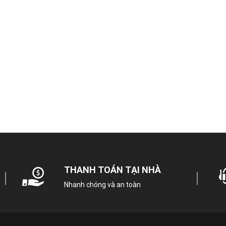
Mã sản phẩm
Kiểu máy giặt:
Khối lượng giặt:
Tốc độ quay vắt (vòng/ phút):
Truyền động:
Truyền
THANH TOÁN TẠI NHÀ
Bảng điều khiển:
Song ngữ Anh -
Nhanh chóng và an toàn
Hiệu suất sử dụng điện: