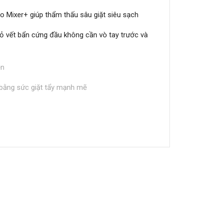
o Mixer+ giúp thẩm thấu sâu giặt siêu sạch
bỏ vết bẩn cứng đầu không cần vò tay trước và
ện
bằng sức giặt tẩy mạnh mẽ
Clean
iặt thường dùng, giúp giảm thao tác cài đặt
Panasonic