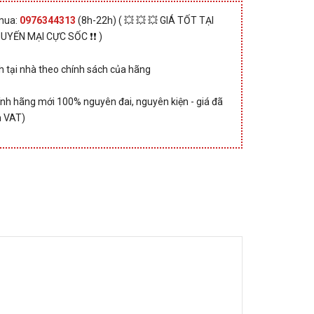
 mua:
0976344313
(8h-22h) ( 💥 💥 💥 GIÁ TỐT TẠI
HUYẾN MẠI CỰC SỐC ❗❗ )
 tại nhà theo chính sách của hãng
nh hãng mới 100% nguyên đai, nguyên kiện - giá đã
 VAT)