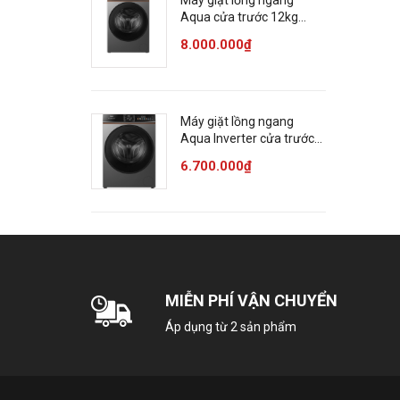
Máy giặt lồng ngang
Aqua cửa trước 12kg
AW12-BP4657M(B)
8.000.000₫
Máy giặt lồng ngang
Aqua Inverter cửa trước
10 Kg AW10-BP4657M(B)
6.700.000₫
MIỄN PHÍ VẬN CHUYỂN
Áp dụng từ 2 sản phẩm