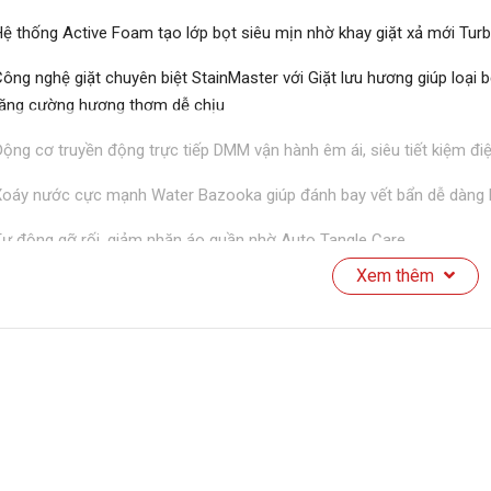
ệ thống Active Foam tạo lớp bọt siêu mịn nhờ khay giặt xả mới Turb
ông nghệ giặt chuyên biệt StainMaster với Giặt lưu hương giúp loại 
ăng cường hương thơm dễ chịu
ộng cơ truyền động trực tiếp DMM vận hành êm ái, siêu tiết kiệm đi
oáy nước cực mạnh Water Bazooka giúp đánh bay vết bẩn dễ dàng 
ự động gỡ rối, giảm nhăn áo quần nhờ Auto Tangle Care
Xem thêm
uôn giữ lồng giặt sạch sẽ, tiết kiệm chi phí bảo dưỡng với Auto Tub 
ính năng My Smart Memory tự động ghi nhớ thông minh các chế độ g
hông số kỹ thuật
Thương hiệu