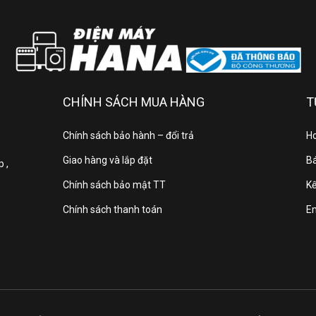
Chương trình:
CHÍNH SÁCH MUA HÀNG
T
Chính sách bảo hành – đổi trả
Ho
Giao hàng và lắp đặt
Bá
 ,
Công nghệ giặt chu
Chính sách bảo mật TT
Kế
Chính sách thanh toán
E
Công nghệ giặt:
H
Khay giặt xả Tu
Xoáy nư
Tiện ích: