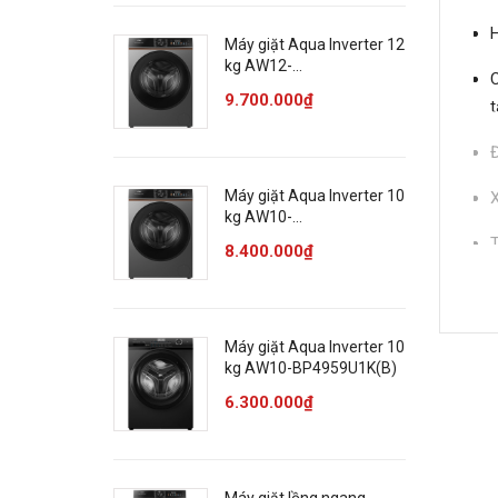
H
Máy giặt Aqua Inverter 12
kg AW12-
C
BD4657U1M(GN)
9.700.000₫
t
Đ
Máy giặt Aqua Inverter 10
X
kg AW10-
BD4657U1M(GN)
T
8.400.000₫
L
T
Máy giặt Aqua Inverter 10
kg AW10-BP4959U1K(B)
T
6.300.000₫