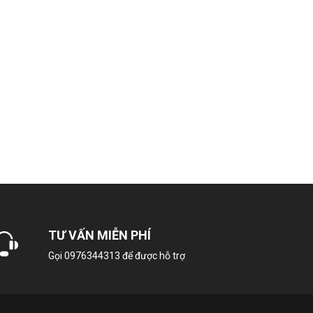
NA-FJ100X1DV
Cửa trên
10Kg
700 vòng/phút
 động gián tiếp (dây Curoa)
TƯ VẤN MIỄN PHÍ
 Việt nút nhấn có màn hình hiển thị
Gọi
0976344313
để được hỗ trợ
3,81 Wh/kg