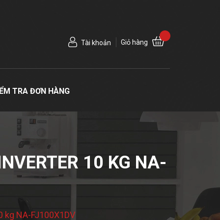
Giỏ hàng
Tài khoản
IỂM TRA ĐƠN HÀNG
NVERTER 10 KG NA-
 10 kg NA-FJ100X1DV