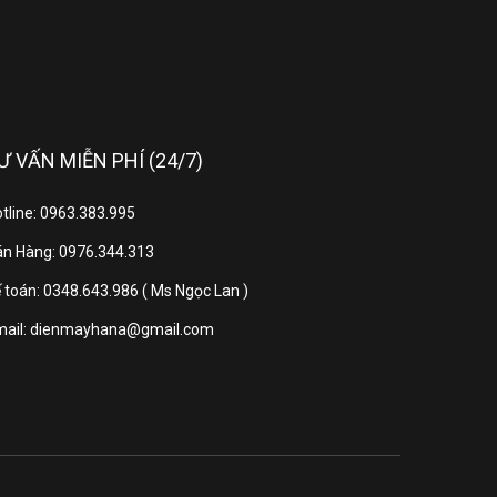
Giặt siêu sạch
Giặt nhẹ
Giặt nhanh
Chăn mền
Tiết kiệm nước
Ư VẤN MIỄN PHÍ (24/7)
Giặt thường
Giặt ngâm
tline: 0963.383.995
Sấy gió 90 phút
n Hàng: 0976.344.313
Giặt ngâm nước xả
yên biệt vết bẩn cứng đầu StainMaster
 toán: 0348.643.986 ( Ms Ngọc Lan )
mail: dienmayhana@gmail.com
ệ thống Active Foam
rbo Mixer+ nâng cấp với 24 cánh quạt
ớc cực mạnh Water Bazooka
Khóa trẻ em