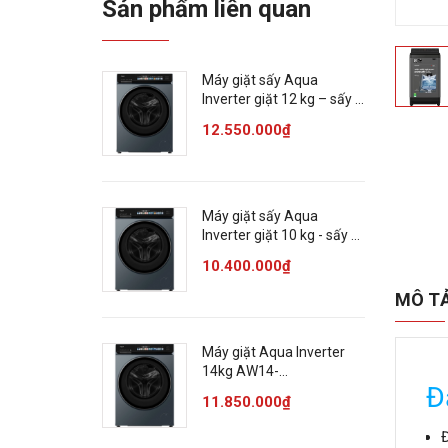
Sản phẩm liên quan
Máy giặt sấy Aqua
Inverter giặt 12 kg – sấy 7
kg AWD12-
12.550.000₫
BD4377U1L(GN)
Máy giặt sấy Aqua
Inverter giặt 10 kg - sấy 6
kg AWD10-
10.400.000₫
BP4377U1L(GN)
MÔ T
Máy giặt Aqua Inverter
14kg AW14-
Đ
BD4377U1L(GN)
11.850.000₫
Đ