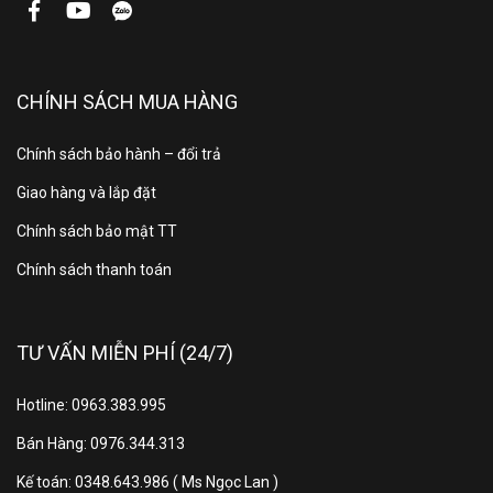
Bảng điều khiển
Song ngữ Anh - Việt, nút
bấm, thanh trượt, màn hình
CHÍNH SÁCH MUA HÀNG
hiển thị
Chính sách bảo hành – đổi trả
Tiện ích
Tự động phân bổ nước giặt
Giao hàng và lắp đặt
Khóa trẻ em
Chính sách bảo mật TT
Hẹn giờ giặt
Chính sách thanh toán
Chỉnh số vòng vắt
Chỉnh nhiệt độ nước
TƯ VẤN MIỄN PHÍ (24/7)
Điều khiển thông minh qua
Hotline: 0963.383.995
ứng dụng Panasonic
SmartApp+
Bán Hàng: 0976.344.313
Âm báo
Kế toán: 0348.643.986 ( Ms Ngọc Lan )