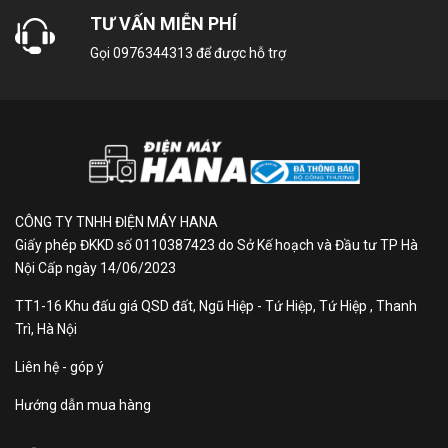
TƯ VẤN MIỄN PHÍ
Giặt chăn
Gọi
0976344313
để được hỗ trợ
Công nghệ giặt
Giặt sấy tích hợp
Giặt nước nóng StainMaster
Giặt hơi nước
Giặt diệt khuẩn bằng nước
lạnh UV Blue Ag+
CÔNG TY TNHH ĐIỆN MÁY HANA
Giấy phép ĐKKD số 0110387423 do Sở Kế hoạch và Đầu tư TP Hà
Cảm biến Econavi
Nội Cấp ngày 14/06/2023
AutoDose - Tự động phân b
TT1-16 Khu đấu giá QSD đất, Ngũ Hiệp - Tứ Hiệp, Tứ Hiệp , Thanh
nước giặt
Trì, Hà Nội
Liên hệ - góp ý
Chế độ sấy
Ngưng tụ
Hướng dẫn mua hàng
Bảng điều khiển và Tiện ích