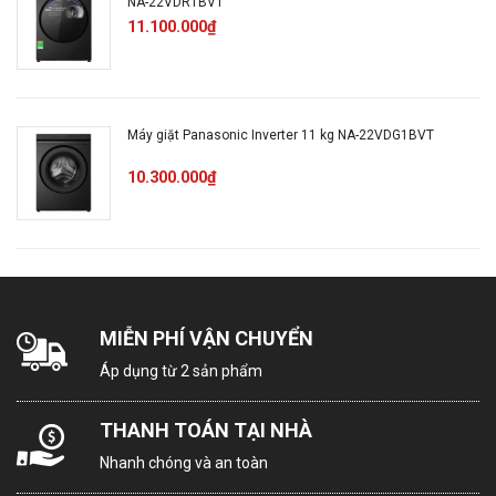
NA-22VDR1BVT
Giặt đồ bùn đất
11.100.000₫
Giặt nhẹ
Giặt nhanh 38 phút
Máy giặt Panasonic Inverter 11 kg NA-22VDG1BVT
Giặt hàng ngày
10.300.000₫
Giặt diệt khuẩn (Allergy with
Steam)
StainMaster+ nước sốt (trê
ứng dụng điện thoại)
StainMaster+ giặt cổ/tay á
MIỄN PHÍ VẬN CHUYỂN
(trên ứng dụng điện thoại)
Áp dụng từ 2 sản phẩm
Giặt nhanh 15' (trên ứng dụn
điện thoại)
THANH TOÁN TẠI NHÀ
Sấy tối ưu
Nhanh chóng và an toàn
Giảm nếp nhăn