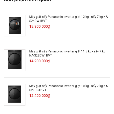
Khối lượng giặt
11 Kg giặt – sấy 7 Kg
Máy giặt sấy Panasonic Inverter giặt 12 kg - sấy 7 kg NA-
S24DW1BVT
Số người sử
Trên 7 người
15.900.000₫
dụng
Động cơ
Truyền động gián tiếp ( dây
Máy giặt sấy Panasonic Inverter giặt 11.5 kg - sấy 7 kg
Curoa )
NA-S23DW1BVT
14.900.000₫
Loại Inverter
3Di Inverter
Tốc độ quay vắt
1400 vòng/phút
Máy giặt sấy Panasonic Inverter giặt 10 kg - sấy 7 kg NA-
S20DG1BVT
tối đa
12.400.000₫
Chất liệu lồng
Thép không gỉ
giặt