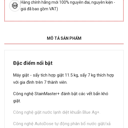
Hàng chính hãng mới 100% nguyên đai, nguyên kiện -
giá đã bao gồm VAT)
MÔ TẢ SẢN PHẨM
Đặc điểm nổi bật
Máy giặt - sấy tích hợp giặt 11.5 kg, sấy 7 kg thích hợp
với gia đình trên 7 thành viên.
Công nghệ StainMaster+ đánh bật các vết bẩn khó
giặt.
Công nghệ giặt nước lạnh diệt khuẩn Blue Ag+.
Công nghệ AutoDose tự động phân bổ nước giặt/xả