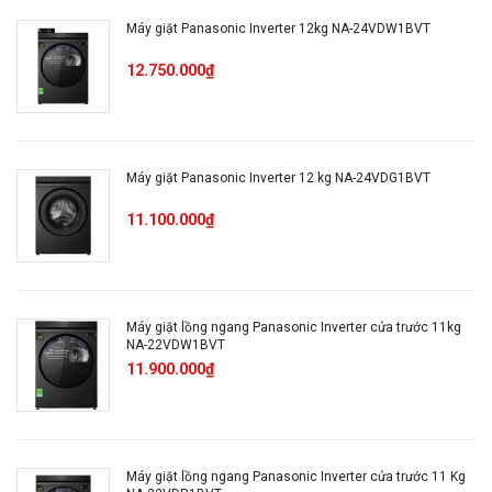
Máy giặt Panasonic Inverter 12kg NA-24VDW1BVT
Chất liệu vỏ máy
Kim loại sơn tĩnh điện
12.750.000₫
Chất liệu nắp
Kính chịu lực
máy
Máy giặt Panasonic Inverter 12 kg NA-24VDG1BVT
11.100.000₫
Màu vỏ máy
Màu đen
Mức tiêu thụ
12.8 Wh/kg
điện năng
Máy giặt lồng ngang Panasonic Inverter cửa trước 11kg
NA-22VDW1BVT
11.900.000₫
Các chương
Đồ trẻ em
trình giặt
Đồ cotton
Vệ sinh lồng giặt
Máy giặt lồng ngang Panasonic Inverter cửa trước 11 Kg