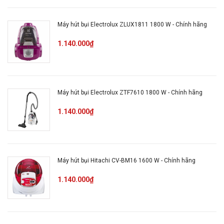
Chiều dài dây
5m
điện:
Máy hút bụi Electrolux ZLUX1811 1800 W - Chính hãng
Kích thước,
Ngang 40 cm - Cao 25 cm
1.140.000₫
khối lượng:
- Sâu 26.7 cm - Nặng 5.1 kg
Mô tả sản phẩm
Máy hút bụi Electrolux ZTF7610 1800 W - Chính hãng
1.140.000₫
Máy hút bụi Hitachi CV-BM16 1600 W - Chính hãng
1.140.000₫