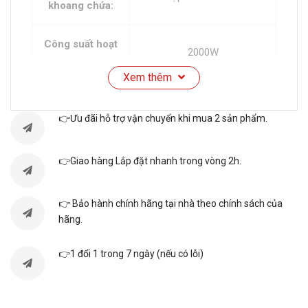
khoang chứa:
Công suất hoạt
2000W
động:
Xem thêm
Công suất hút:
270W
👉Ưu đãi hỗ trợ vận chuyển khi mua 2 sản phẩm.
Độ ồn cao nhất:
Hãng không công bố
👉Giao hàng Lắp đặt nhanh trong vòng 2h.
Bộ lọc:
Bộ lọc HEPA kép
👉 Bảo hành chính hãng tại nhà theo chính sách của
Đầu hút rèm
hãng.
Đầu hút khe
Đầu hút bụi:
Đầu hút bàn chải
👉1 đổi 1 trong 7 ngày (nếu có lỗi)
Đầu hút sàn