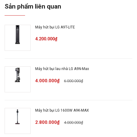
Thương hiệu
Sản phẩm liên quan
Nhật Bản
của:
Máy hút bụi LG A9T-LITE
Nơi sản xuất:
Malaysia
4.200.000₫
Bảo hành:
1 năm
Công nghệ và tiện ích
Máy hút bụi lau nhà LG A9N-Max
Tiện ích:
Dây điện tự thu gọn
4.000.000₫
6.000.000₫
Công nghệ hút xoáy Mega
Công nghệ:
Cyclone
Máy hút bụi LG 1600W A9K-MAX
Thông tin lắp đặt
2.800.000₫
4.000.000₫