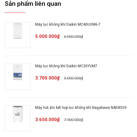
Sản phẩm liên quan
Máy lọc không khí Daikin MC40UVM6-7
5.000.000₫
6.000.000₫
Nhà sản xuất
Daikin
Model
MCK70ZVM7-W
Máy lọc không khí Daikin MC30YVM7
3.700.000₫
Màu sắc
5.000.000₫
Trắng (W)
Điện áp
220 V
Máy hút ẩm kết hợp lọc không khí Nagakawa NAD8559
2
Diện tích sử dụng
51 m
3.650.000₫
7.900.000₫
Công suất
84 W