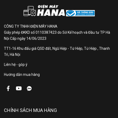
• Độ ồn: 27 dB
Thể tích không khí: 1.4
3
Yên
m
/ phút
CÔNG TY TNHH ĐIỆN MÁY HANA
Giấy phép ĐKKD số 0110387423 do Sở Kế hoạch và Đầu tư TP Hà
lặng
Công suất tiêu thụ: 10 W
Nội Cấp ngày 14/06/2023
Độ ồn: 18 dB
TT1-16 Khu đấu giá QSD đất, Ngũ Hiệp - Tứ Hiệp, Tứ Hiệp , Thanh
Phương
Trì, Hà Nội
pháp
Hóa hơi
Liên hệ - góp ý
tạo ẩm
Hướng dẫn mua hàng
Lượng
700 ml/h
ẩm
Thời
9-20 phút
CHÍNH SÁCH MUA HÀNG
gian