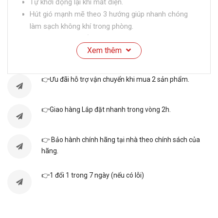
Tự khởi động lại khi mất điện.
Hút gió mạnh mẽ theo 3 hướng giúp nhanh chóng
làm sạch không khí trong phòng.
Có tính năng tạo ẩm cho không khí.
Xem thêm
Ra mắt năm 2023, thương hiệu Daikin - Nhật Bản,
sản xuất tại Trung Quốc.
👉Ưu đãi hỗ trợ vận chuyển khi mua 2 sản phẩm.
THÔNG SỐ KỸ THUẬT
👉Giao hàng Lắp đặt nhanh trong vòng 2h.
👉 Bảo hành chính hãng tại nhà theo chính sách của
hãng.
👉1 đổi 1 trong 7 ngày (nếu có lỗi)