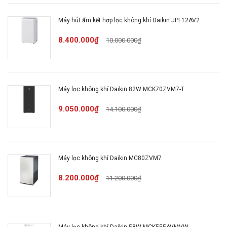
760 x 315 x 315 mm (
Máy hút ẩm kết hợp lọc không khí Daikin JPF12AV2
Kích thước
cao x rộng x sâu)
8.400.000₫
10.000.000₫
Khối lượng
12.5 kg
Máy lọc không khí Daikin 82W MCK70ZVM7-T
Chiều dài dây
2 m
điện
9.050.000₫
14.100.000₫
Thời
gian
9-20 phút
Máy lọc không khí Daikin MC80ZVM7
làm
sạch
8.200.000₫
11.200.000₫
Diện
2
tích sử
~ 51 m
dụng