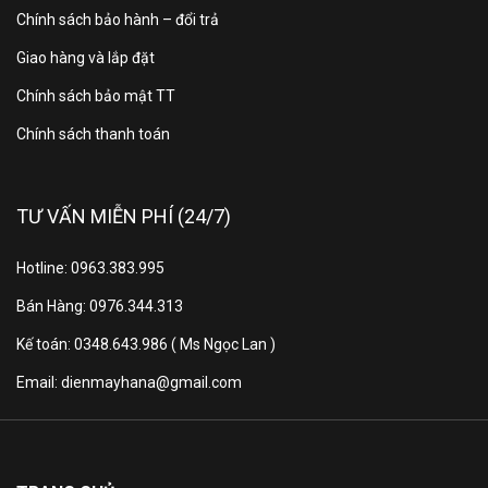
Chính sách bảo hành – đổi trả
Diện
2
~ 35 m
tích
Giao hàng và lắp đặt
Chính sách bảo mật TT
• Thể tích không khí: 7.0
Chính sách thanh toán
3
m
/ phút
• Công suất tiêu thụ: 84
Turbo
W
TƯ VẤN MIỄN PHÍ (24/7)
• Độ ồn: 54 dB
• Lượng ẩm: 700 ml/h
Lọc
Hotline: 0963.383.995
khí &
Bán Hàng: 0976.344.313
• Thể tích không khí: 3.5
bù ẩm
3
m
/ phút
Kế toán: 0348.643.986 ( Ms Ngọc Lan )
Tiêu
• Công suất tiêu thụ: 23
Email: dienmayhana@gmail.com
chuẩn
W
• Độ ồn: 37 dB
• Lượng ẩm: 350 ml/h