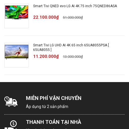
tính bảng:
Smart Tivi QNED evo LG AI 4K 75 inch 75QNED86ASA
22.100.000₫
51.000.000₫
Kết nối
Có
Bàn phím,
chuột:
Smart Tivi LG UHD AI 4K 65 inch 65UA8055PSA [
65UA8055 ]
Kết nối âm thanh Bluetooth
11.200.000₫
13.000.000₫
Kết nối điện thoại thông minh -
Tương tác
Mobile Connection
thông
ThinQ
minh:
Tìm kiếm bằng giọng nói (có
hỗ trợ tiếng Việt)
MIỄN PHÍ VẬN CHUYỂN
Áp dụng từ 2 sản phẩm
Chiếu màn hình qua Airplay
Kết nối loa qua Bluetooth
THANH TOÁN TẠI NHÀ
Tìm kiếm bằng giọng nói (có