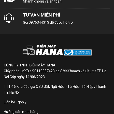
hỗ trợ tiếng Việt)
Nhanh chóng và an toàn
Điều khiển được bằng điện
Tiện Ích:
thoại
TƯ VẤN MIỄN PHÍ
Chiếu điện thoại lên TV (không
Gọi
0976344313
để được hỗ trợ
dây)
Chơi game trên tivi
α5 AI Processor 4K Gen7
Bộ vi xử lý:
CÔNG TY TNHH ĐIỆN MÁY HANA
Tần số quét: 120Hz - Công
Giấy phép ĐKKD số 0110387423 do Sở Kế hoạch và Đầu tư TP Hà
Công nghệ
nghệ điểm ảnh pixel dimming
Nội Cấp ngày 14/06/2023
quét hình:
là VRR: 144Hz
TT1-16 Khu đấu giá QSD đất, Ngũ Hiệp - Tứ Hiệp, Tứ Hiệp , Thanh
Trì, Hà Nội
4K Ultra HD
Liên hệ - góp ý
HLG
Hướng dẫn mua hàng
HDR 10