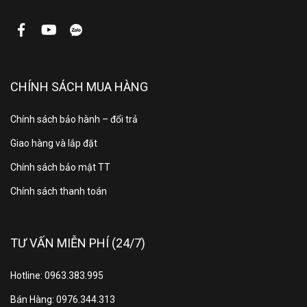
α5 AI Processor 4K Gen7
9 chế độ (Vivid, Standard, Eco,
Công nghệ
Cinema, Sports, Game,
hình ảnh:
Filmmaker, (ISF)Expert(Bright
Room), (ISF)Expert(Dark
CHÍNH SÁCH MUA HÀNG
Room))
Filmmaker Mode
Chính sách bảo hành – đổi trả
Giao hàng và lắp đặt
AI Sound Pro (Virtual 9.1.2 Up-
Chính sách bảo mật TT
mix)
Công nghệ
Chính sách thanh toán
LG Sound Sync
âm thanh:
2.0 kênh
TƯ VẤN MIỄN PHÍ (24/7)
Tổng công
20W
Hotline: 0963.383.995
suất loa:
Bán Hàng: 0976.344.313