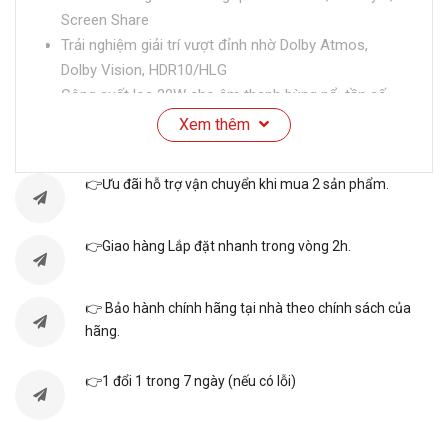
Screen Share
Trải nghiệm giải trí vượt đỉnh nhờ Dolby Atmos,
Dolby Vision, HDR10/HLG
Công suất loa 20W cho âm thanh bùng nổ, tần số
quét 60 Hz
Xem thêm
Hệ điều hành WebOS 25 với giao diện dễ sử dụng
cùng nhiều ứng dụng
👉Ưu đãi hỗ trợ vận chuyển khi mua 2 sản phẩm.
THÔNG SỐ KỸ THUẬT
👉Giao hàng Lắp đặt nhanh trong vòng 2h.
Thương
LG
hiệu
👉 Bảo hành chính hãng tại nhà theo chính sách của
hãng.
Mã sản
65QNED80ASA
phẩm
👉1 đổi 1 trong 7 ngày (nếu có lỗi)
Smart TV
Loại Tivi: