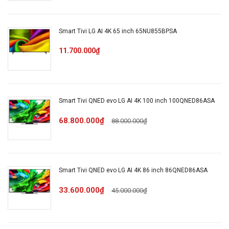
Cổng xuất
eARC (HDMI 1)
Smart Tivi LG AI 4K 65 inch 65NU855BPSA
âm thanh:
11.700.000₫
Hệ điều
WebOS
hành, giao
diện:
Smart Tivi QNED evo LG AI 4K 100 inch 100QNED86ASA
68.800.000₫
88.000.000₫
YouTube
Các ứng
Netflix
dụng sẵn
Web Browser
có:
Smart Tivi QNED evo LG AI 4K 86 inch 86QNED86ASA
Kết nối
33.600.000₫
45.000.000₫
không dây
Chiếu màn hình qua AirPlay 2
với điện
thoại, máy