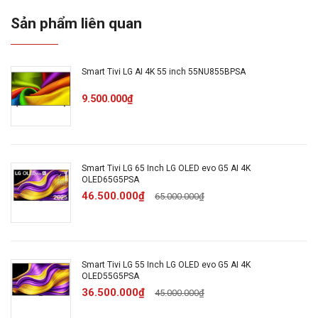
Sản phẩm liên quan
Kích thước
65 inch
màn hình:
Smart Tivi LG AI 4K 55 inch 55NU855BPSA
Độ phân
4K UltraHD (3840x2160px)
9.500.000₫
giải:
v5.1
Bluetooth:
Smart Tivi LG 65 Inch LG OLED evo G5 AI 4K
OLED65G5PSA
46.500.000₫
65.000.000₫
Ethernet (LAN)
WiFi 5
Kết nối
Internet:
Smart Tivi LG 55 Inch LG OLED evo G5 AI 4K
OLED55G5PSA
36.500.000₫
45.000.000₫
Cổng Composite
Cổng AV: