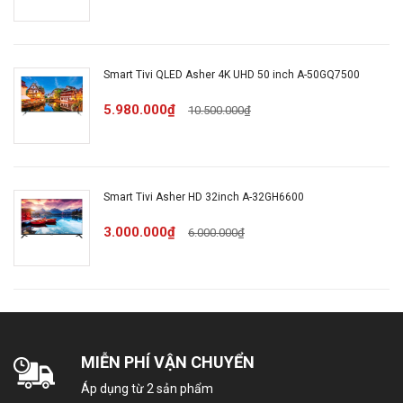
Ứng dụng có sẵn
Google Play
Tích hợp đầu thu kỹ
DVB-C/T/T2
Smart Tivi QLED Asher 4K UHD 50 inch A-50GQ7500
thuật số
5.980.000₫
10.500.000₫
Kết nối không dây
với điện thoại, máy
Có
tính bảng
Smart Tivi Asher HD 32inch A-32GH6600
Remote thông minh
Có
3.000.000₫
6.000.000₫
Điều khiển bằng
Có
giọng nói
Điều khiển tivi bằng
MIỄN PHÍ VẬN CHUYỂN
Có
điện thoại
Áp dụng từ 2 sản phẩm