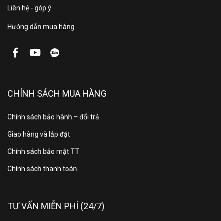
96.3 x 8.2 x 56.7 cm
Liên hệ - góp ý
chân, treo tường
Hướng dẫn mua hàng
THÔNG TIN SẢN PHẨM
Full HD – Full High Definition với độ phân giải tối ưu là
CHÍNH SÁCH MUA HÀNG
1920 x 1080 pixels, rơi vào khoảng 2 triệu điểm ảnh,
gấp đôi so với chất lượng HD, do đó màn hình hiển thị
Chính sách bảo hành – đổi trả
cũng sẽ đẹp hơn, sắc nét hơn, chi tiết tốt hơn gấp 2
lần khi so với HD.
Giao hàng và lắp đặt
Chính sách bảo mật TT
Chính sách thanh toán
TƯ VẤN MIỄN PHÍ (24/7)