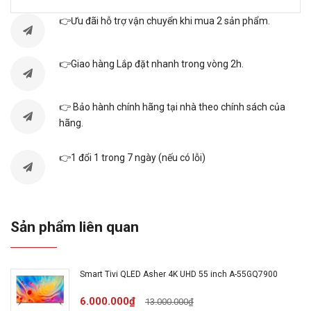
👉Ưu đãi hỗ trợ vận chuyển khi mua 2 sản phẩm.
Kết nối internet
Cổng LAN, Wifi
👉Giao hàng Lắp đặt nhanh trong vòng 2h.
Cổng HDMI
3 cổng
👉 Bảo hành chính hãng tại nhà theo chính sách của
USB
2 cổng
hãng.
Cổng Optical (Digital
👉1 đổi 1 trong 7 ngày (nếu có lỗi)
Cổng xuất âm thanh
Audio Out), Jack loa
3.5 mm
Cổng AV
Cổng Composite
Sản phẩm liên quan
Hệ điều hành, giao
Android 11.0
Smart Tivi QLED Asher 4K UHD 55 inch A-55GQ7900
diện
6.000.000₫
13.000.000₫