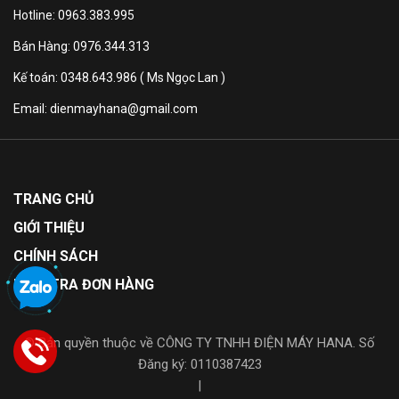
Hotline: 0963.383.995
Bán Hàng: 0976.344.313
Kế toán: 0348.643.986 ( Ms Ngọc Lan )
Thiết kế tinh tế, đẳng
Email: dienmayhana@gmail.com
cấp
Tivi Smart Asher Full HD 43inch A-43GF6900 sử dụng
TRANG CHỦ
công nghệ chế tác tiên tiến, thiết kế màn hình tính tế,
GIỚI THIỆU
đẳng cấp với những đường nét thanh mảnh, tối giản
hóa các chi tiết thừa cho khung cảnh trở nên tuyệt vời
CHÍNH SÁCH
hơn. Chân đế lớn, được thiết kế với những cạnh vát
KIỂM TRA ĐƠN HÀNG
tinh tế mang lại vẻ thanh thoát cho sản phẩm.
© Bản quyền thuộc về CÔNG TY TNHH ĐIỆN MÁY HANA. Số
Đăng ký: 0110387423
|