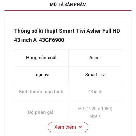
MÔ TẢ SẢN PHẨM
Thông số kĩ thuật Smart Tivi Asher Full HD
43 inch A-43GF6900
Hãng sản xuất
Asher
Loại tivi
Smart Tivi
Kích thước màn hình
43 inch
HD (1920 x 1080)
Độ phân giải
pixels
Xem thêm
Bluetooth
Có