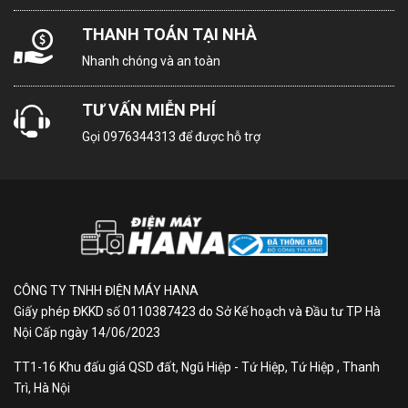
Công nghệ hình ảnh
D-LED
THANH TOÁN TẠI NHÀ
Nhanh chóng và an toàn
Bộ xử lý
Chip MEDIATEK
TƯ VẤN MIỄN PHÍ
Công nghệ âm thanh
Integrated speakers
Gọi
0976344313
để được hỗ trợ
Tổng công suất loa
16W
Số lượng loa
2
Kích thước có chân,
96.3 x 18 x 61.7 cm
CÔNG TY TNHH ĐIỆN MÁY HANA
đặt bàn
Giấy phép ĐKKD số 0110387423 do Sở Kế hoạch và Đầu tư TP Hà
Nội Cấp ngày 14/06/2023
Trọng lượng có chân
6.5 kg
TT1-16 Khu đấu giá QSD đất, Ngũ Hiệp - Tứ Hiệp, Tứ Hiệp , Thanh
Trì, Hà Nội
Kích thước không