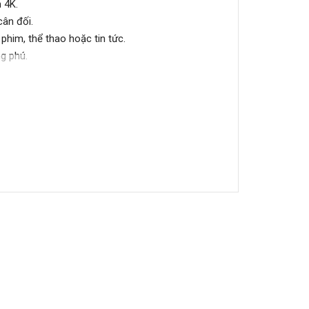
 4K.
cân đối.
him, thể thao hoặc tin tức.
g phú.
amic Tone Mapping, FilmMaker Mode, HDR10,
 Sound Sync, TV Sound Mode Share, α7 AI