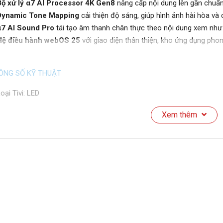
ộ xử lý α7 AI Processor 4K Gen8
nâng cấp nội dung lên gần chuẩn
Dynamic Tone Mapping
cải thiện độ sáng, giúp hình ảnh hài hòa và 
α7 AI Sound Pro
tái tạo âm thanh chân thực theo nội dung xem như p
Hệ điều hành webOS 25
với giao diện thân thiện, kho ứng dụng phon
ÔNG SỐ KỸ THUẬT
oại Tivi: LED
ích thước màn hình:
75 inch
Xem thêm
ộ phân giải: 4K
guồn điện áp: 100V - 240V/50Hz - 60Hz
ông suất: 220W
g nghệ & Kết nối
ông nghệ hình ảnh: 4K AI Upscaling, Auto Game Mode (ALLM), Dyn
HGIG Mode, HLG
ông nghệ âm thanh: Bluetooth Surround Ready, Clear Voice Pro, LG
Sound Pro