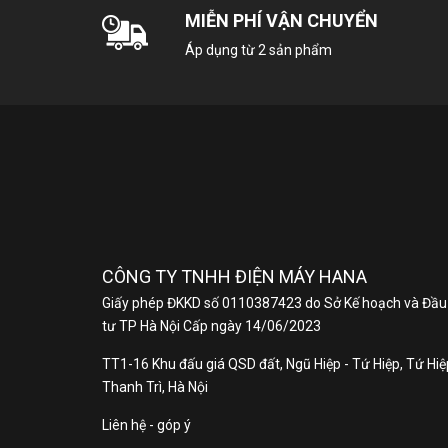
MIỄN PHÍ VẬN CHUYỂN
K
Áp dụng từ 2 sản phẩm
K
T
T
Xuấ
N
S
X
B
CÔNG TY TNHH ĐIỆN MÁY HANA
Giấy phép ĐKKD số 0110387423 do Sở Kế hoạch và Đầu
Th
tư TP Hà Nội Cấp ngày 14/06/2023
Nếu
TT1-16 Khu đấu giá QSD đất, Ngũ Hiệp - Tứ Hiệp, Tứ Hiệp
thì
Thanh Trì, Hà Nội
Đây
Liên hệ - góp ý
điề