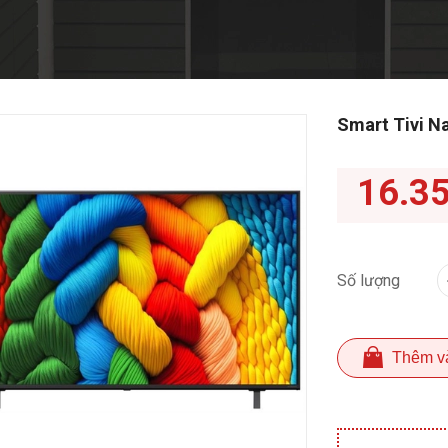
Smart Tivi N
16.3
Số lượng
Thêm v