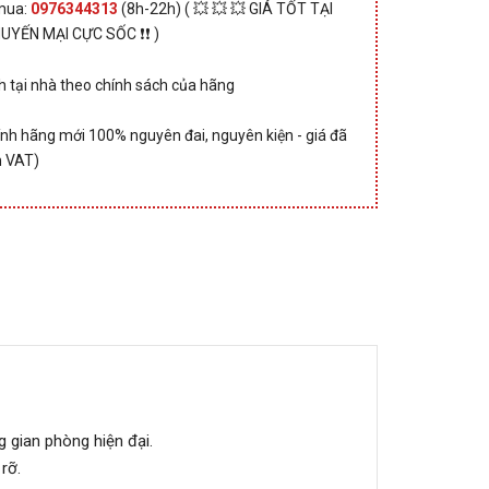
 mua:
0976344313
(8h-22h) ( 💥 💥 💥 GIÁ TỐT TẠI
HUYẾN MẠI CỰC SỐC ❗❗ )
 tại nhà theo chính sách của hãng
nh hãng mới 100% nguyên đai, nguyên kiện - giá đã
 VAT)
g gian phòng hiện đại.
rỡ.