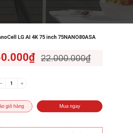
anoCell LG AI 4K 75 inch 75NANO80ASA
50.000₫
22.000.000₫
ào giỏ hàng
Mua ngay