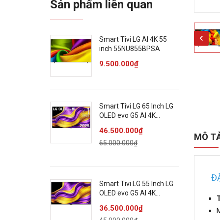
Sản phẩm liên quan
Smart Tivi LG AI 4K 55
inch 55NU855BPSA
9.500.000₫
Smart Tivi LG 65 Inch LG
OLED evo G5 AI 4K
OLED65G5PSA
46.500.000₫
MÔ T
65.000.000₫
ĐẶ
Smart Tivi LG 55 Inch LG
OLED evo G5 AI 4K
T
OLED55G5PSA
36.500.000₫
M