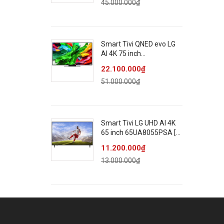
45.000.000₫
B
K
C
Smart Tivi QNED evo LG
C
AI 4K 75 inch
U
75QNED86ASA
22.100.000₫
T
51.000.000₫
B
C
S
Smart Tivi LG UHD AI 4K
Tín
65 inch 65UA8055PSA [
65UA8055 ]
11.200.000₫
T
13.000.000₫
H
R
T
b
Kíc