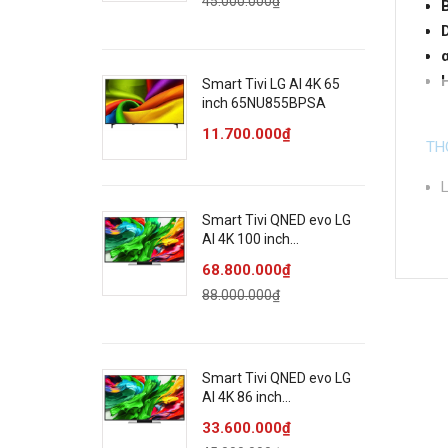
45.000.000₫
B
Smart Tivi LG AI 4K 65
inch 65NU855BPSA
11.700.000₫
TH
L
K
Smart Tivi QNED evo LG
Đ
AI 4K 100 inch
100QNED86ASA
N
68.800.000₫
C
88.000.000₫
Côn
C
Smart Tivi QNED evo LG
AI 4K 86 inch
86QNED86ASA
C
33.600.000₫