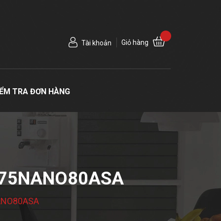
Giỏ hàng
Tài khoản
IỂM TRA ĐƠN HÀNG
H 75NANO80ASA
5NANO80ASA