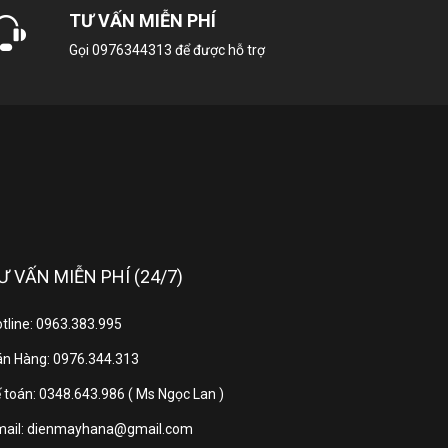
TƯ VẤN MIỄN PHÍ
dày)
Gọi
0976344313
để được hỗ trợ
 x dày)
Ư VẤN MIỄN PHÍ (24/7)
tline: 0963.383.995
ượt trội cùng loạt tiện ích thông minh,
n Hàng: 0976.344.313
 lựa chọn lý tưởng.
 toán: 0348.643.986 ( Ms Ngọc Lan )
n, hỗ trợ trí tuệ nhân tạo AI tiên tiến và hệ
mail: dienmayhana@gmail.com
nh ngay tại nhà.