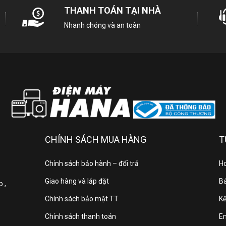
THANH TOÁN TẠI NHÀ
ích thước có chân đế:
167.8cm x 102.7cm x 36.1cm
(Ngang x cao x 
Nhanh chóng và an toàn
ích thước không chân đế:
167.8cm x 96.4cm x 5.99cm
(Ngang x cao
rọng lượng có chân đế: 31,8kg
rọng lượng không chân đế: 31,4kg
t xứ, Bảo hành
ăm ra mắt: 2025
ản xuất tại: Indonesia
uất xứ thương hiệu: Hàn Quốc
ảo hành: 24 tháng
CHÍNH SÁCH MUA HÀNG
T
ông tin sản phẩm
Chính sách bảo hành – đổi trả
Ho
 bạn đang tìm kiếm một chiếc tivi màn hình lớn, chất lượng hình ảnh v
Giao hàng và lắp đặt
Bá
 ,
Smart Tivi NanoCell LG AI 4K 75 inch 75NANO80ASA
chắc chắn sẽ là
Chính sách bảo mật TT
Kế
 cũng là dòng tivi cao cấp của LG sở hữu công nghệ NanoCell độc quyề
Chính sách thanh toán
E
u hành webOS 25 hiện đại, mang đến trải nghiệm giải trí chuẩn điện ả