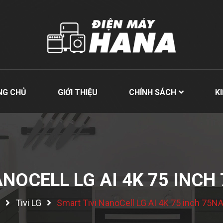
NG CHỦ
GIỚI THIỆU
CHÍNH SÁCH
K
ANOCELL LG AI 4K 75 INC
Tivi LG
Smart Tivi NanoCell LG AI 4K 75 inch 7