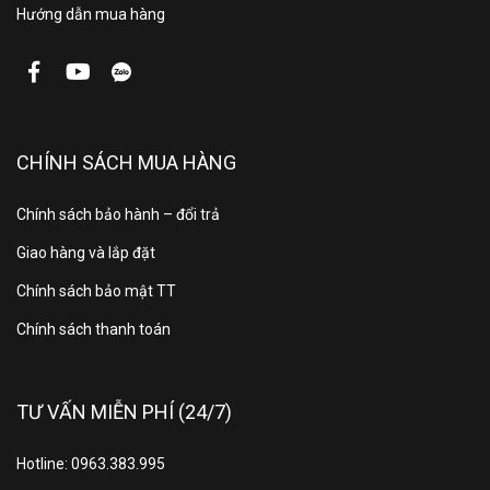
thoại
Hướng dẫn mua hàng
Điều
khiển
bằng
Bixby (Trợ lý ảo Tiếng Việt)
giọng
CHÍNH SÁCH MUA HÀNG
nói
Chính sách bảo hành – đổi trả
Chiếu
Giao hàng và lắp đặt
hình từ
Chính sách bảo mật TT
điện
Multi View
thoại
Chính sách thanh toán
lên TV
TƯ VẤN MIỄN PHÍ (24/7)
Remote
One Remote Control tích hợp Solar
thông
Cell Remote
Hotline: 0963.383.995
minh