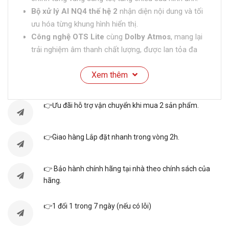
Bộ xử lý AI NQ4 thế hệ 2
nhận diện nội dung và tối
ưu hóa từng khung hình hiển thị.
Công nghệ OTS Lite
cùng
Dolby Atmos
, mang lại
trải nghiệm âm thanh chất lượng, được lan tỏa đa
hướng.
Xem thêm
Tizen OS
mang đến giao diện thân thiện, dễ dùng.
SmartThings
hỗ trợ kết nối thiết bị thông minh,
điều khiển tiện lợi qua smartphone.
👉Ưu đãi hỗ trợ vận chuyển khi mua 2 sản phẩm.
Thông số kỹ thuật
👉Giao hàng Lắp đặt nhanh trong vòng 2h.
Thông
Chi tiết
tin
👉 Bảo hành chính hãng tại nhà theo chính sách của
hãng.
Loại
Smart Tivi Neo QLED
👉1 đổi 1 trong 7 ngày (nếu có lỗi)
Tivi