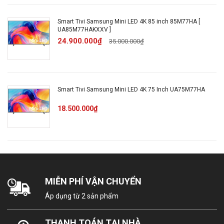
Tần số
Smart Tivi Samsung Mini LED 4K 85 inch 85M77HA [
UA85M77HAKXXV ]
quét
100Hz (Up to 144Hz)
24.900.000₫
35.000.000₫
thực
Tổng
công
30W
Smart Tivi Samsung Mini LED 4K 75 Inch UA75M77HA
suất loa
18.500.000₫
Object Tracking Sound với Dolby
Âm
Atmos (OTS), Active Voice
thanh
Amplifier Pro, Adaptive Sound Pro,
vòm
Q-symphony Next, Far field voice
MIỄN PHÍ VẬN CHUYỂN
Kết nối
Áp dụng từ 2 sản phẩm
LAN, Wifi 5
Internet
THANH TOÁN TẠI NHÀ