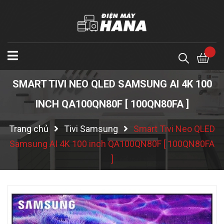
SMART TIVI NEO QLED SAMSUNG AI 4K 100
INCH QA100QN80F [ 100QN80FA ]
Trang chủ
Tivi Samsung
Smart Tivi Neo QLED
Samsung AI 4K 100 inch QA100QN80F [ 100QN80FA
]