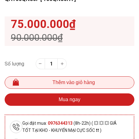
75.000.000₫
90.000.000₫
Số lượng
Thêm vào giỏ hàng
Mua ngay
Gọi đặt mua:
0976344313
(8h-22h) ( 💥 💥 💥 GIÁ
TỐT TẠI KHO - KHUYẾN MẠI CỰC SỐC ❗❗ )