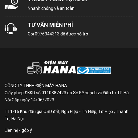
Kết nối
Nhanh chóng và an toàn
không
Bluetooth 5.3
dây
TƯ VẤN MIỄN PHÍ
Gọi
0976344313
để được hỗ trợ
USB
2 x USB-A
Cổng
nhận
hình
4 HDMI
ảnh, âm
CÔNG TY TNHH ĐIỆN MÁY HANA
thanh
Giấy phép ĐKKD số 0110387423 do Sở Kế hoạch và Đầu tư TP Hà
Nội Cấp ngày 14/06/2023
Điều
khiển
TT1-16 Khu đấu giá QSD đất, Ngũ Hiệp - Tứ Hiệp, Tứ Hiệp , Thanh
tivi
Trì, Hà Nội
SmartThings
bằng
Liên hệ - góp ý
điện