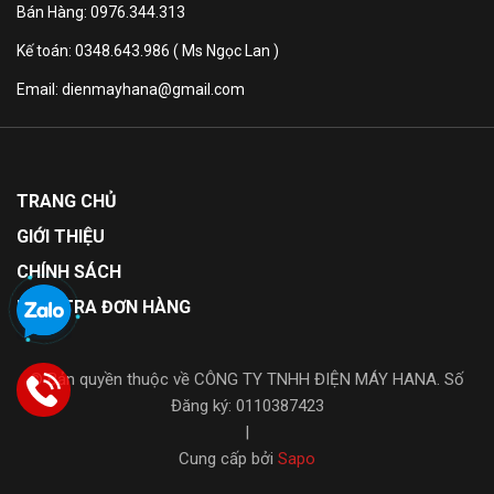
Bán Hàng: 0976.344.313
Tiện
Kế toán: 0348.643.986 ( Ms Ngọc Lan )
ích
Universal Gestures, Art Store, Quick
Email: dienmayhana@gmail.com
thông
Remote
minh
khác
TRANG CHỦ
Kích
GIỚI THIỆU
thước
có
Ngang 222.98 cm – Cao 133.24 cm
CHÍNH SÁCH
chân
– Dày 41.54 cm
KIỂM TRA ĐƠN HÀNG
(Đặt
bàn)
© Bản quyền thuộc về CÔNG TY TNHH ĐIỆN MÁY HANA. Số
Đăng ký: 0110387423
Khối
|
lượng
60.3 Kg
Cung cấp bởi
Sapo
có