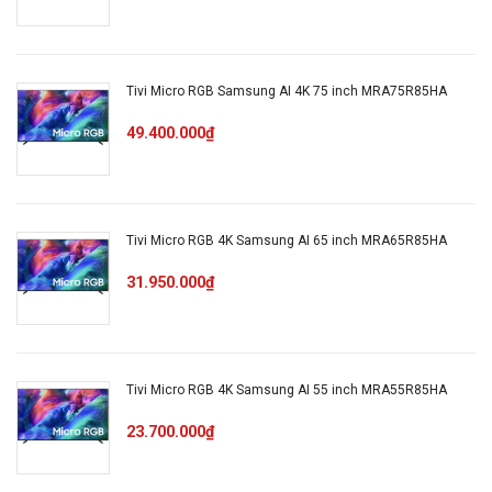
chân đế
Chất
Tivi Micro RGB Samsung AI 4K 75 inch MRA75R85HA
liệu
Nhựa
viền tivi
49.400.000₫
Quantum Matrix Technology Core,
Motion Xcelerator 144Hz, Real
Tivi Micro RGB 4K Samsung AI 65 inch MRA65R85HA
Depth Enhancer, Neo Quantum HDR,
Công
Auto HDR Remastering, HDR
31.950.000₫
nghệ
Brightness Optimizer, Supreme UHD
hình
Dimming, Wide Viewing Angle,
ảnh
EyeComfort, Smart Calibration,
Color Booster Pro, AI Generative
Tivi Micro RGB 4K Samsung AI 55 inch MRA55R85HA
Wallpaper
23.700.000₫
Bộ xử lý
AI NQ4 2.0