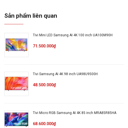
Kích cỡ
màn
100 Inch
Sản phẩm liên quan
hình
Độ
Tivi Mini LED Samsung AI 4K 100 inch UA100M90H
phân
4K (Ultra HD)
71.500.000₫
giải
Loại
màn
Đèn nền: Mini LED
Tivi Samsung AI 4K 98 inch UA98U9500H
hình
48.500.000₫
Hệ điều
Tizen
hành
Tivi Micro RGB Samsung AI 4K 85 inch MRA85R85HA
Chất
68.600.000₫
liệu
Nhựa