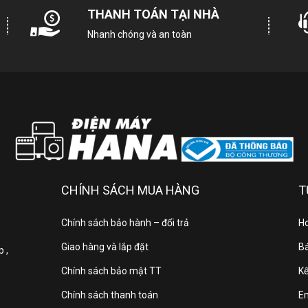
THANH TOÁN TẠI NHÀ
Kết nối
Nhanh chóng và an toàn
Cổng LAN, W
internet
Cổng
4 cổng HDMI có 1 cổng 
HDMI
USB
2 cổng US
Cổng
CHÍNH SÁCH MUA HÀNG
T
xuất âm
1 cổng Optical (Digital Audi
thanh
Chính sách bảo hành – đổi trả
Ho
Giao hàng và lắp đặt
Bá
 ,
Hệ điều
hành,
webOS 2
Chính sách bảo mật TT
Kế
giao diện
Chính sách thanh toán
E