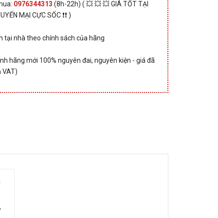
 mua:
0976344313
(8h-22h) ( 💥 💥 💥 GIÁ TỐT TẠI
HUYẾN MẠI CỰC SỐC ❗❗ )
 tại nhà theo chính sách của hãng
nh hãng mới 100% nguyên đai, nguyên kiện - giá đã
 VAT)
ù
,