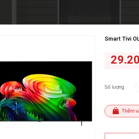
Smart Tivi O
29.2
Số lượng
Thêm v