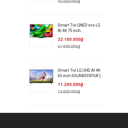
45.000.000₫
Smart Tivi QNED evo LG
AI 4K 75 inch
75QNED86ASA
22.100.000₫
51.000.000₫
Smart Tivi LG UHD AI 4K
65 inch 65UA8055PSA [
65UA8055 ]
11.200.000₫
13.000.000₫