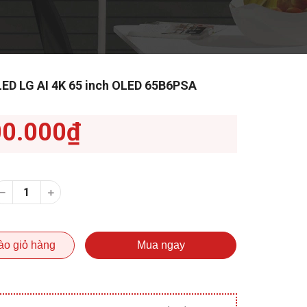
LED LG AI 4K 65 inch OLED 65B6PSA
00.000₫
ào giỏ hàng
Mua ngay