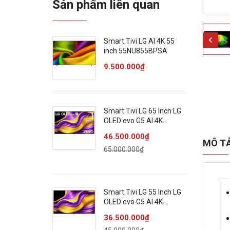
Sản phẩm liên quan
Smart Tivi LG AI 4K 55
inch 55NU855BPSA
9.500.000₫
Smart Tivi LG 65 Inch LG
OLED evo G5 AI 4K
OLED65G5PSA
46.500.000₫
MÔ T
65.000.000₫
Smart Tivi LG 55 Inch LG
OLED evo G5 AI 4K
OLED55G5PSA
36.500.000₫