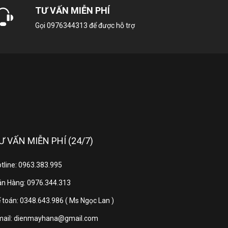
TƯ VẤN MIỄN PHÍ
Gọi
0976344313
để được hỗ trợ
ifi
HDMI eARC (ARC)
B A
Ư VẤN MIỄN PHÍ (24/7)
o), 1 cổng eARC (ARC)
tline: 0963.383.995
n Hàng: 0976.344.313
6
 toán: 0348.643.986 ( Ms Ngọc Lan )
mail: dienmayhana@gmail.com