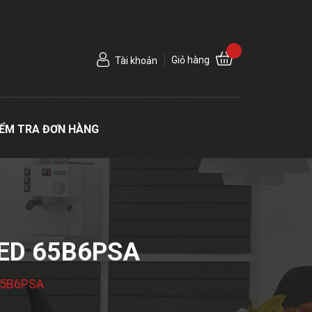
Giỏ hàng
Tài khoản
IỂM TRA ĐƠN HÀNG
LED 65B6PSA
 65B6PSA