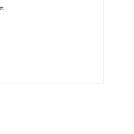
ét
ễ
ử
OLED