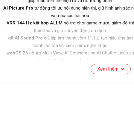
giúp màu đen thể hiện rõ và độ tương phản.
AI Picture Pro
tự động tối ưu nội dung hiển thị, giữ hình ảnh sắc n
và màu sắc hài hòa.
VRR 144 Hz kết hợp ALLM
hỗ trợ chơi game mượt, giảm độ tr
thao tác và giữ chuyển động ổn định.
α8 AI Sound Pro
giả lập âm thanh vòm 11.1.2, tạo hiệu ứng âm
thanh lan tỏa khi xem phim, nghe nhạc.
webOS 26
hỗ trợ Multi View, AI Concierge và AI Chatbot, giúp s
dụng tivi linh hoạt và nhanh chóng.
Xem thêm
ông số kĩ thuật
Hãng sản
LG
xuất
Loại tivi
Smart Tivi 