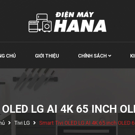
NG CHỦ
GIỚI THIỆU
CHÍNH SÁCH
K
 OLED LG AI 4K 65 INCH O
hủ
Tivi LG
Smart Tivi OLED LG AI 4K 65 inch OLED