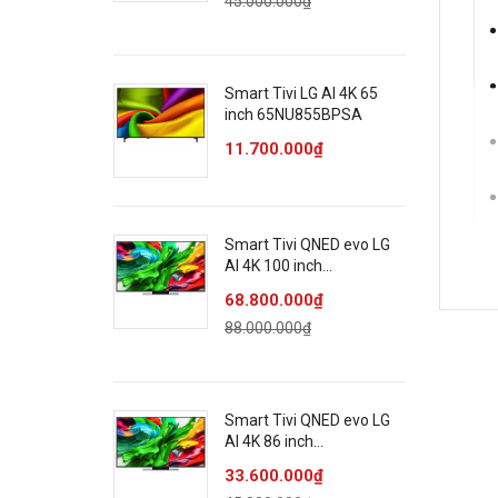
45.000.000₫
Smart Tivi LG AI 4K 65
inch 65NU855BPSA
11.700.000₫
Smart Tivi QNED evo LG
AI 4K 100 inch
100QNED86ASA
68.800.000₫
Th
88.000.000₫
Smart Tivi QNED evo LG
AI 4K 86 inch
86QNED86ASA
33.600.000₫