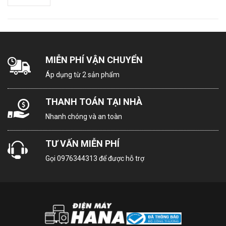
RGB Primary Color Ultra
nghệ hình
Quick Media Switching
ảnh
Quick Frame Transport
Auto Brightness Control
AI Brightness Control
MIỄN PHÍ VẬN CHUYỂN
9 chế độ hình ảnh
Áp dụng từ 2 sản phẩm
Độ trễ phản hồi hình ảnh (gaming)
dưới 0.1 ms
THANH TOÁN TẠI NHÀ
AI Emotional Remastering
Nhanh chóng và an toàn
Bộ xử lý
α7 AI Processor 4K
Bộ vi xử lý
TƯ VẤN MIỄN PHÍ
Gen9
Gọi
0976344313
để được hỗ trợ
Tần số
60 Hz
quét thực
CÔNG NGHỆ ÂM THANH