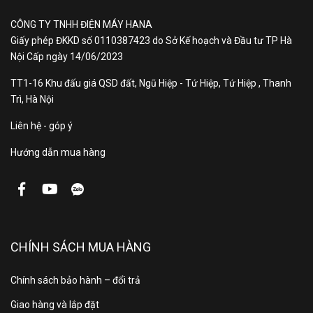
CÔNG TY TNHH ĐIỆN MÁY HANA
Giấy phép ĐKKD số 0110387423 do Sở Kế hoạch và Đầu tư TP Hà
Tổng
Nội Cấp ngày 14/06/2023
công suất
20W
loa
TT1-16 Khu đấu giá QSD đất, Ngũ Hiệp - Tứ Hiệp, Tứ Hiệp , Thanh
Trì, Hà Nội
Liên hệ - góp ý
Số lượng
2 loa
loa
Hướng dẫn mua hàng
Âm thanh
Dolby Digital
vòm
CHÍNH SÁCH MUA HÀNG
Chế độ
Chế độ lọc thoại Clear Voice Pro
Chính sách bảo hành – đổi trả
lọc thoại
Auto Volume Leveling
Giao hàng và lắp đặt