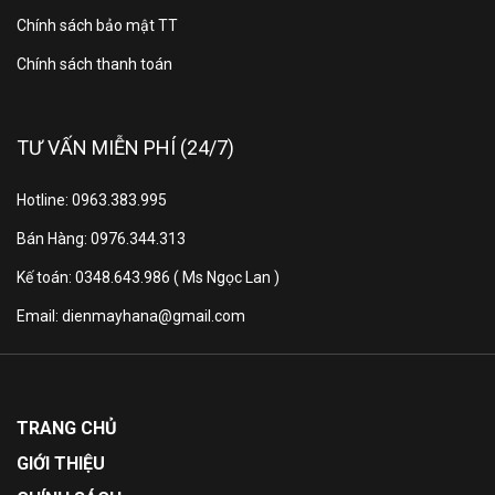
Chính sách bảo mật TT
Kết nối
Có
với loa tivi
Chính sách thanh toán
Điều chỉnh âm thanh tự động AI
TƯ VẤN MIỄN PHÍ (24/7)
Acoustic Tuning
Đồng bộ hóa âm thanh LG Sound
Hotline: 0963.383.995
Các công
Sync
Bán Hàng: 0976.344.313
nghệ
TV Sound Mode Share WISA
khác
ready
Kế toán: 0348.643.986 ( Ms Ngọc Lan )
WOW Orchestra
Email: dienmayhana@gmail.com
AI Sound Pro (Virtual 9.1.2 Up-
mix)
TIỆN ÍCH
TRANG CHỦ
GIỚI THIỆU