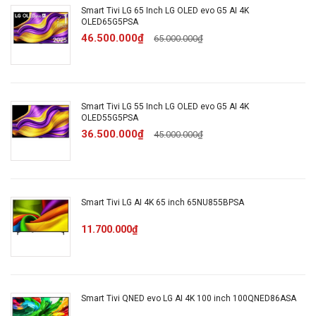
Smart Tivi LG 65 Inch LG OLED evo G5 AI 4K
OLED65G5PSA
46.500.000₫
65.000.000₫
Hệ điều
WebOS 2026
hành
Smart Tivi LG 55 Inch LG OLED evo G5 AI 4K
Chất liệu
OLED55G5PSA
Vỏ nhựa lõi kim loại
chân đế
36.500.000₫
45.000.000₫
Chất liệu
Nhựa
viền TV
Smart Tivi LG AI 4K 65 inch 65NU855BPSA
11.700.000₫
Nơi sản
Indonesia
xuất
Smart Tivi QNED evo LG AI 4K 100 inch 100QNED86ASA
Năm ra