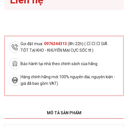
Liên hệ
Gọi đặt mua:
0976344313
(8h-22h) ( 💥 💥 💥 GIÁ
TỐT TẠI KHO - KHUYẾN MẠI CỰC SỐC ❗❗ )
Bảo hành tại nhà theo chính sách của hãng
Hàng chính hãng mới 100% nguyên đai, nguyên kiện -
giá đã bao gồm VAT)
MÔ TẢ SẢN PHẨM