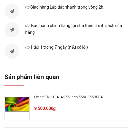
👉Giao hàng Lắp đặt nhanh trong vòng 2h.
TỔNG QUAN TIVI QNED LG AI 4K 43 INCH
43QNED70BSA
👉 Bảo hành chính hãng tại nhà theo chính sách của
hãng.
Loại TV
Smart Tivi QNED
👉1 đổi 1 trong 7 ngày (nếu có lỗi)
Kích cỡ
43 inch
màn hình
Sản phẩm liên quan
Loại màn
Smart Tivi LG AI 4K 55 inch 55NU855BPSA
Đèn nền: LED nền (Direct LED)
hình
9.500.000₫
Độ phân
4K Ultra HD (3840 x 2160)
giải