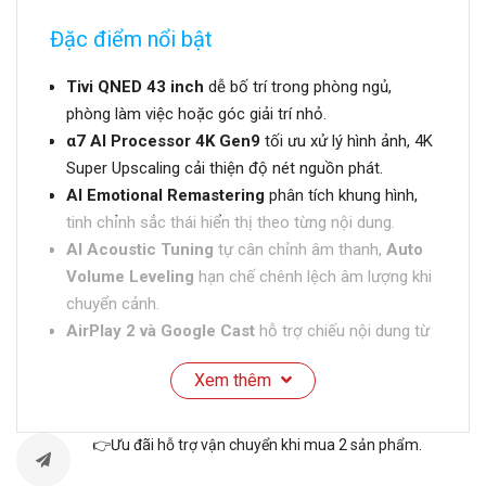
Đặc điểm nổi bật
Tivi QNED 43 inch
dễ bố trí trong phòng ngủ,
phòng làm việc hoặc góc giải trí nhỏ.
α7 AI Processor 4K Gen9
tối ưu xử lý hình ảnh, 4K
Super Upscaling cải thiện độ nét nguồn phát.
AI Emotional Remastering
phân tích khung hình,
tinh chỉnh sắc thái hiển thị theo từng nội dung.
AI Acoustic Tuning
tự cân chỉnh âm thanh,
Auto
Volume Leveling
hạn chế chênh lệch âm lượng khi
chuyển cảnh.
AirPlay 2 và Google Cast
hỗ trợ chiếu nội dung từ
điện thoại lên màn hình tivi.
Xem thêm
webOS 26 tích hợp MS Copilot
, giao diện trực
quan cùng kho ứng dụng giải trí phổ biến.
👉Ưu đãi hỗ trợ vận chuyển khi mua 2 sản phẩm.
THÔNG SỐ KỸ THUẬT