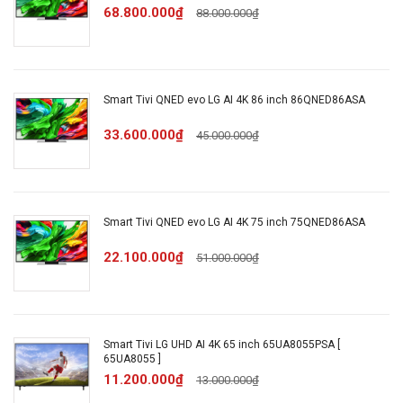
2026
68.800.000₫
88.000.000₫
mắt
Bảo hành
Smart Tivi QNED evo LG AI 4K 86 inch 86QNED86ASA
chính
24 tháng
hãng
33.600.000₫
45.000.000₫
CÔNG NGHỆ HÌNH ẢNH
Smart Tivi QNED evo LG AI 4K 75 inch 75QNED86ASA
HLG
22.100.000₫
51.000.000₫
HDR10
Dynamic Tone Mapping
FilmMaker Mode
Smart Tivi LG UHD AI 4K 65 inch 65UA8055PSA [
AI HDR Remastering
65UA8055 ]
Dynamic QNED Color
11.200.000₫
13.000.000₫
4K Super Upscaling
Công