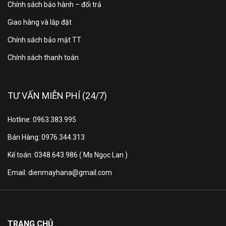
Chính sách bảo hành – đổi trả
thước có
123.21 x 74.78 x 22.88 cm
Giao hàng và lắp đặt
chân, đặt
bàn
Chính sách bảo mật TT
Chính sách thanh toán
Trọng
lượng có
15.8 kg
chân
TƯ VẤN MIỄN PHÍ (24/7)
Kích
Hotline: 0963.383.995
thước
Bán Hàng: 0976.344.313
không
123.21 x 70.83 x 2.57 cm
Kế toán: 0348.643.986 ( Ms Ngọc Lan )
chân,
treo
Email: dienmayhana@gmail.com
tường
Trọng
lượng
TRANG CHỦ