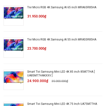
không
Tivi Micro RGB 4K Samsung AI 65 inch MRA65R85HA
dây với
Tap View Screen Mirroring Apple
31.950.000₫
điện
AirPlay
thoại,
máy tính
bảng
Tivi Micro RGB 4K Samsung AI 55 inch MRA55R85HA
Remote
23.700.000₫
One Remote sạc qua USB C &
thông
ánh sáng
minh
Smart Tivi Samsung Mini LED 4K 85 inch 85M77HA [
Điều
UA85M77HAKXXV ]
khiển
Tìm kiếm giọng nói trên YouTube
24.900.000₫
35.000.000₫
bằng
bằng tiếng Việt
giọng nói
Smart Tivi Samsung Mini LED 4K 75 Inch UA75M77HA
Điều