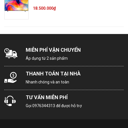
khiển tivi
18.500.000₫
SmartThings
bằng điện
thoại
Kết nối
Bàn
Có
MIỄN PHÍ VẬN CHUYỂN
phím,
chuột
Áp dụng từ 2 sản phẩm
THANH TOÁN TẠI NHÀ
Supreme UHD Dimming Quantum
HDR Quantum Dot hiển thị 100%
Nhanh chóng và an toàn
Công
dải màu Chuyển động mượt
nghệ
Motion Xcelerator Super Ultra
TƯ VẤN MIỄN PHÍ
hình ảnh
Wide Game View & Game Bar
Gọi
0976344313
để được hỗ trợ
Giảm độ trễ chơi game Auto Low
Latency Mode