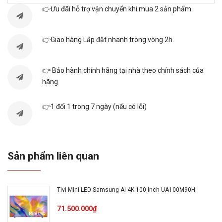
hình
👉Ưu đãi hỗ trợ vận chuyển khi mua 2 sản phẩm.
Xuất xứ
Việt Nam
👉Giao hàng Lắp đặt nhanh trong vòng 2h.
Năm ra
2024
mắt
👉 Bảo hành chính hãng tại nhà theo chính sách của
hãng.
Bluetooth
Có
👉1 đổi 1 trong 7 ngày (nếu có lỗi)
Kết nối
Cổng LAN, Wifi
internet
Sản phẩm liên quan
Cổng
3 cổng
HDMI
Tivi Mini LED Samsung AI 4K 100 inch UA100M90H
USB
2 cổng
71.500.000₫