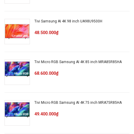
Cổng
xuất âm
Cổng Optical
thanh
Tivi Samsung AI 4K 98 inch UA98U9500H
48.500.000₫
Hệ điều
hành,
Tizen
giao diện
Tivi Micro RGB Samsung AI 4K 85 inch MRA85R85HA
Ứng dụng
YouTube, Trình duyệt web, Zing
68.600.000₫
có sẵn
TV, Zing Mp3, Netflix
Tích hợp
đầu thu
Tivi Micro RGB Samsung AI 4K 75 inch MRA75R85HA
DVB-T2
kỹ thuật
49.400.000₫
số
Kết nối