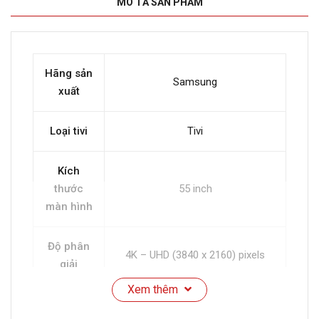
MÔ TẢ SẢN PHẨM
Hãng sản
Samsung
xuất
Loại tivi
Tivi
Kích
thước
55 inch
màn hình
Độ phân
4K – UHD (3840 x 2160) pixels
giải
Xem thêm
Loại màn
LED