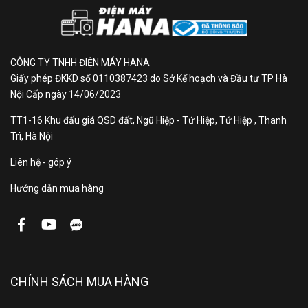
Bộ xử lý
Bộ xử lý Quantum 4K Lite
Tần số
60 Hz
CÔNG TY TNHH ĐIỆN MÁY HANA
quét thực
Giấy phép ĐKKD số 0110387423 do Sở Kế hoạch và Đầu tư TP Hà
Nội Cấp ngày 14/06/2023
Công
TT1-16 Khu đấu giá QSD đất, Ngũ Hiệp - Tứ Hiệp, Tứ Hiệp , Thanh
nghệ âm
OTS Q-Symphony Adaptive Sound
Trì, Hà Nội
thanh
Liên hệ - góp ý
Tổng
Hướng dẫn mua hàng
công
20W
suất loa
Số lượng
2
loa
CHÍNH SÁCH MUA HÀNG
Kích