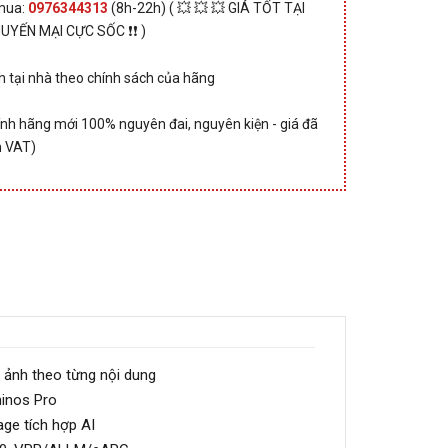
 mua:
0976344313
(8h-22h) ( 💥 💥 💥 GIÁ TỐT TẠI
HUYẾN MẠI CỰC SỐC ❗❗ )
 tại nhà theo chính sách của hãng
nh hãng mới 100% nguyên đai, nguyên kiện - giá đã
 VAT)
h ảnh theo từng nội dung
inos Pro
ge tích hợp AI