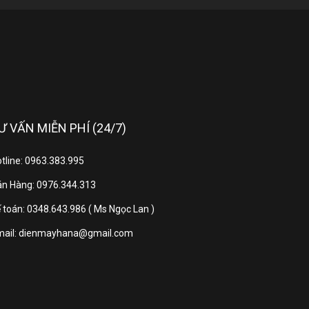
D (3840x2160px)
2026
31.2 kg
Ư VẤN MIỄN PHÍ (24/7)
32.3 kg
tline: 0963.383.995
n Hàng: 0976.344.313
 967 x 72 mm
 toán: 0348.643.986 ( Ms Ngọc Lan )
mail: dienmayhana@gmail.com
1030 x 349 mm