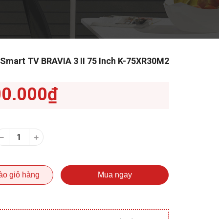
Smart TV BRAVIA 3 II 75 Inch K-75XR30M2
00.000₫
ào giỏ hàng
Mua ngay