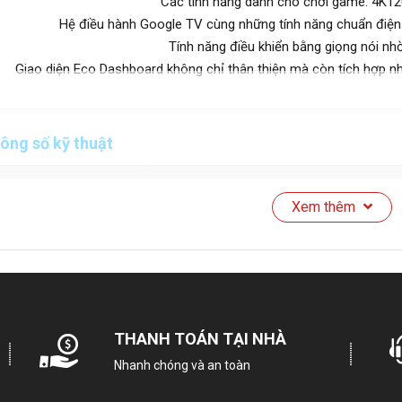
Các tính năng dành cho chơi game: 4K
Hệ điều hành Google TV cùng những tính năng chuẩn điệ
Tính năng điều khiển bằng giọng nói nh
Giao diện Eco Dashboard không chỉ thân thiện mà còn tích hợp nh
ông số kỹ thuật
Thương hiệu
Xem thêm
Mã sản phẩm
K-
Tổng quan
THANH TOÁN TẠI NHÀ
Kích thước màn hình:
Nhanh chóng và an toàn