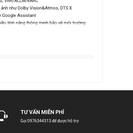
120, VRR/ALLM/eARC
n ảnh như Dolby Vision&Atmos, DTS:X
ờ Google Assistant
iều tính năng thông minh bảo vệ môi trường.
Sony
75XR30M2
TƯ VẤN MIỄN PHÍ
75 inch
Gọi
0976344313
để được hỗ trợ