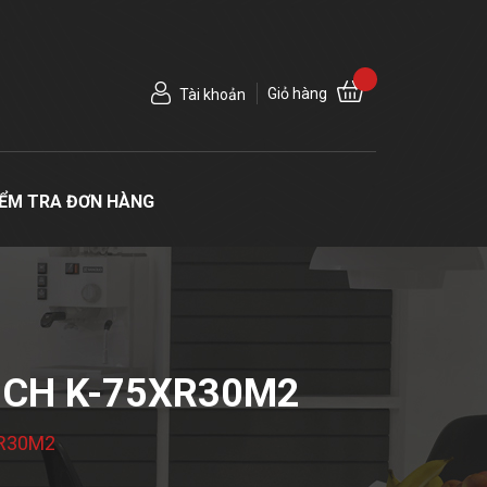
Giỏ hàng
Tài khoản
IỂM TRA ĐƠN HÀNG
INCH K-75XR30M2
XR30M2