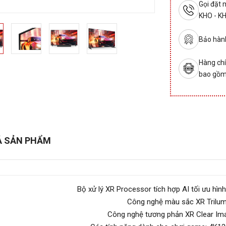
Gọi đặt
KHO - K
Bảo hành
Hàng chí
bao gồm
Ả SẢN PHẨM
Bộ xử lý XR Processor tích hợp AI tối ưu hìn
Công nghệ màu sắc XR Trilum
Công nghệ tương phản XR Clear Ima