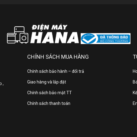
Độ phân giải:
4K UltraH
Năm ra mắt:
hối lượng không chân:
CHÍNH SÁCH MUA HÀNG
T
Khối lượng có chân:
Chính sách bảo hành – đổi trả
Ho
Giao hàng và lắp đặt
Bá
Kích thước không chân
1670 x
 ,
đế:
Chính sách bảo mật TT
Kế
Chính sách thanh toán
E
Kích thước có chân:
1670 x 
Kết nối