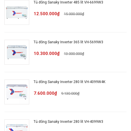
Tủ đông Sanaky Inverter 485 lít VH-6699W3
Thông tin sản phẩm
12.500.000₫
15.000.000₫
KIỂU DÁNG THON GỌN TINH
TẾ
Tủ đông Sanaky Inverter 365 lít VH-5699W3
Tủ đông dạng đứng
10.300.000₫
13.000.000₫
Tủ được thiết kế 1 ngăn đông dạng đứng với 1 cánh
mở, có kiểu dáng nhỏ gọn vô cùng tinh tế, lớp sơn
màu trắng sang trọng, giúp tủ có thể hài hòa với
Tủ đông Sanaky Inverter 280 lít VH-4099W4K
không gian người dùng một cách dễ dàng mà không
7.600.000₫
tốn nhiều diện tích.
9.130.000₫
Tủ VH-768K phù hợp cho các gia đình đặt trong nhà
để có thể bảo quản các loại thực phẩm như thịt, cá,
gà,…
Tủ đông Sanaky Inverter 280 lít VH-4099W3