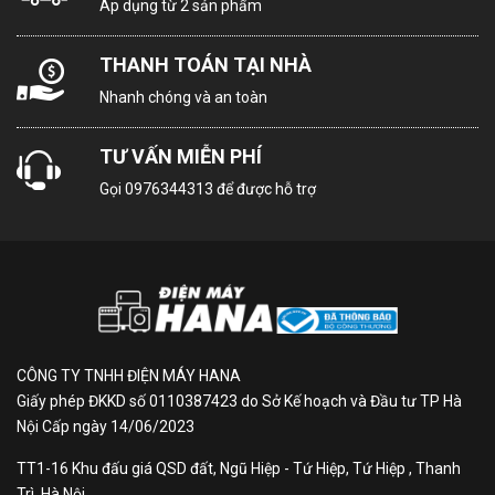
Áp dụng từ 2 sản phẩm
Dàn lạnh bằng đồng nguyên chất giúp cho tủ đông
dẫn nhiệt nhanh hơn, vận hành êm ái và tiết kiệm điện.
THANH TOÁN TẠI NHÀ
Nhanh chóng và an toàn
TƯ VẤN MIỄN PHÍ
Gọi
0976344313
để được hỗ trợ
CÔNG TY TNHH ĐIỆN MÁY HANA
Giấy phép ĐKKD số 0110387423 do Sở Kế hoạch và Đầu tư TP Hà
Nội Cấp ngày 14/06/2023
TT1-16 Khu đấu giá QSD đất, Ngũ Hiệp - Tứ Hiệp, Tứ Hiệp , Thanh
Trì, Hà Nội