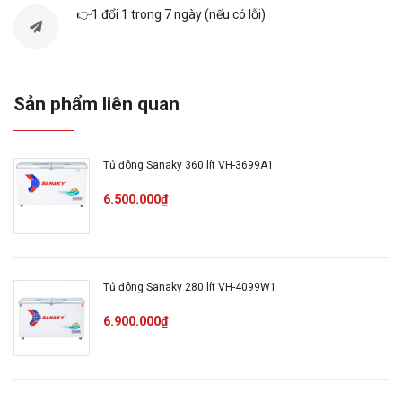
👉1 đổi 1 trong 7 ngày (nếu có lỗi)
Công suất:
520 (W)
Dung tích thực:
590 lít
Sản phẩm liên quan
685 x 800 x 2260
Kích thước:
(mm)
Tủ đông Sanaky 360 lít VH-3699A1
6.500.000₫
Trọng lượng:
120 (kg)
Môi chất lạnh:
R404a
Tủ đông Sanaky 280 lít VH-4099W1
Bánh xe:
4 bánh xe chịu lực
6.900.000₫
Thời gian bảo hành:
2 năm