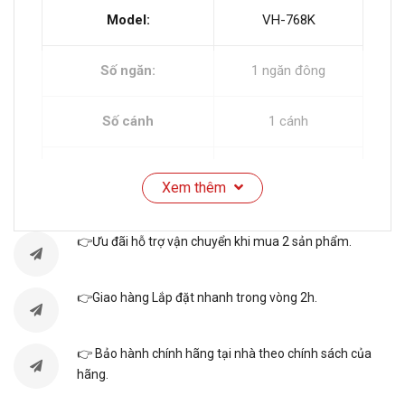
Model:
VH-768K
Số ngăn:
1 ngăn đông
Số cánh
1 cánh
Chất liệu dàn lạnh:
Đồng
Xem thêm
Chất liệu dàn nóng:
Đồng
👉Ưu đãi hỗ trợ vận chuyển khi mua 2 sản phẩm.
Công nghệ tiết kiệm
Thường
điện:
👉Giao hàng Lắp đặt nhanh trong vòng 2h.
Nhiệt độ ngăn đông:
-20°C ~ -17°C
👉 Bảo hành chính hãng tại nhà theo chính sách của
hãng.
Nguồn điện:
220V/50Hz