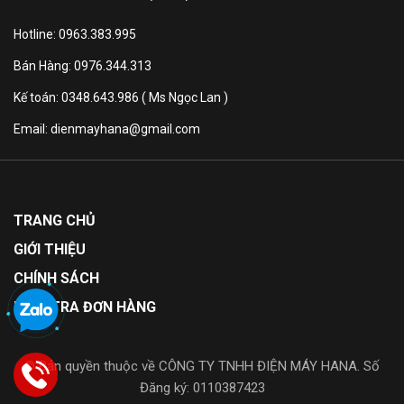
Hotline: 0963.383.995
Bán Hàng: 0976.344.313
NHIỆT ĐỘ ≤-18°C
Kế toán: 0348.643.986 ( Ms Ngọc Lan )
Đảm bảo thực phẩm được bảo quản trong điều
Email: dienmayhana@gmail.com
kiện lạnh sâu
Với nhiệt độ dưới ≤-18°C thực phẩm được bảo quản
trong điều kiện đông lạnh sâu, phù hợp với nhu cầu
TRANG CHỦ
bảo quản một số thực phẩm như thịt, cá, rau củ, …
trong thời gian dài.
GIỚI THIỆU
CHÍNH SÁCH
KIỂM TRA ĐƠN HÀNG
© Bản quyền thuộc về CÔNG TY TNHH ĐIỆN MÁY HANA. Số
Đăng ký: 0110387423