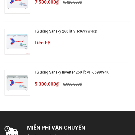
7.500.000₫
9.420.000₫
Tủ đông Sanaky 260 lít VH-3699W4KD
Liên hệ
Tủ đông Sanaky Inverter 260 lít VH-3699W4K
5.300.000₫
8.000.000₫
DÀN LẠNH BẰNG ĐỒNG
Truyền nhiệt nhanh – Tiết kiệm điện
MIỄN PHÍ VẬN CHUYỂN