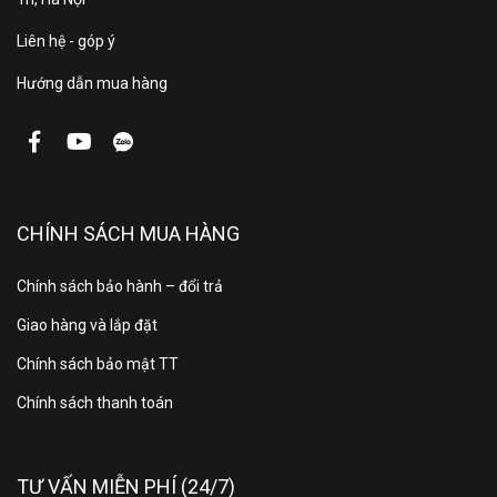
CÁNH KÍNH 3 LỚP
Liên hệ - góp ý
Kính của tủ là loại mặt kính 3 lớp hút chân không kết
hợp sử dụng công nghệ sấy kính điện trở âm giúp cho
Hướng dẫn mua hàng
mặt kính luôn được khô ráo, không đọng sương, phù
hợp cho việc quan sát thực phẩm trưng bày trong tủ.
CHÍNH SÁCH MUA HÀNG
Chính sách bảo hành – đổi trả
Giao hàng và lắp đặt
Chính sách bảo mật TT
Chính sách thanh toán
TƯ VẤN MIỄN PHÍ (24/7)