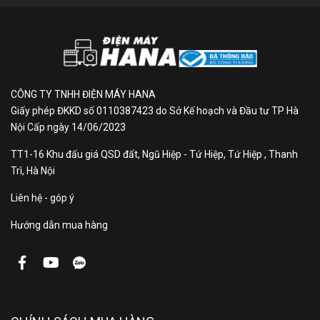
Giới thiệu: Tủ lạnh Hitachi Inverter 407 Lít
HRTN6443SAGMGVN
Thiết kế cao cấp, tinh tế
trong từng chi tiết
CÔNG TY TNHH ĐIỆN MÁY HANA
Giấy phép ĐKKD số 0110387423 do Sở Kế hoạch và Đầu tư TP Hà
Nội Cấp ngày 14/06/2023
Tủ lạnh Hitachi HRTN6443SAGMGVN sở hữu thiết kế
phẳng hiện đại, mang phong cách tối giản nhưng
TT1-16 Khu đấu giá QSD đất, Ngũ Hiệp - Tứ Hiệp, Tứ Hiệp , Thanh
không kém phần sang trọng. Cửa tủ được hoàn thiện
Trì, Hà Nội
bằng mặt kính màu xám thủy tinh thanh lịch, dễ dàng
Liên hệ - góp ý
kết hợp với nhiều phong cách nội thất bếp khác nhau.
Hướng dẫn mua hàng
Tay cầm mạ crom với họa tiết Pha Lê Tổ Ong không
chỉ chắc chắn, dễ thao tác mà còn tạo điểm nhấn
thẩm mỹ cao cấp. Ngoài ra, cơ chế đóng cửa êm ái ở
ngăn Selectable Zone và ngăn rau quả giúp việc sử