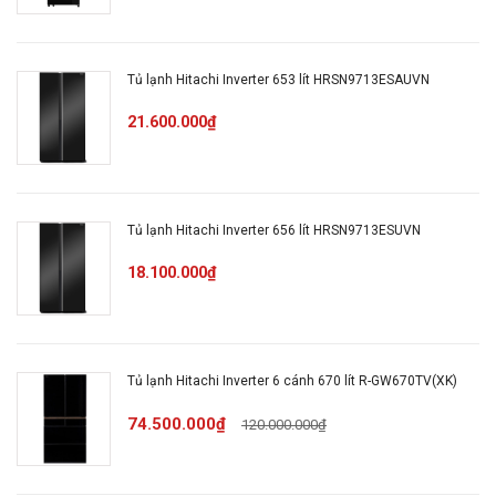
Ngăn chứa ở cửa tuỳ chỉnh
Tủ lạnh Hitachi Inverter 653 lít HRSN9713ESAUVN
Khay kính cường lực
21.600.000₫
Xám thủy tinh
Tủ lạnh Hitachi Inverter 656 lít HRSN9713ESUVN
Rộng (mm): 660
18.100.000₫
Cao (mm): 1800
Kích thước &
Trọng lượng
Sâu (mm): 720
Tủ lạnh Hitachi Inverter 6 cánh 670 lít R-GW670TV(XK)
74.500.000₫
120.000.000₫
Trọng lượng (kg): 72
Nguồn điện