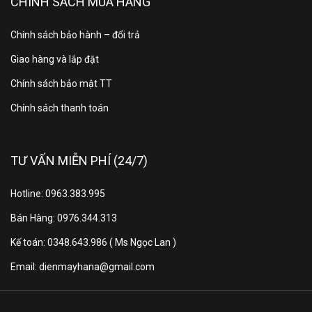
CHÍNH SÁCH MUA HÀNG
dụng hằng ngày nhẹ nhàng, hạn chế va đập và tăng độ
bền cho tủ.
Chính sách bảo hành – đổi trả
Dung tích 407 lít – Không
Giao hàng và lắp đặt
gian lưu trữ rộng rãi, khoa
Chính sách bảo mật TT
học
Chính sách thanh toán
Với dung tích sử dụng khoảng 407–409 lít, trong đó
ngăn mát chiếm phần lớn không gian, tủ lạnh Hitachi
TƯ VẤN MIỄN PHÍ (24/7)
HRTN6443SAGMGVN cho phép lưu trữ đa dạng thực
phẩm từ rau củ, trái cây đến đồ uống, thực phẩm tươi
Hotline: 0963.383.995
sống và đông lạnh. Cách bố trí ngăn kệ hợp lý giúp
Bán Hàng: 0976.344.313
người dùng dễ dàng sắp xếp, quan sát và lấy thực
Kế toán: 0348.643.986 ( Ms Ngọc Lan )
phẩm khi cần.
Email: dienmayhana@gmail.com
Cảm biến kép Dual Sense
kết hợp làm lạnh vòng cung