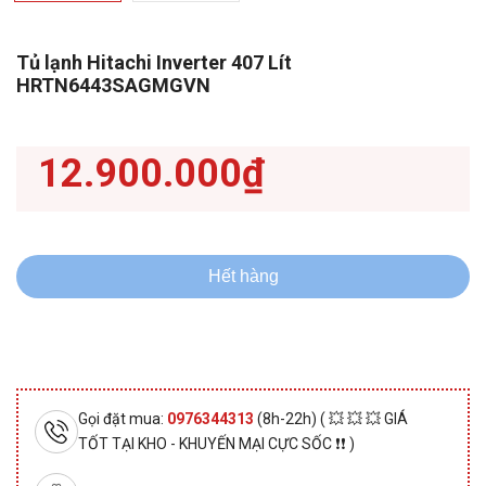
Tủ lạnh Hitachi Inverter 407 Lít
HRTN6443SAGMGVN
12.900.000₫
Hết hàng
Gọi đặt mua:
0976344313
(8h-22h) ( 💥 💥 💥 GIÁ
TỐT TẠI KHO - KHUYẾN MẠI CỰC SỐC ❗❗ )