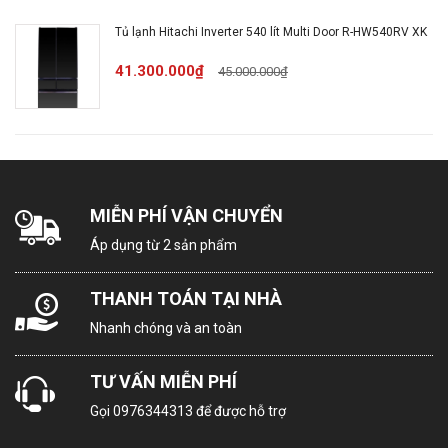
(Điện áp, tần
220-240V, 50Hz
Tủ lạnh Hitachi Inverter 540 lít Multi Door R-HW540RV XK
số)
41.300.000₫
45.000.000₫
Tiêu chuẩn Việt Nam:
TCVN7828:2016,
TCVN7829:2016
Nhãn năng
Điện năng tiêu thụ
MIỄN PHÍ VẬN CHUYỂN
lượng
(kWh/năm): 387
Áp dụng từ 2 sản phẩm
Cấp hiệu suất năng lượng: 5
THANH TOÁN TẠI NHÀ
sao
Nhanh chóng và an toàn
Xuất xứ
Thái Lan
TƯ VẤN MIỄN PHÍ
Gọi
0976344313
để được hỗ trợ
THÔNG TIN SẢN PHẨM