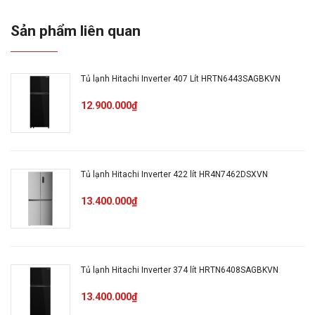
Hộp Tiện Ích Sức Khỏe
Sản phẩm liên quan
Dung tích thực (L): 407
Tủ lạnh Hitachi Inverter 407 Lít HRTN6443SAGBKVN
Ngăn đông (L): 94
12.900.000₫
Ngăn mát (L): 313
Máy nén Inverter
Tủ lạnh Hitachi Inverter 422 lít HR4N7462DSXVN
13.400.000₫
Kiểm soát nhiệt độ điện tử
Thông số
Chuông báo mở cửa
Tủ lạnh Hitachi Inverter 374 lít HRTN6408SAGBKVN
Đèn LED ngăn đông và ngăn
13.400.000₫
lạnh