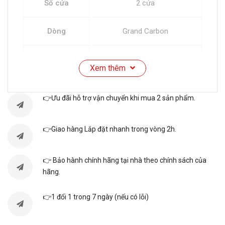
Số cửa
2 cửa
Dòng
Grand Carbon
Làm Lạnh Vòng Cung Dual
Xem thêm
Sense
👉Ưu đãi hỗ trợ vận chuyển khi mua 2 sản phẩm.
Ngăn trữ đa năng Selectable
Zone
👉Giao hàng Lắp đặt nhanh trong vòng 2h.
Bộ lọc Tripple Power
Chức năng
👉 Bảo hành chính hãng tại nhà theo chính sách của
Làm Đá Tự Động
hãng.
Ngăn Kháng Khuẩn Triple
👉1 đổi 1 trong 7 ngày (nếu có lỗi)
Ease Zone