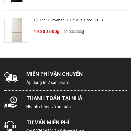
Thiết kế mặt gương sang
Tủ lạnh LG Inverter 510 lít Multi Door F51EG
trọng
19.300.000₫
22.000.000₫
Tủ lạnh 2 cánh LG T26BG có thiết kế mặt gương sáng
bóng, tạo sự hiện đại và thanh lịch cho không gian
bếp. Chất liệu kim loại phủ sơn bóng giả gương không
chỉ làm nổi bật vẻ đẹp mà còn dễ dàng vệ sinh.
MIỄN PHÍ VẬN CHUYỂN
Áp dụng từ 2 sản phẩm
THANH TOÁN TẠI NHÀ
Nhanh chóng và an toàn
TƯ VẤN MIỄN PHÍ