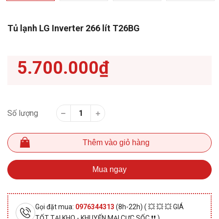
Tủ lạnh LG Inverter 266 lít T26BG
5.700.000₫
Số lượng
Thêm vào giỏ hàng
Mua ngay
Gọi đặt mua:
0976344313
(8h-22h) ( 💥 💥 💥 GIÁ
TỐT TẠI KHO - KHUYẾN MẠI CỰC SỐC ❗❗ )