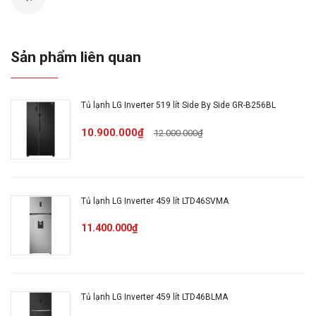
Dung tích tổng: 287 lít
Dung tích sử dụng: 266 lít
Dung tích ngăn mát: 208 lít
Sản phẩm liên quan
Dung tích ngăn đá: 58 lít
Mức tiêu thụ điện năng
Tủ lạnh LG Inverter 519 lít Side By Side GR-B256BL
Công suất: 80W
10.900.000₫
12.000.000₫
Điện năng tiêu thụ: 355 kWh/năm
Công nghệ Inverter: Có
Tiết kiệm điện: Smart Inverter
Nhãn năng lượng: 5 sao
Tủ lạnh LG Inverter 459 lít LTD46SVMA
Công nghệ làm lạnh & Bảo quản
11.400.000₫
Kháng khuẩn, khử mùi: Bộ lọc khử mùi than hoạt
tính
Công nghệ làm lạnh: Luồng khí lạnh đa chiều Multi
Tủ lạnh LG Inverter 459 lít LTD46BLMA
Air Flow, LINEARCooling