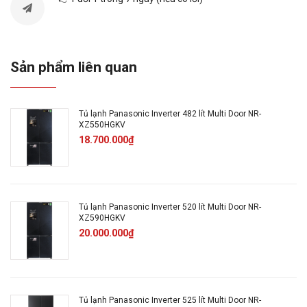
Dung
tích
580 lít
tổng:
Sản phẩm liên quan
Dung
tích sử
550 lít - 4 - 5 người
dụng:
Tủ lạnh Panasonic Inverter 482 lít Multi Door NR-
XZ550HGKV
18.700.000₫
Dung
tích
156 lít
ngăn đá:
Tủ lạnh Panasonic Inverter 520 lít Multi Door NR-
XZ590HGKV
Dung
20.000.000₫
tích
394 lít
ngăn
lạnh:
Tủ lạnh Panasonic Inverter 525 lít Multi Door NR-