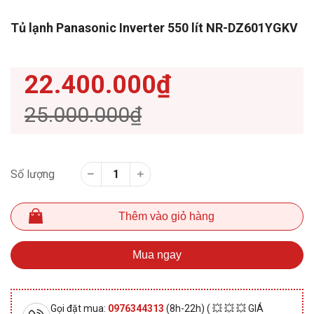
Tủ lạnh Panasonic Inverter 550 lít NR-DZ601YGKV
22.400.000₫
25.000.000₫
Số lượng
Thêm vào giỏ hàng
Mua ngay
Gọi đặt mua:
0976344313
(8h-22h) ( 💥 💥 💥 GIÁ