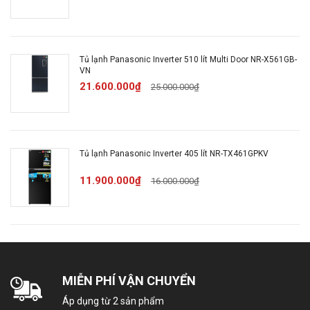
Công
Khử mùi, diệt khuẩn 99.99% Nanoe-
nghệ
X giảm lưu lượng thuốc trừ sâu,
kháng
Loại bỏ vi khuẩn nhờ công nghệ Ag
khuẩn,
Tủ lạnh Panasonic Inverter 510 lít Multi Door NR-X561GB-
Clean với tinh thể bạc Ag+
khử mùi:
VN
21.600.000₫
25.000.000₫
Ngăn cấp đông mềm thế hệ mới
Công
Prime Fresh+
nghệ
Ngăn rau củ kép giúp kiểm soát
bảo
Tủ lạnh Panasonic Inverter 405 lít NR-TX461GPKV
độ ẩm thực phẩm, tươi ngon
quản
Ngăn trữ đông tinh thể bạc Ag
11.900.000₫
16.000.000₫
thực
Hygience Zone
phẩm:
Làm đá tự động
Bảng điều khiển bên ngoài
MIỄN PHÍ VẬN CHUYỂN
Inverter tiết kiệm năng lượng
Làm đông nhanh
Áp dụng từ 2 sản phẩm
Tiện