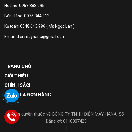
Hotline: 0963.383.995
Bảo
Bán Hàng: 0976.344.313
hành
12 năm
Kế toán: 0348.643.986 ( Ms Ngọc Lan )
máy
nén:
Email: dienmayhana@gmail.com
Thông tin sản phẩm
TRANG CHỦ
GIỚI THIỆU
CHÍNH SÁCH
KIỂM TRA ĐƠN HÀNG
© Bản quyền thuộc về CÔNG TY TNHH ĐIỆN MÁY HANA. Số
Đăng ký: 0110387423
|