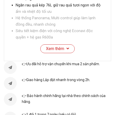
Ngăn rau quả kép 76L giữ rau quả tươi ngon với độ
ẩm và nhiệt độ tối ưu
Hệ thống Panorama, Multi control giúp làm lạnh
đồng đều, nhanh chóng
Siêu tiết kiệm điện với công nghệ Econavi độc
quyền + hệ gas R600a
Tủ lạnh làm đông siêu tốc, làm đá và vệ sinh khay
Xem thêm
đá tự động
Tủ lạnh Panasonic có dung tích 550L thích hợp cho
gia đình trên 5 người
👉Ưu đãi hỗ trợ vận chuyển khi mua 2 sản phẩm.
👉Giao hàng Lắp đặt nhanh trong vòng 2h.
Thông số kỹ thuật
👉 Bảo hành chính hãng tại nhà theo chính sách của
hãng.
Kiểu tủ:
Multi Door - 4 cánh
👉1 đổi 1 trong 7 ngày (nếu có lỗi)