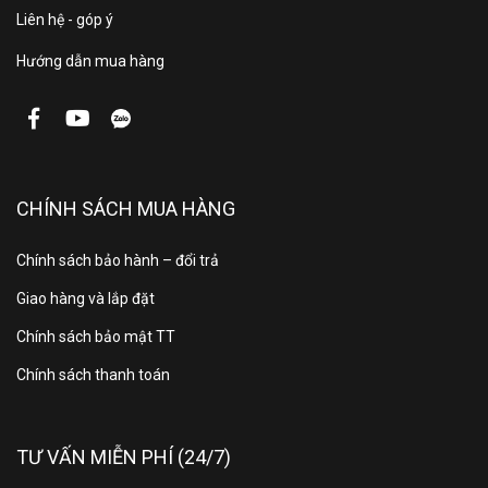
Ống dẫn gas bằng Đồng + Thép mạ
dẫn gas,
Liên hệ - góp ý
kẽm. Chất liệu dàn lạnh bằng Nhôm
dàn
Hướng dẫn mua hàng
lạnh:
Kích
Cao 184.7 cm - Rộng 79.1 cm -
thước tủ
Sâu 78 cm - Nặng 100 kg
lạnh:
CHÍNH SÁCH MUA HÀNG
Năm ra
Chính sách bảo hành – đổi trả
2021
mắt:
Giao hàng và lắp đặt
Chính sách bảo mật TT
Sản
Việt Nam
xuất tại:
Chính sách thanh toán
Bảo
hành tủ
2 năm
TƯ VẤN MIỄN PHÍ (24/7)
lạnh: