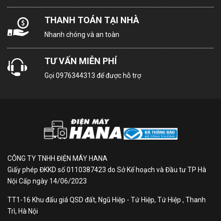
Mặt gương sang trọng, dễ vệ
ích:
sinh
THANH TOÁN TẠI NHÀ
Ngăn đông mềm trữ thịt cá
Nhanh chóng và an toàn
không cần rã đông
TƯ VẤN MIỄN PHÍ
Chất
Gọi
0976344313
để được hỗ trợ
liệu cửa
Mặt kính
tủ lạnh:
Chất
liệu
khay
Kính chịu lực
CÔNG TY TNHH ĐIỆN MÁY HANA
ngăn
Giấy phép ĐKKD số 0110387423 do Sở Kế hoạch và Đầu tư TP Hà
lạnh:
Nội Cấp ngày 14/06/2023
TT1-16 Khu đấu giá QSD đất, Ngũ Hiệp - Tứ Hiệp, Tứ Hiệp , Thanh
Chất
Trì, Hà Nội
liệu ống