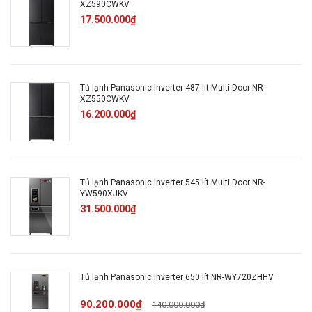
Công
XZ590CWKV
17.500.000₫
suất
tiêu thụ
~ 1.24 kW/ngày
công bố
theo
Tủ lạnh Panasonic Inverter 487 lít Multi Door NR-
TCVN:
XZ550CWKV
16.200.000₫
Công
Cảm biến thông minh Econavi
nghệ
Inverter
tiết kiệm
Multi Control
điện:
Tủ lạnh Panasonic Inverter 545 lít Multi Door NR-
YW590XJKV
31.500.000₫
Công
nghệ
Làm lạnh vòng cung Panorama
làm
lạnh:
Tủ lạnh Panasonic Inverter 650 lít NR-WY720ZHHV
90.200.000₫
140.000.000₫