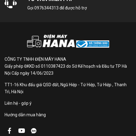
và hiện đại
Gọi
0976344313
để được hỗ trợ
Tủ lạnh Samsung side by side
đặc biệt còn được
tích hợp tính năng làm đá tự động vô cùng tiện lợi và
hiện đại, bạn chỉ cần cho nước vào khay và đá sẽ tự
động được làm, sau đó chuyển vào hộp chứa, bạn chỉ
cần lấy ra và sử dụng.
Tủ lạnh Samsung lấy nước
CÔNG TY TNHH ĐIỆN MÁY HANA
Giấy phép ĐKKD số 0110387423 do Sở Kế hoạch và Đầu tư TP Hà
ngoài - Hộc lấy nước bên
Nội Cấp ngày 14/06/2023
ngoài tiện dụng giúp tránh
TT1-16 Khu đấu giá QSD đất, Ngũ Hiệp - Tứ Hiệp, Tứ Hiệp , Thanh
mất nhiệt tủ lạnh
Trì, Hà Nội
Liên hệ - góp ý
Thiết kế hộc
lấy nước bên ngoài
sẽ giúp bạn có ngay
một ly nước mát lạnh tinh khiết mang lại cảm giác tiện
Hướng dẫn mua hàng
nghi thoải mái cho bạn khi sử dụng.
Tủ lạnh side by side - Công