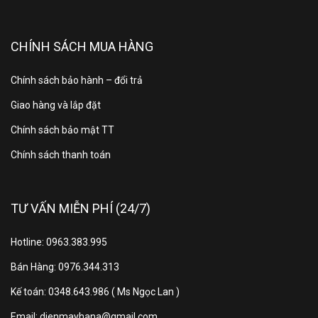
nghệ làm lạnh vòm mang hơi
CHÍNH SÁCH MUA HÀNG
lạnh phân bố đồng đều đến
mọi vị trí trong tủ
Chính sách bảo hành – đổi trả
Giao hàng và lắp đặt
Nhờ công nghệ làm lạnh dạng vòm,
tủ lạnh Samsung
inverter
này sẽ mang hơi lạnh phân bố đều khắp mọi
Chính sách bảo mật TT
vị trí, giúp cho thực phẩm nhận được đầy đủ hơi lạnh
Chính sách thanh toán
thích hợp, tươi ngon lâu trong suốt thời gian bảo quản.
Tủ lạnh Samsung 2 cửa - Bộ
TƯ VẤN MIỄN PHÍ (24/7)
lọc than hoạt tính khử mùi
Hotline: 0963.383.995
hiệu quả, trả lại không gian
Bán Hàng: 0976.344.313
trong lành cho thực phẩm
Kế toán: 0348.643.986 ( Ms Ngọc Lan )
Được trang bị bộ lọc than hoạt tính,
tủ lạnh Samsung
Email: dienmayhana@gmail.com