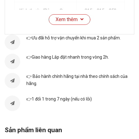
Kích thước (Rộng x Cao x
315 x 315 x 250
Dài )
(mm)
Xem thêm
Thanh đốt
Thép không rỉ
👉Ưu đãi hỗ trợ vận chuyển khi mua 2 sản phẩm.
Bình chứa
Bình chứa đơn
👉Giao hàng Lắp đặt nhanh trong vòng 2h.
Ruột bình
Tráng men Titan
👉 Bảo hành chính hãng tại nhà theo chính sách của
hãng.
Chống giật ELCB
Có
👉1 đổi 1 trong 7 ngày (nếu có lỗi)
Công nghệ
Flexomix
Công suất
1500W / 220V
Sản phẩm liên quan