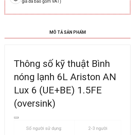
giá đã bao gồm VAT)
MÔ TẢ SẢN PHẨM
Thông số kỹ thuật Bình
nóng lạnh 6L Ariston AN
Lux 6 (UE+BE) 1.5FE
(oversink)
Số người sử dụng:
2-3 người