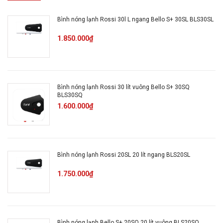
Điện áp
220V
Bình nóng lạnh Rossi 30l L ngang Bello S+ 30SL BLS30SL
Thời gian gia nhiệt
13 phút
1.850.000₫
Nhiệt độ làm việc tối đa
75 độ C
Áp suất làm việc tối đa
8bar
Bình nóng lạnh Rossi 30 lít vuông Bello S+ 30SQ
BLS30SQ
1.600.000₫
Chỉ số bảo vệ chống xâm
IPX4
nhập
Khối lượng tịnh
6kg
Bình nóng lạnh Rossi 20SL 20 lít ngang BLS20SL
1.750.000₫
Tổng khối lượng
7.1kg
Nút chỉnh nhiệt độ
Có
Bình nóng lạnh Bello S+ 20SQ 20 lít vuông BLS20SQ