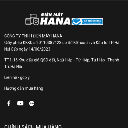
CÔNG TY TNHH ĐIỆN MÁY HANA
Giấy phép ĐKKD số 0110387423 do Sở Kế hoạch và Đầu tư TP Hà
Nội Cấp ngày 14/06/2023
Lưu ý:
Hình ảnh sản phẩm chỉ có tính chất minh họa,
chi tiết sản phẩm, màu sắc, thiết kế và thông số kỹ
TT1-16 Khu đấu giá QSD đất, Ngũ Hiệp - Tứ Hiệp, Tứ Hiệp , Thanh
thuật có thể thay đổi tùy theo sản phẩm thực tế mà
Trì, Hà Nội
không cần thông báo trước.
Liên hệ - góp ý
Hướng dẫn mua hàng
CHÍNH SÁCH MUA HÀNG