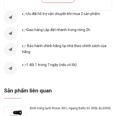
Nhiệt độ tối đa80 độ C
👉Ưu đãi hỗ trợ vận chuyển khi mua 2 sản phẩm.
Thông số kích thước/Lắp đặt
Kích thước38.4cm x 75.7cm x 33.4cm
👉Giao hàng Lắp đặt nhanh trong vòng 2h.
Trọng lượng sản phẩm15kg
Xuất xứ & Bảo hành
👉 Bảo hành chính hãng tại nhà theo chính sách của
hãng.
Xuất xứ thương hiệu : Italy
Sản xuất tại : Việt Nam
👉1 đổi 1 trong 7 ngày (nếu có lỗi)
Bảo hành : 7 năm
Ưu điểm nổi bật của bình
nóng lạnh Ariston SLIM3
Sản phẩm liên quan
30 R VN
Bình nóng lạnh Rossi 30l L ngang Bello S+ 30SL BLS30SL
Về thiết kế