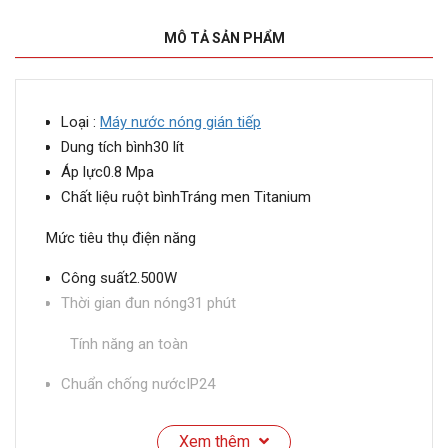
MÔ TẢ SẢN PHẨM
Loại :
Máy nước nóng gián tiếp
Dung tích bình30 lít
Áp lực0.8 Mpa
Chất liệu ruột bìnhTráng men Titanium
Mức tiêu thụ điện năng
Công suất2.500W
Thời gian đun nóng31 phút
Tính năng an toàn
Chuẩn chống nướcIP24
Tiện ích
Xem thêm