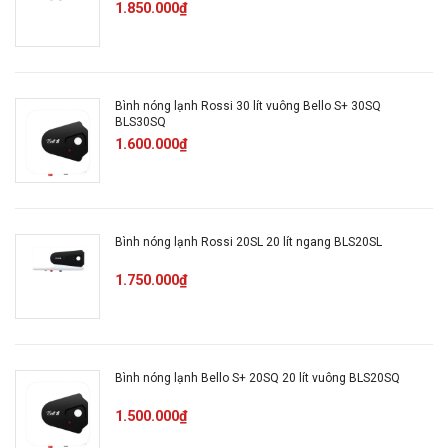
1.850.000₫
Ariston SLIM3 30 R VN
có kiểu dáng hiện đại, sang
trọng kết hợp với gam màu trắng xám trang nhã sẽ
phù hợp với mọi không gian phòng tắm khác
Bình nóng lạnh Rossi 30 lít vuông Bello S+ 30SQ
nhau. Bình sử dụng núm vặn xoay dễ dàng điều chỉnh
BLS30SQ
nhiệt độ.
1.600.000₫
Bình nóng lạnh Rossi 20SL 20 lít ngang BLS20SL
1.750.000₫
Bình nóng lạnh Bello S+ 20SQ 20 lít vuông BLS20SQ
1.500.000₫