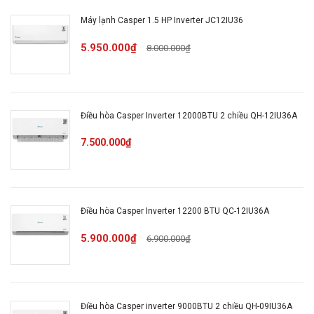
Máy lạnh Casper 1.5 HP Inverter JC12IU36
Chất liệu dàn tản
Ống dẫn gas bằng Đồng -
nhiệt
5.950.000₫
Lá tản nhiệt bằng Nhôm
8.000.000₫
Chiều dài lắp đặt
25 m
ống đồng tối đa
Điều hòa Casper Inverter 12000BTU 2 chiều QH-12IU36A
7.500.000₫
Cảm biến nhiệt Follow me
Tiện ích
Tự chuẩn đoán lỗi
Kích thước dàn
805 x 330 x 554 mm
Điều hòa Casper Inverter 12200 BTU QC-12IU36A
nóng
5.900.000₫
6.900.000₫
Kích thước dàn
830 x 830 x 205 mm
lạnh
Điều hòa Casper inverter 9000BTU 2 chiều QH-09IU36A