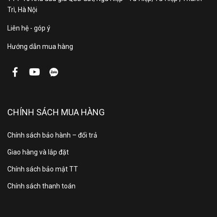
Trì, Hà Nội
nhanh chóng
Liên hệ - góp ý
CIC 19MMC có thiết kế luồng gió 360 độ cùng với khả
năng đảo cánh tự động, giúp không khí mát lạnh lan
Hướng dẫn mua hàng
tỏa đều khắp phòng. Chỉ trong vòng 10 phút sau khi
bật,
điều hòa
có thể tạo cảm giác mát mẻ, dễ chịu
cho người dùng nhờ tính năng này.
CHÍNH SÁCH MUA HÀNG
Chính sách bảo hành – đổi trả
Giao hàng và lắp đặt
Chính sách bảo mật TT
Chính sách thanh toán