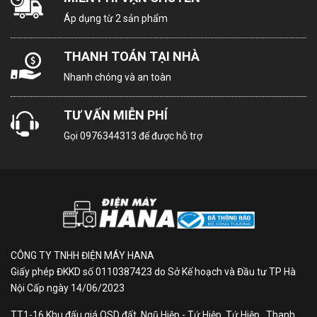
hàng, mang lại vẻ sang trọng và tinh tế cho mọi không
Áp dụng từ 2 sản phẩm
gian lắp đặt.
THANH TOÁN TẠI NHÀ
Nhanh chóng và an toàn
TƯ VẤN MIỄN PHÍ
Gọi
0976344313
để được hỗ trợ
CÔNG TY TNHH ĐIỆN MÁY HANA
Giấy phép ĐKKD số 0110387423 do Sở Kế hoạch và Đầu tư TP Hà
Nội Cấp ngày 14/06/2023
Luồng gió 360 độ làm mát
TT1-16 Khu đấu giá QSD đất, Ngũ Hiệp - Tứ Hiệp, Tứ Hiệp , Thanh