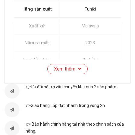
Hãng sản xuất
Funiki
Xuất xứ
Malaysia
Năm ra mắt
2023
Loại điều hòa
1 chiều
Xem thêm
Kiểu máy
Âm trần
👉Ưu đãi hỗ trợ vận chuyển khi mua 2 sản phẩm.
Diện tích sử
20-30 m2
dụng
👉Giao hàng Lắp đặt nhanh trong vòng 2h.
Công suất
19000 Btu
👉 Bảo hành chính hãng tại nhà theo chính sách của
hãng.
Nguồn điện
1 pha, 220-240V