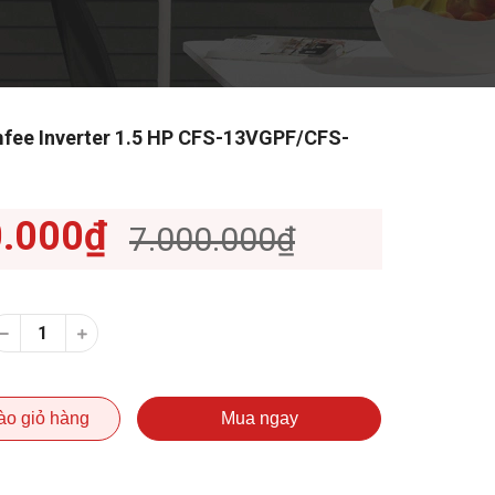
fee Inverter 1.5 HP CFS-13VGPF/CFS-
0.000₫
7.000.000₫
ào giỏ hàng
Mua ngay