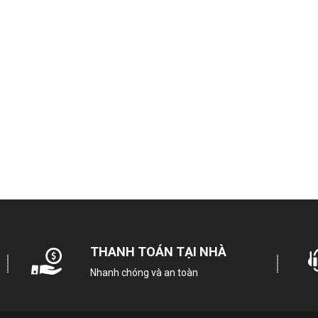
LOẠI MÁY & CÔNG SUẤT
Loại máy
Công nghệ
In
Công suất làm lạnh
Phạm vi làm lạnh hiệu quả
Từ 
Loại gas sử dụng
THANH TOÁN TẠI NHÀ
MỨC ĐIỆN NĂNG & TIẾT KIỆM
Nhanh chóng và an toàn
Tiêu thụ điện