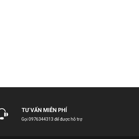
1 chiều – Chỉ làm lạnh
verter, Eco+, Gear Control
1.5 HP – 12.000 BTU
15 – 20 m² (40 đến 60 m³)
R-32
TƯ VẤN MIỄN PHÍ
Gọi
0976344313
để được hỗ trợ
1.25 kW/h