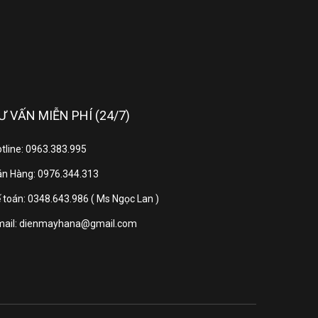
 – Hiệu suất năng lượng 5.20
3 năm
Ư VẤN MIỄN PHÍ (24/7)
5 năm
tline: 0963.383.995
n Hàng: 0976.344.313
 toán: 0348.643.986 ( Ms Ngọc Lan )
mail: dienmayhana@gmail.com
m phủ lớp chống ăn mòn Golden Coating
31 dB