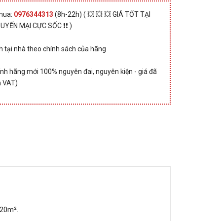
 mua:
0976344313
(8h-22h) ( 💥 💥 💥 GIÁ TỐT TẠI
HUYẾN MẠI CỰC SỐC ❗❗ )
 tại nhà theo chính sách của hãng
nh hãng mới 100% nguyên đai, nguyên kiện - giá đã
 VAT)
 20m².