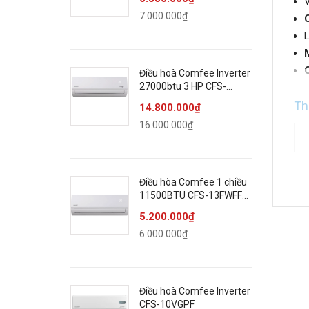
V
7.000.000₫
L
M
Điều hoà Comfee Inverter
27000btu 3 HP CFS-
28VAFF-V
Th
14.800.000₫
16.000.000₫
Điều hòa Comfee 1 chiều
11500BTU CFS-13FWFF-
V
5.200.000₫
6.000.000₫
Điều hoà Comfee Inverter
CFS-10VGPF