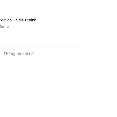
heo dõi và điều chỉnh.
Home
.
Thông tin chi tiết
Comfee
2025
Thái Lan