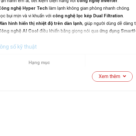
ận hành êm ái, tiết kiệm điện năng với
công nghệ Inverter
.
Công nghệ Hyper Tech
làm lạnh không gian phòng nhanh chóng.
ọc bụi mịn và vi khuẩn với
công nghệ lọc kép Dual Filtration
.
àn hình hiển thị nhiệt độ trên dàn lạnh
,
giúp người dùng dễ dàng t
Công nghệ AI Cool
điều khiển bằng giọng nói qua
ứng dụng Smart
ông số kỹ thuật
Hạng mục
Xem thêm
THƯƠNG HIỆU & XUẤT XỨ
Hãng sản xuất
Dòng sản phẩm
Sản xuất tại