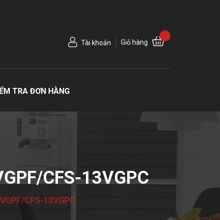
Giỏ hàng
Tài khoản
IỂM TRA ĐƠN HÀNG
3VGPF/CFS-13VGPC
-13VGPF/CFS-13VGPC