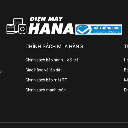
Nhãn năng lượng
5 sao
BẢO HÀNH
Cục lạnh / cục nóng
CHÍNH SÁCH MUA HÀNG
T
Máy nén
Chính sách bảo hành – đổi trả
Ho
Giao hàng và lắp đặt
Bá
 ,
DÀN TẢN NHIỆT & VẬT LIỆU
Chính sách bảo mật TT
Kế
Chính sách thanh toán
E
Dàn tản nhiệt
Ống đồng – Lá nhô
ĐỘ ỒN
Dàn lạnh