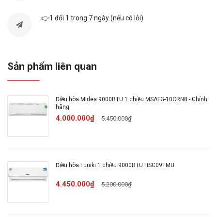
👉1 đổi 1 trong 7 ngày (nếu có lỗi)
Tính năng
Tiện ích:
Có sưởi ấm (điều hòa 2 chiều), Chế độ
Sản phẩm liên quan
chỉ sử dụng quạt, không làm lạnh, Làm lạnh
nhanh tức thì, Chức năng hút ẩm, Hẹn giờ bật tắt
máy, Hoạt động siêu êm, Thổi gió dễ chịu (cho
Điều hòa Midea 9000BTU 1 chiều MSAFG-10CRN8 - Chính
hãng
trẻ em, người già)
4.000.000₫
5.450.000₫
Chế độ tiết kiệm điện:
Có Econo
Kháng khuẩn khử mùi:
Tấm vi lọc bụi
Điều hòa Funiki 1 chiều 9000BTU HSC09TMU
4.450.000₫
5.200.000₫
Chế độ làm lạnh nhanh:
Có Powerful
Chế độ gió:
Điều khiển lên xuống tự động, trái