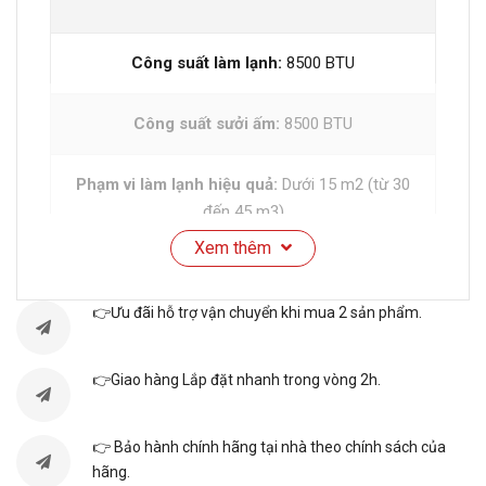
Công suất làm lạnh:
8500 BTU
Công suất sưởi ấm:
8500 BTU
Phạm vi làm lạnh hiệu quả:
Dưới 15 m2 (từ 30
đến 45 m3)
Xem thêm
Công nghệ Inverter:
Điều hòa Inverter
👉Ưu đãi hỗ trợ vận chuyển khi mua 2 sản phẩm.
Loại máy:
Điều hoà 2 chiều (có sưởi ấm)
👉Giao hàng Lắp đặt nhanh trong vòng 2h.
Công suất tiêu thụ điện tối đa:
0.6 kW/h
👉 Bảo hành chính hãng tại nhà theo chính sách của
Nhãn năng lượng tiết kiệm điện:
5 sao (Hiệu
hãng.
suất năng lượng 6.05)