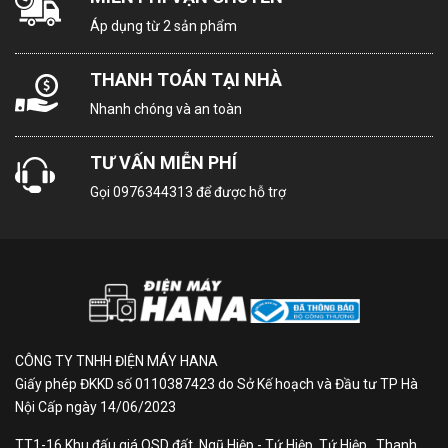
Điều hòa 2 chiều vừa có thể làm mát, vừa có thể sưởi
Áp dụng từ 2 sản phẩm
ấm, là sự lựa chọn hoàn hảo cho những khu vực như
miền Bắc nước ta.
THANH TOÁN TẠI NHÀ
Nhanh chóng và an toàn
Đi cùng công suất hoạt động 8500 BTU, điều hòa có
thể hoạt động tốt nhất khi lắp đặt ở phòng có diện
TƯ VẤN MIỄN PHÍ
tích dưới 15 m2.
Gọi
0976344313
để được hỗ trợ
Công nghệ Inverter vận hành
bền bỉ, ổn định với thời gian
Sử dụng công nghệ Inverter trong vận hành, chiếc
điều hòa Daikin này mang lại khả năng vận hành vô
cùng bền bỉ, hoạt động nhanh chóng, ổn định nhưng
CÔNG TY TNHH ĐIỆN MÁY HANA
vẫn tiết kiệm đáng kể năng lượng, được Bộ Công
Giấy phép ĐKKD số 0110387423 do Sở Kế hoạch và Đầu tư TP Hà
Thương đánh giá 5 sao (Hiệu suất năng lượng 6.05)
Nội Cấp ngày 14/06/2023
tiết kiệm điện năng.
TT1-16 Khu đấu giá QSD đất, Ngũ Hiệp - Tứ Hiệp, Tứ Hiệp , Thanh