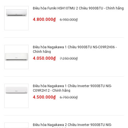
phải tùy chỉnh tay
Điều hòa Funiki HSH10TMU 2 Chiều 9000BTU - Chính hãng
4.800.000₫
6.950.000₫
Thông tin chung
Thông tin cục lạnh:
Dài 77 cm - Cao 28.3 cm -
Điều hòa Nagakawa 1 Chiều 9000BTU NS-C09R2H06 -
Dày 22.6 cm - Nặng 8 kg
Chính hãng
4.050.000₫
7.250.000₫
Thông tin cục nóng:
Dài 65.8 cm - Cao 55 cm -
Dày 27.5 cm
Điều hòa Nagakawa 1 Chiều Inverter 9000BTU NIS-
Chất liệu dàn tản nhiệt:
Ống dẫn gas bằng Đồng
C09R2H12 - Chính hãng
- Lá tản nhiệt bằng Nhôm
4.500.000₫
6.750.000₫
Loại Gas sử dụng:
R-32
Điều hòa Nagakawa 2 Chiều Inverter 9000BTU NIS-