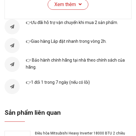
Xem thêm
Công suất sưởi
Không có sưởi ấm
ấm:
👉Ưu đãi hỗ trợ vận chuyển khi mua 2 sản phẩm.
Phạm vi hiệu quả
Từ 15m² đến 20m²
👉Giao hàng Lắp đặt nhanh trong vòng 2h.
Dòng sản phẩm:
2025
👉 Bảo hành chính hãng tại nhà theo chính sách của
hãng.
Xuất xứ:
Thái Lan
👉1 đổi 1 trong 7 ngày (nếu có lỗi)
Thời gian bảo
2 năm toàn máy, 5 năm
hành:
máy nén
Sản phẩm liên quan
Độ ồn trung bình:
43/32/28/24 dB
Loại Gas:
R32
Điều hòa Mitsubishi Heavy Inverter 18000 BTU 2 chiều