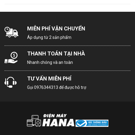
Dài 78.3 cm - Cao
Kích thước - Khối
MIỄN PHÍ VẬN CHUYỂN
26.7 cm - Dày 21 cm -
lượng dàn lạnh:
Nặng 8 kg
Áp dụng từ 2 sản phẩm
THANH TOÁN TẠI NHÀ
Dài 64.5 cm - Cao 54 cm -
Kích thước - Khối
Nhanh chóng và an toàn
Dày 27.5 cm - Nặng
lượng dàn nóng:
23.5 kg
TƯ VẤN MIỄN PHÍ
Gọi
0976344313
để được hỗ trợ
Chiều dài lắp đặt
Tối đa 15m
ống đồng:
Chiều cao lắp đặt
tối đa giữa cục
Tối đa 10m
nóng-lạnh: