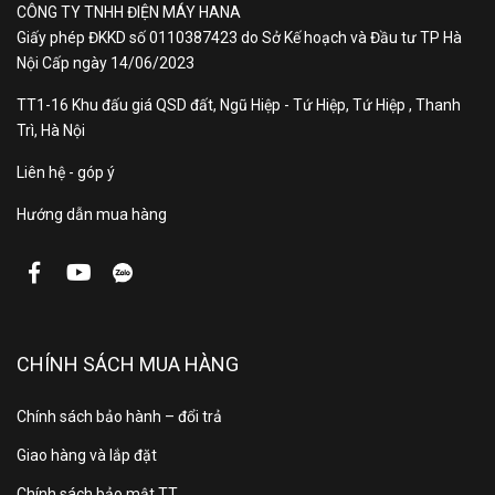
CÔNG TY TNHH ĐIỆN MÁY HANA
Giấy phép ĐKKD số 0110387423 do Sở Kế hoạch và Đầu tư TP Hà
Kích thước ống
Φ 6.35/9.52
Nội Cấp ngày 14/06/2023
đồng:
TT1-16 Khu đấu giá QSD đất, Ngũ Hiệp - Tứ Hiệp, Tứ Hiệp , Thanh
Trì, Hà Nội
Liên hệ - góp ý
MÔ TẢ SẢN PHẨM
Hướng dẫn mua hàng
Điều hòa Mitsubishi Heavy SRK/SRC13YZP-W5 là sản
phẩm mới ra mắt từ tháng 1/2025, mang đến cho
người tiêu dùng trải nghiệm nhiều tính năng công nghệ
hữu ích với chất lượng hàng đầu Nhật Bản.
Thiết kế sang trọng, tinh tế
CHÍNH SÁCH MUA HÀNG
Với công suất 12.000BTU (1.5HP), máy có thiết kế kiểu
Chính sách bảo hành – đổi trả
dáng hoàn toàn mới theo phong cách Châu Âu sang
trọng và quý phái, phù hợp lắp đặt cho các phòng có
Giao hàng và lắp đặt
diện tích từ 15m² đến 20m² như phòng ngủ hoặc
Chính sách bảo mật TT