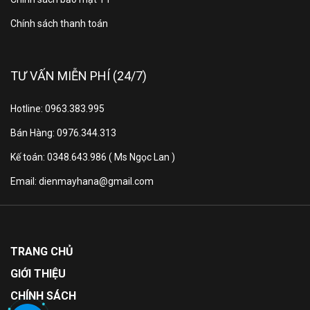
phòng làm việc.
Chính sách thanh toán
Công nghệ DC PAM Inverter tiết kiệm điện
Máy áp dụng công nghệ biến tần DC PAM, cho phép
TƯ VẤN MIỄN PHÍ (24/7)
điều khiển điện áp và tần số hoạt động, giảm tiêu thụ
điện năng tối đa và tăng hiệu suất làm lạnh nhanh
Hotline: 0963.383.995
chóng. Sau khi đạt đến nhiệt độ cài đặt, bộ biến tần
sẽ điều chỉnh công suất của động cơ máy nén hoạt
Bán Hàng: 0976.344.313
động ở tốc độ thấp để tiết kiệm điện năng, đồng thời
Kế toán: 0348.643.986 ( Ms Ngọc Lan )
duy trì nhiệt độ phòng ổn định.​
Email: dienmayhana@gmail.com
TRANG CHỦ
GIỚI THIỆU
CHÍNH SÁCH