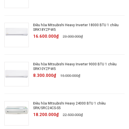
điều chỉnh tay
Công nghệ làm
Jet Flow
Điều hòa Mitsubishi Heavy Inverter 18000 BTU 1 chiều
lạnh nhanh:
SRK18YZP-W5
16.600.000₫
23.000.000₫
Chức năng tự làm sạch
dàn lạnh
Tự khởi động lại khí có
Điều hòa Mitsubishi Heavy Inverter 9000 BTU 1 chiều
điện
SRK10YZP-W5
8.300.000₫
15.000.000₫
Hẹn gờ tắt bật
Tiện ích
Chế độ hút ẩm
Chế độ thổi gió dễ chịu
Điều hòa Mitsubishi Heavy 24000 BTU 1 chiều
SRK/SRC24CS-S5
AIR FLOW
18.200.000₫
22.500.000₫
Điều khiển nút bấm dạ
quang