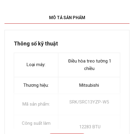
MÔ TẢ SẢN PHẨM
Thông số kỹ thuật
Điều hòa treo tường 1
Loại máy:
chiều
Thương hiệu:
Mitsubishi
SRK/SRC13YZP-W5
Mã sản phẩm:
Công suất làm
12283 BTU
lạnh: