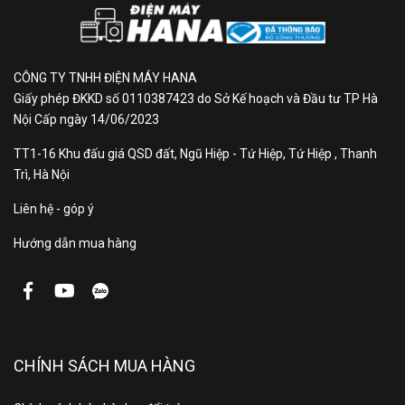
Nếu trước đây phần lớn máy lạnh Panasonic gắn liền
với gam màu trắng truyền thống thì nay, Panasonic
Inverter 1.5HP CU/CS-AU12BKH-8 đã tạo nên bước
CÔNG TY TNHH ĐIỆN MÁY HANA
đột phá với sắc đen sang trọng. Lần đầu tiên một
Giấy phép ĐKKD số 0110387423 do Sở Kế hoạch và Đầu tư TP Hà
chiếc máy lạnh sở hữu màu đen hiện đại, phối hợp
Nội Cấp ngày 14/06/2023
cùng đường viền ánh đồng tinh tế và logo chìm, mang
TT1-16 Khu đấu giá QSD đất, Ngũ Hiệp - Tứ Hiệp, Tứ Hiệp , Thanh
lại vẻ đẹp đẳng cấp, khác biệt trong mọi không gian
Trì, Hà Nội
sống.
Liên hệ - góp ý
Hướng dẫn mua hàng
CHÍNH SÁCH MUA HÀNG