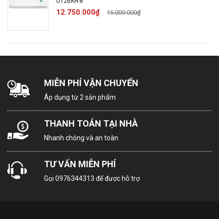
U12BKH-8
Xuất xứ & Bảo hành
12.750.000₫
15.000.000₫
Thương hiệu: Panasonic
Xuất xứ thương hiệu: Nhật Bản
Sản xuất tại: Malaysia
Bảo hành: 12 tháng theo chính sách Hãng
Thông tin sản phẩm
MIỄN PHÍ VẬN CHUYỂN
Áp dụng từ 2 sản phẩm
Máy lạnh Panasonic
Inverter 1.5HP CU/CS-
THANH TOÁN TẠI NHÀ
Nhanh chóng và an toàn
AU12BKH-8 – Sự kết hợp
TƯ VẤN MIỄN PHÍ
hoàn hảo giữa thiết kế
Gọi
0976344313
để được hỗ trợ
đẳng cấp và công nghệ
tiên tiến