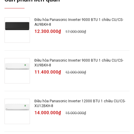
Lưu lượng gió dàn nóng: 30,9 m3/phút
Độ ồn dàn lạnh: 40/28/19 dB(A)
Độ ồn dàn nóng: 48dB (A)
Điều hòa Panasonic Inverter 9000 BTU 1 chiều CU/CS-
AU9BKH-8
Mức tiêu thụ điện năng
12.300.000₫
17.000.000₫
Công suất tiêu thụ: 3.500W
Tiết kiệm điện: ECO tích hợp AI, Inverter
Nhãn năng lượng tiết kiệm: 5 sao
Điều hòa Panasonic Inverter 9000 BTU 1 chiều CU/CS-
CSPF: 6.42
XU9BKH-8
11.400.000₫
Cường độ dòng điện: 4.4A
12.000.000₫
Công nghệ làm lạnh
Công nghệ làm lạnh: iAuto-X
Điều hòa Panasonic Inverter 12000 BTU 1 chiều CU/CS-
XU12BKH-8
Tiện ích
14.000.000₫
15.000.000₫
Kháng khuẩn, khử mùi: Nanoe-G, Nanoe-X
Năng suất tách ẩm: 2 lít/giờ