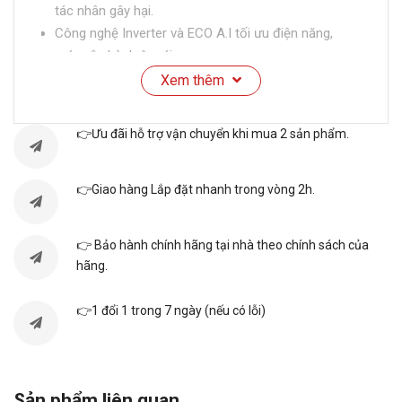
tác nhân gây hại.
Công nghệ Inverter và ECO A.I tối ưu điện năng,
máy vận hành êm ái.
Hỗ trợ điều khiển từ xa qua app Panasonic Comfort
Xem thêm
Cloud, dễ dàng sử dụng.
Tính năng đảo gió 4 chiều cho hiệu quả làm mát
👉Ưu đãi hỗ trợ vận chuyển khi mua 2 sản phẩm.
đồng đều mọi góc phòng.
👉Giao hàng Lắp đặt nhanh trong vòng 2h.
THÔNG SỐ KỸ THUẬT
👉 Bảo hành chính hãng tại nhà theo chính sách của
Loại máy điều hòa: 1 chiều
hãng.
Công suất làm lạnh: 12.000 BTU - 1.5HP
Diện tích sử dụng: 15m2 - 20m2
👉1 đổi 1 trong 7 ngày (nếu có lỗi)
Hẹn giờ: Có
Công nghệ Inverter: Có
Gas sử dụng: R32
Lưu lượng gió dàn lạnh: 13 m3/phút
Sản phẩm liên quan