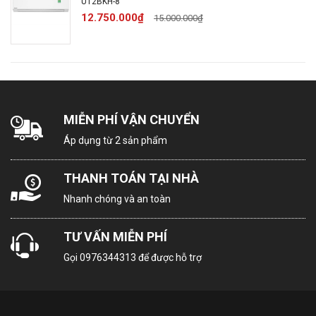
U12BKH-8
12.750.000₫
15.000.000₫
Chế độ gió:
Đảo gió 4 chiều tự động
Lập trình hoạt động cho
Chế độ hẹn giờ:
cả tuần
MIỄN PHÍ VẬN CHUYỂN
Tự chẩn đoán lỗi:
Có
Áp dụng từ 2 sản phẩm
Tự khởi động lại
THANH TOÁN TẠI NHÀ
Có
sau khi có điện:
Nhanh chóng và an toàn
Xua muỗi:
Không
TƯ VẤN MIỄN PHÍ
Gọi
0976344313
để được hỗ trợ
Lưu lượng gió dàn
12.1 m3/min
lạnh: