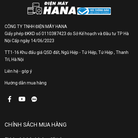
Lưu lượng gió dàn
27.6 m3/min
nóng:
CÔNG TY TNHH ĐIỆN MÁY HANA
Độ ồn dàn lạnh:
44 / 35 / 28 dB
Giấy phép ĐKKD số 0110387423 do Sở Kế hoạch và Đầu tư TP Hà
Nội Cấp ngày 14/06/2023
Độ ồn dàn nóng:
47
TT1-16 Khu đấu giá QSD đất, Ngũ Hiệp - Tứ Hiệp, Tứ Hiệp , Thanh
Trì, Hà Nội
Phạm vi hiệu quả:
dưới 15 m²
Liên hệ - góp ý
Tiêu thụ điện:
700 W/h
Hướng dẫn mua hàng
Kích thước dàn lạnh
890 x 244 x 295 mm
(RxSxC):
CHÍNH SÁCH MUA HÀNG
Kích thước dàn
780 x 289 x 542 mm
nóng (RxSxC):