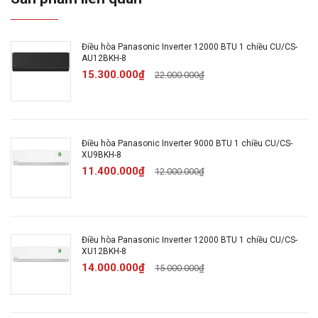
Thương hiệu đến
Nhật Bản
từ:
Điều hòa Panasonic Inverter 12000 BTU 1 chiều CU/CS-
AU12BKH-8
Xuất xứ sản phẩm:
Malaysia
15.300.000₫
22.000.000₫
Năm ra mắt :
2025
Điều hòa Panasonic Inverter 9000 BTU 1 chiều CU/CS-
Thời gian bảo hành:
12 Tháng
XU9BKH-8
11.400.000₫
12.000.000₫
Địa điểm bảo hành:
Tại nhà trên toàn quốc
Máy lạnh 1 chiều (chỉ
Loại máy lạnh:
Điều hòa Panasonic Inverter 12000 BTU 1 chiều CU/CS-
làm lạnh)
XU12BKH-8
14.000.000₫
15.000.000₫
Kiểu dáng:
Máy lạnh treo tường