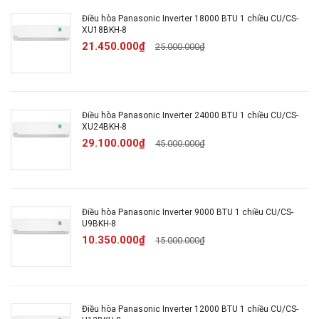
Công suất máy
1 HP
Điều hòa Panasonic Inverter 18000 BTU 1 chiều CU/CS-
lạnh:
XU18BKH-8
21.450.000₫
25.000.000₫
Tốc độ làm lạnh tối
4430 BTU
thiểu:
Điều hòa Panasonic Inverter 24000 BTU 1 chiều CU/CS-
Tốc độ làm lạnh
XU24BKH-8
9550 BTU
trung bình:
29.100.000₫
45.000.000₫
Tốc độ làm lạnh tối
12300 BTU
đa:
Điều hòa Panasonic Inverter 9000 BTU 1 chiều CU/CS-
U9BKH-8
Công nghệ Inverter:
Có inverter
10.350.000₫
15.000.000₫
Tem năng lượng:
Có
Điều hòa Panasonic Inverter 12000 BTU 1 chiều CU/CS-
Làm lạnh nhanh:
Có Inverter