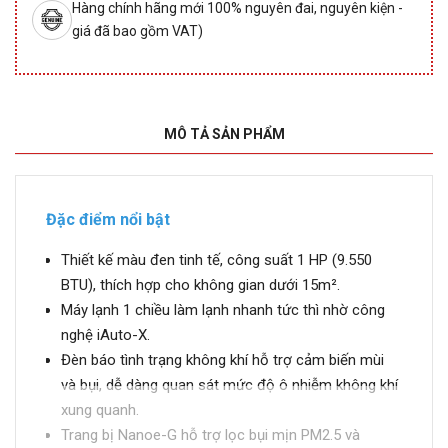
Hàng chính hãng mới 100% nguyên đai, nguyên kiện -
giá đã bao gồm VAT)
MÔ TẢ SẢN PHẨM
Đặc điểm nổi bật
Thiết kế màu đen tinh tế, công suất 1 HP (9.550
BTU), thích hợp cho không gian dưới 15m².
Máy lạnh 1 chiều làm lạnh nhanh tức thì nhờ công
nghệ iAuto-X.
Đèn báo tình trạng không khí hỗ trợ cảm biến mùi
và bụi, dễ dàng quan sát mức độ ô nhiễm không khí
xung quanh.
Trang bị Nanoe-G hỗ trợ lọc bụi mịn PM2.5 và