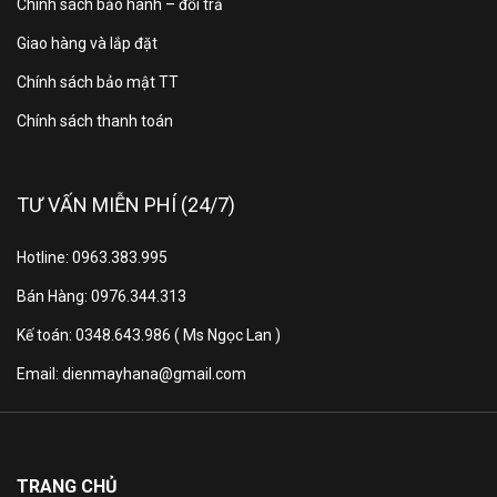
Chính sách bảo hành – đổi trả
Khối lượng dàn
Giao hàng và lắp đặt
10 kg
lạnh:
Chính sách bảo mật TT
Chính sách thanh toán
Khối lượng dàn
21 Kg
nóng:
TƯ VẤN MIỄN PHÍ (24/7)
Kích thước thùng
998 x 383 x 314 mm
dàn lạnh:
Hotline: 0963.383.995
Bán Hàng: 0976.344.313
Kích thước thùng
900 x 405 x 607 mm
Kế toán: 0348.643.986 ( Ms Ngọc Lan )
dàn nóng:
Email: dienmayhana@gmail.com
Khối lượng thùng
12 kg
dàn lạnh:
TRANG CHỦ
Khối lượng thùng