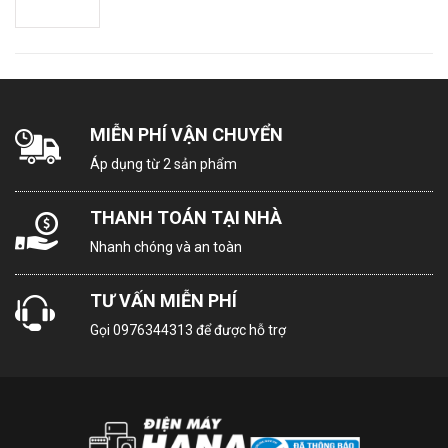
Điều khiển bằng giọng nói: Google Assistant
Chiếu hình từ điện thoại lên TV: Apple Airplay
Remote thông minh: Remote bluetooth 360°
MIỄN PHÍ VẬN CHUYỂN
Ứng dụng phổ biến:
Áp dụng từ 2 sản phẩm
– Netfilx
THANH TOÁN TẠI NHÀ
– Prime Video
– YouTube
Nhanh chóng và an toàn
Thông tin lắp đặt
TƯ VẤN MIỄN PHÍ
Kích thước có chân, đặt bàn: Ngang 166,7cm – Cao
Gọi
0976344313
để được hỗ trợ
102,6cm – Dày 39,1cm
Kích thước không chân, treo tường: Ngang 166,7cm –
Cao 95,9cm – Dày 8,3cm