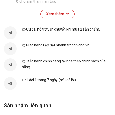
X
cho âm thanh lan tỏa.
Chromecast và AirPlay 2
hỗ trợ chia sẻ nội dung
Xem thêm
từ điện thoại lên màn hình.
Remote tích hợp micro
, tìm kiếm giọng nói tiếng
Việt thuận tiện sử dụng.
👉Ưu đãi hỗ trợ vận chuyển khi mua 2 sản phẩm.
Thông số kỹ thuật
👉Giao hàng Lắp đặt nhanh trong vòng 2h.
Loại Tivi: Google TV Mini LED
Kích cỡ màn hình: 75 inch
👉 Bảo hành chính hãng tại nhà theo chính sách của
hãng.
Độ phân giải: 4K (3840 X 2160)
Hệ điều hành: Google Tivi
👉1 đổi 1 trong 7 ngày (nếu có lỗi)
Công nghệ hình ảnh
Công nghệ hình ảnh:
Sản phẩm liên quan
– 512 đèn nền Mini LED