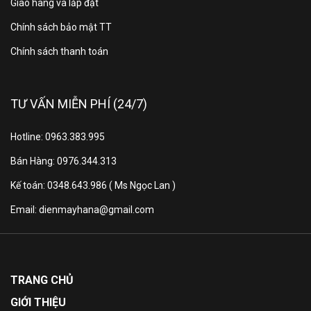
hiển thị, chiếc tivi này còn tích hợp hệ điều hành
Giao hàng và lắp đặt
Google TV thông minh, giúp người dùng dễ dàng
Chính sách bảo mật TT
truy cập hàng ngàn nội dung giải trí đa dạng. Đây
Chính sách thanh toán
là thiết bị phù hợp cho cả nhu cầu xem phim, chơi
game lẫn sử dụng trong gia đình hiện đại.
Thưởng thức nội dung
TƯ VẤN MIỄN PHÍ (24/7)
giải trí chất lượng trên
Hotline: 0963.383.995
màn hình lớn của Google
Bán Hàng: 0976.344.313
Kế toán: 0348.643.986 ( Ms Ngọc Lan )
Tivi Xiaomi S QD-
Email: dienmayhana@gmail.com
MiniLED 4K 75 inch
L75MC-SSEA
TRANG CHỦ
Thiết kế cao cấp, tinh tế và
GIỚI THIỆU