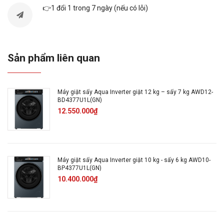
LED
khiển:
👉1 đổi 1 trong 7 ngày (nếu có lỗi)
Tấm chắn chuột, HDSD, Dây
Phụ kiện:
cấp thoát nước
Sản phẩm liên quan
Loại máy
Cửa trên
giặt:
Máy giặt sấy Aqua Inverter giặt 12 kg – sấy 7 kg AWD12-
BD4377U1L(GN)
12.550.000₫
Khối
lượng
8 Kg
giặt:
Máy giặt sấy Aqua Inverter giặt 10 kg - sấy 6 kg AWD10-
Chế độ
BP4377U1L(GN)
8 chế độ
10.400.000₫
giặt:
Động cơ
Truyền động gián tiếp (dây
dẫn