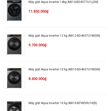
Curoa)
Máy giặt Aqua Inverter 14kg AW14-BD4377U1L(GN)
động:
11.850.000₫
Công
nghệ
Không
Inverter:
Máy giặt Aqua Inverter 12 kg AW12-BD4657U1M(GN)
Tốc độ
9.700.000₫
700 vòng/phút
quay vắt:
Chế độ
Máy giặt Aqua Inverter 10 kg AW10-BD4657U1M(GN)
giặt
Có
nhanh:
8.400.000₫
Điện
năng tiêu
10.4 Wh/kg
Máy giặt Aqua Inverter 10 kg AW10-BP4959U1K(B)
thụ/ngày: