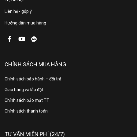
có điện:
Liên hệ - góp ý
Hướng dẫn mua hàng
Khóa an
Có
toàn:
Cài đặt
Không
hẹn giờ:
CHÍNH SÁCH MUA HÀNG
Kết nối
Không
Chính sách bảo hành – đổi trả
Wifi:
Giao hàng và lắp đặt
Sử dụng được áp lực nước
Chính sách bảo mật TT
thấp (dưới 1m). Lồng giặt ABT
Chính sách thanh toán
kháng khuẩn. Lồng giặt tích
Tiện ích
hợp hạt kháng khuẩn HP
khác:
Protect. Lồng giặt hình gối.
TƯ VẤN MIỄN PHÍ (24/7)