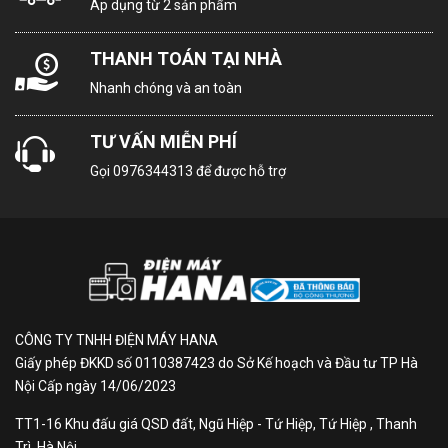
Áp dụng từ 2 sản phẩm
Công
Aroma lưu hương thơm
nghệ
Mâm giặt kháng khuẩn ABT
THANH TOÁN TẠI NHÀ
giặt:
Lồng giặt Pillow
Nhanh chóng và an toàn
Kháng
TƯ VẤN MIỄN PHÍ
khuẩn -
Có
Gọi
0976344313
để được hỗ trợ
Khử mùi:
Vệ sinh
Có
lồng giặt:
Chất liệu
Nhựa
CÔNG TY TNHH ĐIỆN MÁY HANA
lồng giặt:
Giấy phép ĐKKD số 0110387423 do Sở Kế hoạch và Đầu tư TP Hà
Nội Cấp ngày 14/06/2023
Tự khởi
động lại
TT1-16 Khu đấu giá QSD đất, Ngũ Hiệp - Tứ Hiệp, Tứ Hiệp , Thanh
Có
sau khi
Trì, Hà Nội