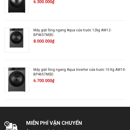
6.300.000₫
Lượng
nước
Không
tiêu thụ:
Máy giặt lồng ngang Aqua cửa trước 12kg AW12-
BP4657M(B)
Công
8.000.000₫
465 W
suất:
Đồ cotton
Chỉ vắt
Máy giặt lồng ngang Aqua Inverter cửa trước 10 Kg AW10-
BP4657M(B)
Vệ sinh lồng giặt
6.700.000₫
Giặt tiêu chuẩn
Chương
Giặt thơm
trình
Giặt nhẹ
Giặt nhanh 15 phút
Giặt mạnh
Giặt ga giường
MIỄN PHÍ VẬN CHUYỂN