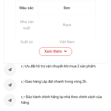
Màu sắc:
Đen
Nhà sản
Aqua
xuất:
Xuất xứ:
Việt Nam
Xem thêm
Năm ra
2024
mắt :
👉Ưu đãi hỗ trợ vận chuyển khi mua 2 sản phẩm.
Thời gian
👉Giao hàng Lắp đặt nhanh trong vòng 2h.
bảo
24 Tháng
hành:
👉 Bảo hành chính hãng tại nhà theo chính sách của
Bảng
hãng.
Nút bấm kết hợp màn hình
điều