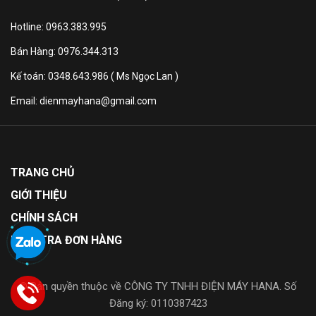
Âm báo kết thúc chương trình
giặt. Hộc nước giặt xả
Hotline: 0963.383.995
Bán Hàng: 0976.344.313
Kích
thước
Cao 94.4 cm - Ngang 58 cm -
Kế toán: 0348.643.986 ( Ms Ngọc Lan )
sản
Sâu 52 cm - Nặng 30 kg
Email: dienmayhana@gmail.com
phẩm:
Thông tin sản phẩm
TRANG CHỦ
Tổng quan thiết kế
GIỚI THIỆU
– Máy giặt Aqua 8 kg AWM8-316K(B) là máy giặt
CHÍNH SÁCH
lồng đứng – cửa trên, được thiết kế tinh giản với
KIỂM TRA ĐƠN HÀNG
tone màu đen chủ đạo nên thích hợp với nhiều
phong cách nội thất.
© Bản quyền thuộc về CÔNG TY TNHH ĐIỆN MÁY HANA. Số
– Bảng điều khiển được thiết kế với nút nhấn và
Đăng ký: 0110387423
màn hình LED hiển thị rõ ràng giúp người dùng dễ