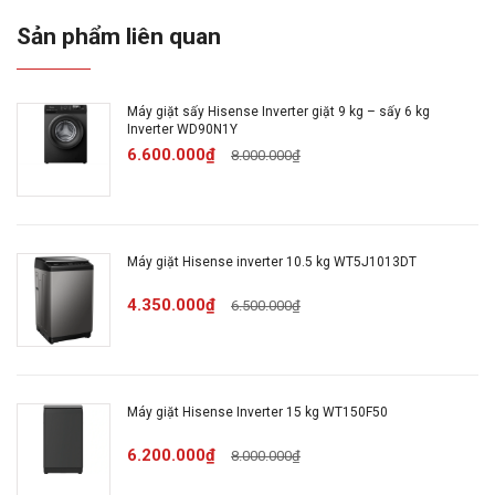
Sản phẩm liên quan
Lồng
Lồng ngang
giặt
Máy giặt sấy Hisense Inverter giặt 9 kg – sấy 6 kg
Inverter WD90N1Y
Khối
6.600.000₫
8.000.000₫
lượng
10.5 Kg
giặt
Số
Máy giặt Hisense inverter 10.5 kg WT5J1013DT
người
Trên 7 người
4.350.000₫
6.500.000₫
sử
dụng
Kiểu
Máy giặt Hisense Inverter 15 kg WT150F50
động
Truyền động gián tiếp (dây Curoa)
6.200.000₫
8.000.000₫
cơ