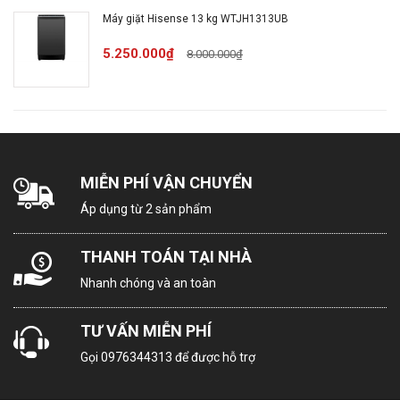
Máy giặt Hisense 13 kg WTJH1313UB
Sản
5.250.000₫
8.000.000₫
Trung Quốc
xuất tại
Năm ra
2024
mắt
MIỄN PHÍ VẬN CHUYỂN
Thời
Áp dụng từ 2 sản phẩm
gian
bảo
Trọn đời
THANH TOÁN TẠI NHÀ
hành
động
Nhanh chóng và an toàn
cơ
TƯ VẤN MIỄN PHÍ
Hiệu
Gọi
0976344313
để được hỗ trợ
suất sử
41.5 Wh/kg
dụng