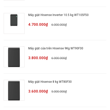
Tốc độ
quay
1400 vòng/phút
Máy giặt Hisense Inverter 10.5 kg WT105F50
vắt tối
đa
4.700.000₫
6.000.000₫
Chất
liệu
Thép không gỉ
Máy giặt cửa trên Hisense 9Kg WT90F30
lồng
giặt
3.800.000₫
6.000.000₫
Chất
liệu vỏ
Thép PCM
Máy giặt Hisense 8 kg WT80F30
máy
3.600.000₫
5.000.000₫
Chất
liệu cửa
Nhựa ABS + Kính
máy