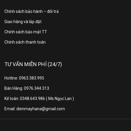
Chính sách bảo hành – đổi trả
Đèn chiếu sáng lồng giặt, Tự phân
Giao hàng và lắp đặt
bổ nước giặt, Tự khởi động lại, Khóa
trẻ em, Hẹn giờ, Chỉnh vòng vắt,
Chính sách bảo mật TT
Tiện ích
Chỉnh nhiệt độ, Tạm ngưng/thêm
Chính sách thanh toán
đồ, Tự chẩn đoán, Ghi nhớ chương
trình, Điều khiển qua Connect Life
TƯ VẤN MIỄN PHÍ (24/7)
Kích
thước –
Cao 87 cm – Ngang 59.5 cm – Sâu
Hotline: 0963.383.995
Khối
54 cm – Nặng 68 kg
Bán Hàng: 0976.344.313
lượng
Kế toán: 0348.643.986 ( Ms Ngọc Lan )
Chiều
Email: dienmayhana@gmail.com
dài ống
130 cm
cấp
nước