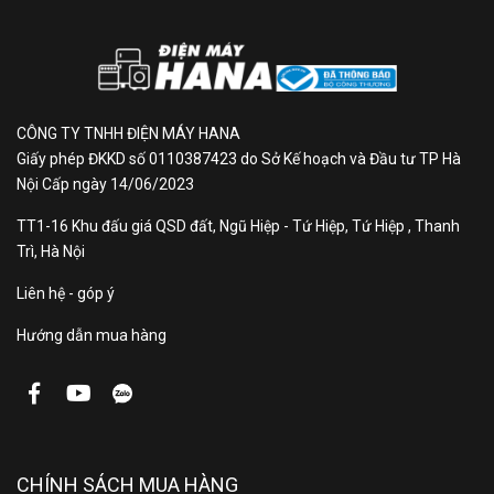
điện
Loại
Inverter Pro
Inverter
CÔNG TY TNHH ĐIỆN MÁY HANA
Giấy phép ĐKKD số 0110387423 do Sở Kế hoạch và Đầu tư TP Hà
Giặt AI, Đồ trẻ em, Đồ len, Đồ hỗn
Nội Cấp ngày 14/06/2023
Chương
hợp, Đồ cotton, Xả + vắt, Vắt, Giặt
trình
TT1-16 Khu đấu giá QSD đất, Ngũ Hiệp - Tứ Hiệp, Tứ Hiệp , Thanh
nhanh, Giặt ngừa dị ứng, Giặt chăn
giặt
Trì, Hà Nội
bông, Chăn mền, Khử khuẩn 95°C
Liên hệ - góp ý
Công
Pure Jet, Giặt hơi nước Pure Steam,
Hướng dẫn mua hàng
nghệ
Active Water Plus, AI+ Wash, Vòng
giặt
đệm kháng khuẩn
Bảng
Tiếng Anh, núm xoay và màn hình
điều
hiển thị
CHÍNH SÁCH MUA HÀNG
khiển