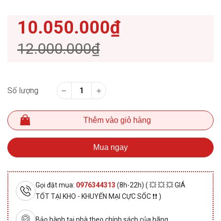
10.050.000₫
12.000.000₫
Số lượng
Thêm vào giỏ hàng
Mua ngay
Gọi đặt mua:
0976344313
(8h-22h) ( 💥 💥 💥 GIÁ
TỐT TẠI KHO - KHUYẾN MẠI CỰC SỐC ❗❗ )
Bảo hành tại nhà theo chính sách của hãng