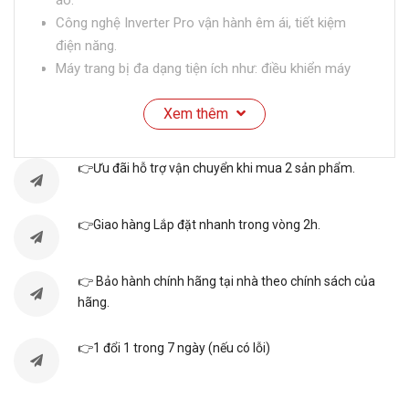
áo.
Công nghệ Inverter Pro vận hành êm ái, tiết kiệm
điện năng.
Máy trang bị đa dạng tiện ích như: điều khiển máy
giặt từ xa thông qua ứng dụng Connect Life, tự
Xem thêm
động chẩn đoán sự cố, tạm dừng và thêm đồ khi
giặt,…
👉Ưu đãi hỗ trợ vận chuyển khi mua 2 sản phẩm.
Thông số kỹ thuật
👉Giao hàng Lắp đặt nhanh trong vòng 2h.
Tên
Thông tin
trường
👉 Bảo hành chính hãng tại nhà theo chính sách của
hãng.
Model
WF105R5
👉1 đổi 1 trong 7 ngày (nếu có lỗi)
Loại
máy
Cửa trước
giặt