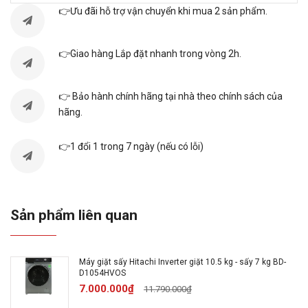
Thông số kỹ thuật
👉Ưu đãi hỗ trợ vận chuyển khi mua 2 sản phẩm.
👉Giao hàng Lắp đặt nhanh trong vòng 2h.
Model:
BD-1054HVOS
Màu
👉 Bảo hành chính hãng tại nhà theo chính sách của
Xám đậm
sắc:
hãng.
👉1 đổi 1 trong 7 ngày (nếu có lỗi)
Nhà
sản
Hitachi
xuất:
Sản phẩm liên quan
Xuất xứ
sản
Trung Quốc
phẩm:
Máy giặt sấy Hitachi Inverter giặt 10.5 kg - sấy 7 kg BD-
D1054HVOS
7.000.000₫
11.790.000₫
Năm ra
2023