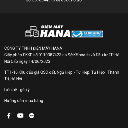
Gọi
0976344313
để được hỗ trợ
Chế độ
hỏng, Len, Xả và Quay, Quay, Vệ sinh
giặt:
lồng giặt, Đồ lót, Vải Jeans, Giặt đồ
trẻ em, Chăn bông, Quần áo màu,
Áo sơ mi, Giặt vệ sinh.
Động
cơ dẫn
Truyền động dây Curoa
CÔNG TY TNHH ĐIỆN MÁY HANA
động:
Giấy phép ĐKKD số 0110387423 do Sở Kế hoạch và Đầu tư TP Hà
Nội Cấp ngày 14/06/2023
Công
TT1-16 Khu đấu giá QSD đất, Ngũ Hiệp - Tứ Hiệp, Tứ Hiệp , Thanh
nghệ
Có
Trì, Hà Nội
Inverter:
Liên hệ - góp ý
Hướng dẫn mua hàng
Tốc độ
quay
1400 vòng/ phút
vắt: