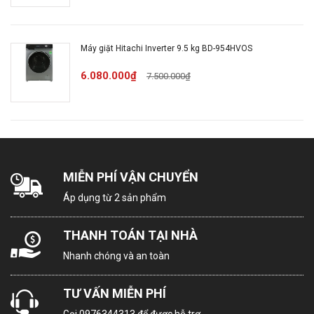
mắt :
Thời
Máy giặt Hitachi Inverter 9.5 kg BD-954HVOS
gian
24 tháng
6.080.000₫
7.500.000₫
bảo
hành:
Loại
máy
Cửa ngang
giặt:
MIỄN PHÍ VẬN CHUYỂN
Áp dụng từ 2 sản phẩm
Khối
lượng
10.5 kg
THANH TOÁN TẠI NHÀ
giặt:
Nhanh chóng và an toàn
16 chương trình: Vải Cotton, Giặt tiết
TƯ VẤN MIỄN PHÍ
kiệm, Giặt nhanh, Hỗ hợp, Vải dễ