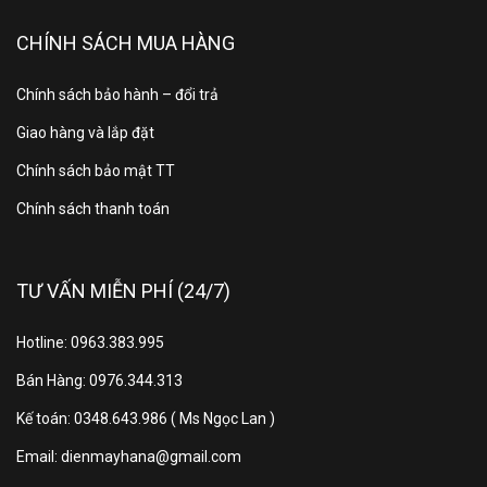
Chế độ
giặt
Có
CHÍNH SÁCH MUA HÀNG
nhanh:
Chính sách bảo hành – đổi trả
Lượng
Giao hàng và lắp đặt
nước
65.5l
Chính sách bảo mật TT
tiêu thụ:
Chính sách thanh toán
Công
1800w
suất:
TƯ VẤN MIỄN PHÍ (24/7)
Kháng
Hotline: 0963.383.995
khuẩn -
Có
Bán Hàng: 0976.344.313
Khử
mùi:
Kế toán: 0348.643.986 ( Ms Ngọc Lan )
Email: dienmayhana@gmail.com
Vệ sinh