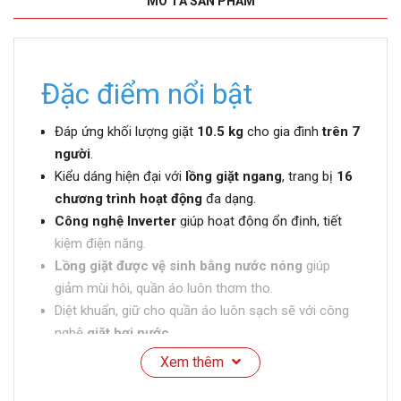
MÔ TẢ SẢN PHẨM
Đặc điểm nổi bật
Đáp ứng khối lượng giặt
10.5 kg
cho gia đình
trên 7
người
.
Kiểu dáng hiện đại với
lồng giặt ngang
, trang bị
16
chương trình hoạt động
đa dạng.
Công nghệ Inverter
giúp hoạt động ổn định, tiết
kiệm điện năng.
Lồng giặt được vệ sinh bằng nước nóng
giúp
giảm mùi hôi, quần áo luôn thơm tho.
Diệt khuẩn, giữ cho quần áo luôn sạch sẽ với công
nghệ
giặt hơi nước
.
Chức năng
giặt chống nhăn
, hạn chế tình trạng
Xem thêm
quần áo bị nhăn, dễ ủi hơn.