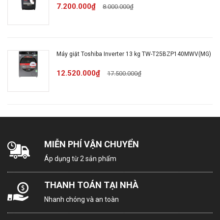
7.200.000₫
8.000.000₫
đến thiết kế tối giản, tinh tế, lấy cảm hứng từ lối sống
hiện đại, phù hợp với không gian sống đương đại. Cửa
2 lớp và bảng điều khiển cảm ứng tạo nên hiệu ứng
liền mạch, làm nổi bật sự sang trọng và tính thẩm mỹ
Máy giặt Toshiba Inverter 13 kg TW-T25BZP140MWV(MG)
cao. Mỗi chi tiết trên máy đều được chăm chút tỉ mỉ,
góp phần tạo điểm nhấn hoàn hảo cho không gian
12.520.000₫
17.500.000₫
sống, đồng thời mang lại trải nghiệm sử dụng tiện lợi,
dễ dàng.
MIỄN PHÍ VẬN CHUYỂN
Áp dụng từ 2 sản phẩm
THANH TOÁN TẠI NHÀ
Nhanh chóng và an toàn