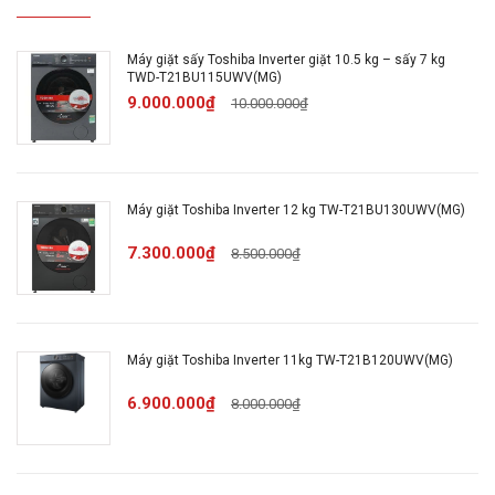
Giặt hơi nước, Giặt nhanh 15 phút, Giặt tiết kiệm,
Khăn trải giường, Vệ sinh lồng giặt, Xả + vắt
Máy giặt sấy Toshiba Inverter giặt 10.5 kg – sấy 7 kg
Công nghệ giặt: Công nghệ UFB siêu bọt khí NANO,
TWD-T21BU115UWV(MG)
Aroma+ giúp đồ giặt thơm hơn, mềm mại hơn,
9.000.000₫
10.000.000₫
Color Alive giảm độ phai màu, Công nghệ Origin
Inverter, Giặt hơi nước, Great Steam diệt khuẩn
Tiện ích: Tùy chọn tốc độ vắt, Âm báo, Điều khiển từ
Máy giặt Toshiba Inverter 12 kg TW-T21BU130UWV(MG)
xa bằng điện thoại qua ứng dụng, Tải thêm được
chương trình giặt, Thêm đồ trong khi giặt, Tùy chọn
7.300.000₫
8.500.000₫
nhiệt độ nước, Van sử dụng mực nước thấp
Chất liệu lồng giặt: Thép không gỉ
Chất liệu vỏ máy: Kim loại sơn tĩnh điện
Chất liệu nắp máy: Nhựa ABS + Kính chịu lực
Máy giặt Toshiba Inverter 11kg TW-T21B120UWV(MG)
Bảng điều khiển: Song ngữ Anh - Việt có núm xoay,
6.900.000₫
8.000.000₫
cảm ứng và màn hình hiển thị
Kích thước: Cao 85 cm - Ngang 59.5 cm - Sâu 68.5
cm
Trọng lượng: 72 kg