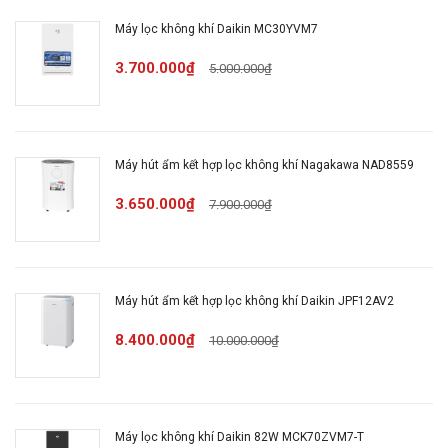
Máy lọc không khí Daikin MC30YVM7
Kích thước, trọng lượng:
Rộng 44.6 cm - Cao
40.9 cm -Sâu 25.9 cm - Nặng 5 kg
3.700.000₫
5.000.000₫
Sản xuất tại:
Trung Quốc
Máy hút ẩm kết hợp lọc không khí Nagakawa NAD8559
Bảo hành:
12 tháng
3.650.000₫
7.900.000₫
Mô tả sản phẩm
Máy hút ẩm kết hợp lọc không khí Daikin JPF12AV2
8.400.000₫
10.000.000₫
Máy lọc không khí phù hợp
với căn phòng vừa và nhỏ
Máy lọc không khí Daikin 82W MCK70ZVM7-T