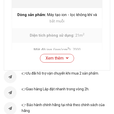
Dòng sản phẩm:
Máy tạo ion - lọc không khí và
bắt muỗi
2
Diện tích phòng sử dụng:
21m
3
Mật độ ion (ion/cm
):
7000
Xem thêm
3
Lưu lượng khí (m
/giờ):
Cao 180 - Trung bình
120 - Thấp 78
👉Ưu đãi hỗ trợ vận chuyển khi mua 2 sản phẩm.
Công suất tiêu thụ (W):
Cao 53 - Trung bình 33
👉Giao hàng Lắp đặt nhanh trong vòng 2h.
- Thấp 19
👉 Bảo hành chính hãng tại nhà theo chính sách của
Công suất chờ (W):
1
hãng.