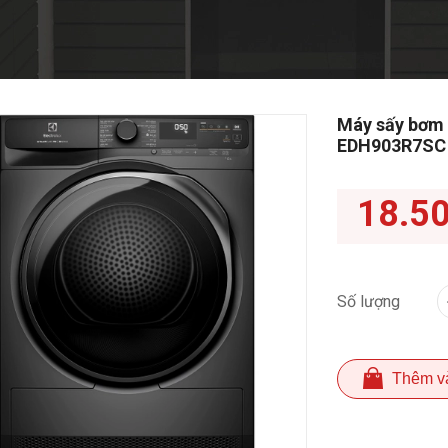
Máy sấy bơm 
EDH903R7SC
18.5
Số lượng
Thêm v