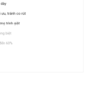
 dày
 ưu, tránh co rút
ng trình giặt
êng biệt
 đến 60%
ng phiu hơn
ưu
Electrolux