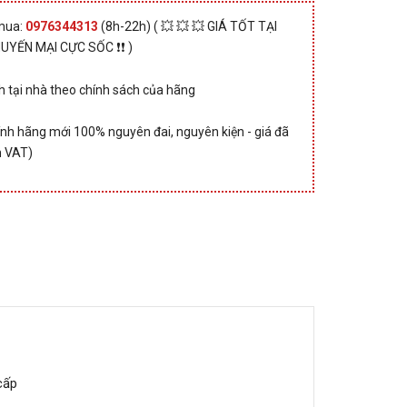
 mua:
0976344313
(8h-22h) ( 💥 💥 💥 GIÁ TỐT TẠI
HUYẾN MẠI CỰC SỐC ❗❗ )
 tại nhà theo chính sách của hãng
nh hãng mới 100% nguyên đai, nguyên kiện - giá đã
 VAT)
cấp