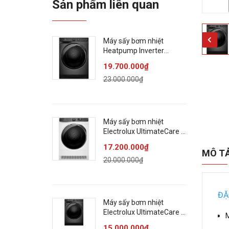
Sản phẩm liên quan
Máy sấy bơm nhiệt
Heatpump Inverter
Electrolux 9kg
19.700.000₫
EDH902R9SC
23.000.000₫
Máy sấy bơm nhiệt
Electrolux UltimateCare 9
kg EDH903R7WC
17.200.000₫
MÔ T
20.000.000₫
ĐẶ
Máy sấy bơm nhiệt
Electrolux UltimateCare 8
M
kg EDH803J5SC
15.000.000₫