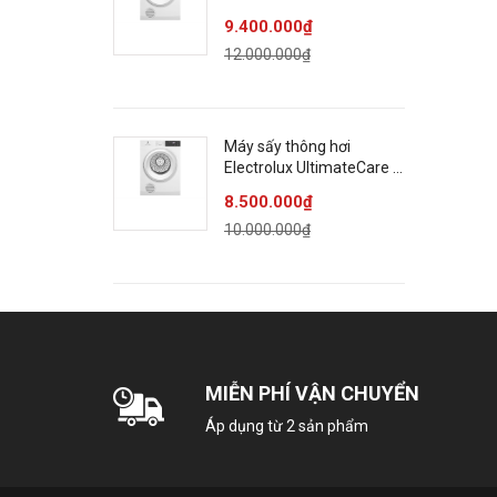
kg EDS904H3WC
9.400.000₫
12.000.000₫
Máy sấy thông hơi
Electrolux UltimateCare 9
kg EDV904H3WC
8.500.000₫
10.000.000₫
MIỄN PHÍ VẬN CHUYỂN
Áp dụng từ 2 sản phẩm