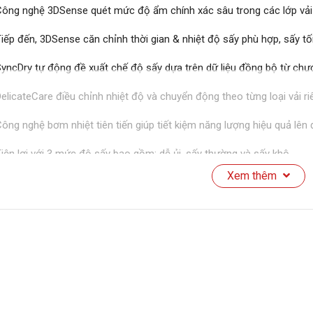
ông nghệ 3DSense quét mức độ ẩm chính xác sâu trong các lớp vải
iếp đến, 3DSense căn chỉnh thời gian & nhiệt độ sấy phù hợp, sấy tối
yncDry tự động đề xuất chế độ sấy dựa trên dữ liệu đồng bộ từ chươ
elicateCare điều chỉnh nhiệt độ và chuyển động theo từng loại vải ri
ông nghệ bơm nhiệt tiên tiến giúp tiết kiệm năng lượng hiệu quả lên
iện lợi với 3 mức độ sấy bao gồm: dễ ủi, sấy thường và sấy khô
Xem thêm
ồng sấy đảo chiều, chế độ tăng cường chống nhăn cho quần áo phẳ
ính năng khóa trẻ em đảm bảo an toàn cho trẻ nhỏ, an tâm sử dụng
ổng 13 chế độ sấy phù hợp nhiều loại chất liệu, bảo vệ áo quần tối 
ÔNG SỐ KỸ THUẬT
Thương hiệu