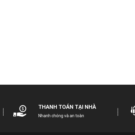
Mã sản phẩm
E
Loại máy:
Sấ
Khối lượng sấy:
Số người sử dụng:
Từ 3 – 5
Động cơ:
Chất liệu lồng sấy:
Th
THANH TOÁN TẠI NHÀ
Nhanh chóng và an toàn
Điều khiển q
Công nghệ Woolmark 
Chương trình sấy đ