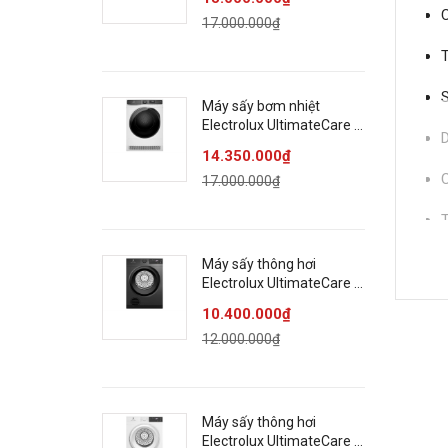
C
17.000.000₫
T
S
Máy sấy bơm nhiệt
Electrolux UltimateCare 8
D
kg EDH803J5WC
14.350.000₫
C
17.000.000₫
T
L
Máy sấy thông hơi
Electrolux UltimateCare 9
T
kg EDS904N3SC
10.400.000₫
12.000.000₫
T
TH
Máy sấy thông hơi
Electrolux UltimateCare 9