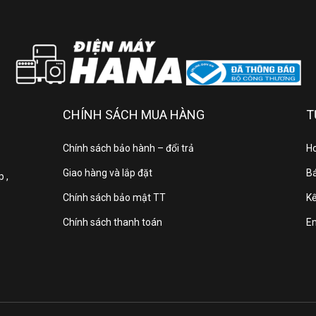
Tiện ích:
Cảm biến độ ẩm 3DSense đ
Chế độ Refre
Chương t
Công nghệ DelicateCare
Bảng điều khiển:
Bàn phím 
CHÍNH SÁCH MUA HÀNG
T
Bảo hành
Chính sách bảo hành – đổi trả
Ho
Giao hàng và lắp đặt
Bá
 ,
Xuất xứ
Chính sách bảo mật TT
Kế
Thông tin sản phẩm
Chính sách thanh toán
E
 sấy bơm nhiệt Electrolux UltimateCare 9 kg EDH903R7SC là lựa c
 sở hữu nhiều công nghệ hiện đại như SensiCare, cảm biến 3DSens
 vải tốt hơn. Bên cạnh đó, máy được trang bị công nghệ Inverter gi