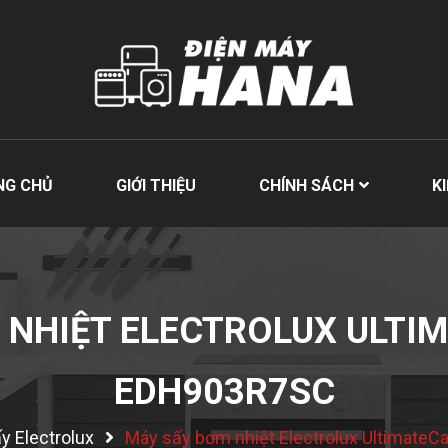
NG CHỦ
GIỚI THIỆU
CHÍNH SÁCH
K
 NHIỆT ELECTROLUX ULTIM
EDH903R7SC
y Electrolux
Máy sấy bơm nhiệt Electrolux Ultimate