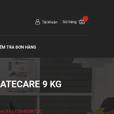
Giỏ hàng
Tài khoản
IỂM TRA ĐƠN HÀNG
ATECARE 9 KG
Care 9 kg EDH903R7SC