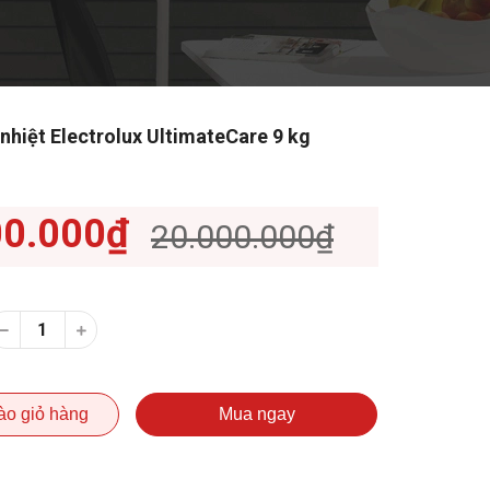
nhiệt Electrolux UltimateCare 9 kg
00.000₫
20.000.000₫
ào giỏ hàng
Mua ngay