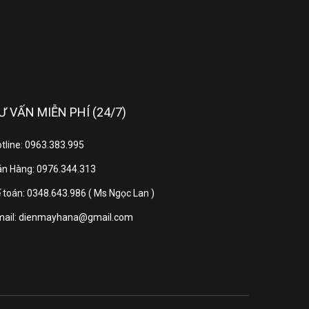
ể điều chỉnh thời gian sấy phù hợp
sh loại bỏ mùi ẩm mốc
rình sấy đồ mỏng
 bảo vệ đồ len không bị biến dạng
cảm ứng có nút xoay
Ư VẤN MIỄN PHÍ (24/7)
24 tháng
tline: 0963.383.995
n Hàng: 0976.344.313
Thái Lan
 toán: 0348.643.986 ( Ms Ngọc Lan )
mail: dienmayhana@gmail.com
họn phù hợp cho gia đình từ 3 đến 5 người.
e, chế độ sấy diệt khuẩn Hygiene,… bảo vệ
úp tiết kiệm năng lượng hiệu quả.