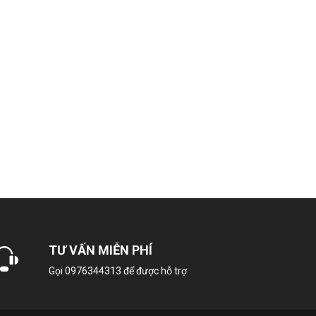
DH903R7SC
y bơm nhiệt
8 Kg
 người (8 – 10 kg)
Dây curoa
ép không gỉ
TƯ VẤN MIỄN PHÍ
Gọi
0976344313
để được hỗ trợ
ua ứng dụng Electrolux
dành để sấy riêng cho đồ len
ồ hỗn hợp thông minh MixedDry