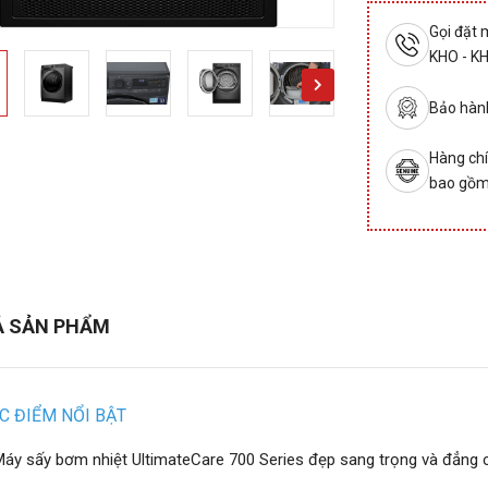
Gọi đặt
KHO - K
Bảo hành
Hàng chí
bao gồm
Ả SẢN PHẨM
C ĐIỂM NỔI BẬT
áy sấy bơm nhiệt UltimateCare 700 Series đẹp sang trọng và đẳng 