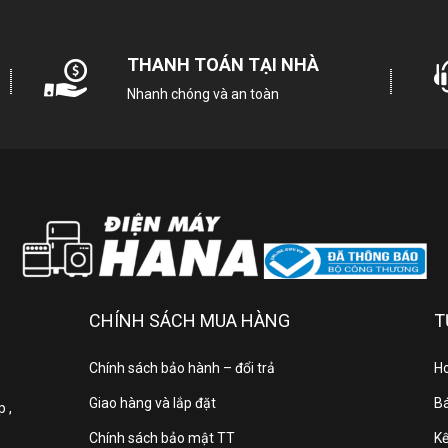
ông nghệ sấy hiện đại
THANH TOÁN TẠI NHÀ
Nhanh chóng và an toàn
 sấy Funiki HDV680AG được trang bị công nghệ sấy đảo chiều tiên 
tơi xốp.
n áo sau khi sấy không bị vón cục hay khô cứng. Đặc biệt, công ng
 Người dùng không cần tốn thời gian là ủi sau khi sấy.
CHÍNH SÁCH MUA HÀNG
T
Chính sách bảo hành – đổi trả
Ho
Giao hàng và lắp đặt
Bá
 ,
ồng sấy chất lượng cao
Chính sách bảo mật TT
Kế