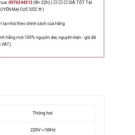
 mua:
0976344313
(8h-22h) ( 💥 💥 💥 GIÁ TỐT TẠI
HUYẾN MẠI CỰC SỐC ❗❗ )
 tại nhà theo chính sách của hãng
nh hãng mới 100% nguyên đai, nguyên kiện - giá đã
 VAT)
Thông hơi
220V~/50Hz