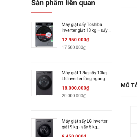
Sản phẩm liên quan
Máy giặt sấy Toshiba
Inverter giặt 13 kg – sấy 8
kg TWD-
12.950.000₫
T25BZP140MWV(MG)
17.500.000₫
Máy giặt 17kg sấy 10kg
LG Inverter lồng ngang
F2517RNTG
MÔ T
18.000.000₫
20.000.000₫
Máy giặt sấy LG Inverter
giặt 9 kg - sấy 5 kg
FB1209D5M
9.450.000₫