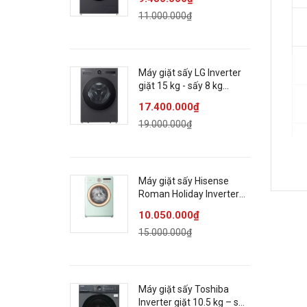
11.000.000₫
Máy giặt sấy LG Inverter
giặt 15 kg - sấy 8 kg
F2515RNTG
17.400.000₫
19.000.000₫
Máy giặt sấy Hisense
Roman Holiday Inverter
giặt 10.5 kg – sấy 7 kg
10.050.000₫
WD105R5
15.000.000₫
Máy giặt sấy Toshiba
Inverter giặt 10.5 kg – sấy