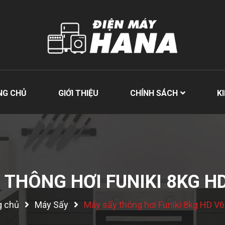
NG CHỦ
GIỚI THIỆU
CHÍNH SÁCH
K
 THÔNG HƠI FUNIKI 8KG H
g chủ
Máy Sấy
Máy sấy thông hơi Funiki 8kg HD V