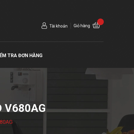
Giỏ hàng
Tài khoản
IỂM TRA ĐƠN HÀNG
D V680AG
680AG