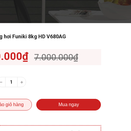
g hơi Funiki 8kg HD V680AG
0.000₫
7.000.000₫
ào giỏ hàng
Mua ngay