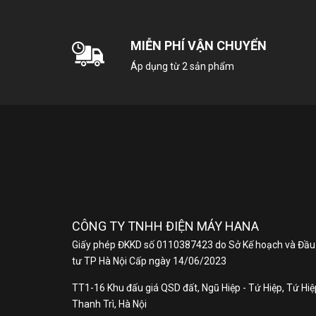
C
MIỄN PHÍ VẬN CHUYỂN
Áp dụng từ 2 sản phẩm
Máy
và 
Quầ
áo.
CÔNG TY TNHH ĐIỆN MÁY HANA
Giấy phép ĐKKD số 0110387423 do Sở Kế hoạch và Đầu
tư TP Hà Nội Cấp ngày 14/06/2023
TT1-16 Khu đấu giá QSD đất, Ngũ Hiệp - Tứ Hiệp, Tứ Hiệp
L
Thanh Trì, Hà Nội