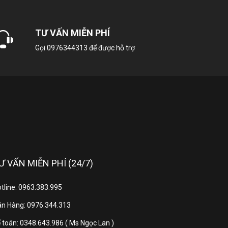
TƯ VẤN MIỄN PHÍ
Gọi
0976344313
để được hỗ trợ
tiến. Công nghệ này giúp quần áo được sấy đều
hệ này còn giúp chống nhăn hiệu quả cho quần
Ư VẤN MIỄN PHÍ (24/7)
tline: 0963.383.995
n Hàng: 0976.344.313
 toán: 0348.643.986 ( Ms Ngọc Lan )