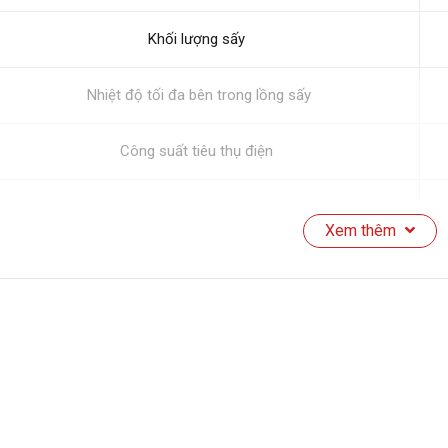
Khối lượng sấy
Nhiệt độ tối đa bên trong lồng sấy
Công suất tiêu thụ điện
Trọng lượng máy
Xem thêm
Kích thước máy (RxSxC)
Chất liệu lồng sấy
Bảng điều khiển
Màu sắc