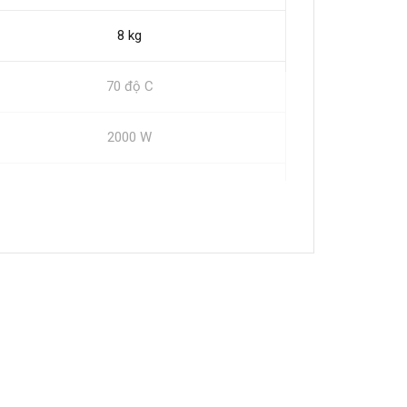
8 kg
70 độ C
2000 W
33 kg
595 x 560 x 845 mm
Inox
Cơ
Ghi