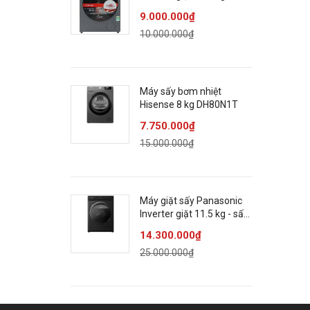
7 kg TWD-
9.000.000₫
T21BU115UWV(MG)
10.000.000₫
Máy sấy bơm nhiệt
Hisense 8 kg DH80N1T
7.750.000₫
15.000.000₫
Máy giặt sấy Panasonic
Inverter giặt 11.5 kg - sấy
7 kg NA-S157FW1BV
14.300.000₫
Đ
25.000.000₫
V