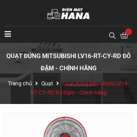
QUẠT ĐỨNG MITSUBISHI LV16-RT-CY-RD ĐỎ
ĐẬM - CHÍNH HÃNG
Trang chủ
Quạt
Quạt đứng Mitsubishi LV16-
RT-CY-RD Đỏ Đậm - Chính hãng