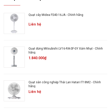
từ xa, Hẹn giờ tắt
Quạt cây Midea FS40-16JA - Chính hãng
Dung tích bình chứa nước:
Không có bình chứa
Liên hệ
nước
Kích thước:
Ngang 50 cm - Cao 140 cm - Sâu 40
cm
Quạt đứng Mitsubishi LV16-RA-SF-GY Xám Nhạt - Chính
hãng
1.840.000₫
Trọng lượng:
7.2 kg
Xuất xứ:
Thái Lan
Quạt sàn công nghiệp Thái Lan Hatari IT18M2 - Chính
Bảo hành:
12 tháng
hãng
Liên hệ
Mô tả sản phẩm