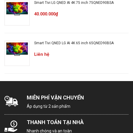
Điều khiển giọng nói Bixby Tiếng Việt
Smart Tivi LG QNED AI 4K 75 inch 75QNED90BSA
Chiếu hình từ điện thoại lên TV
40.000.000₫
Apple AirPlay
Tiện ích thông minh khác
– Quick Remote
Smart Tivi QNED LG AI 4K 65 inch 65QNED90BSA
– Trợ lý Vision AI Companion (VAC)
Liên hệ
– Auto Low Latency Mode
Xuất Xứ & Bảo Hành
Hãng Sản Xuất: Samsung
Sản Xuất Tại: Việt Nam
Bảo Hành: 24 Tháng
MIỄN PHÍ VẬN CHUYỂN
Năm ra mắt: 2026
Áp dụng từ 2 sản phẩm
Thông tin sản phẩm
THANH TOÁN TẠI NHÀ
Nhanh chóng và an toàn