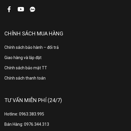
thời gian mà còn đem lại vẻ ngoài thanh thoát, mảnh
mai đầy cuốn hút.
CHÍNH SÁCH MUA HÀNG
Chính sách bảo hành – đổi trả
Giao hàng và lắp đặt
Chính sách bảo mật TT
Chính sách thanh toán
Thiết kế Metal Stream: Sự giao thoa giữa độ bền và
TƯ VẤN MIỄN PHÍ (24/7)
nét thanh lịch
Hotline: 0963.383.995
Điểm nhấn ấn tượng của tivi nằm ở phần viền màn
hình siêu mỏng. Các kỹ sư Samsung đã khéo léo chế
Bán Hàng: 0976.344.313
tác viền tivi từ một tấm kim loại, giúp loại bỏ cảm giác