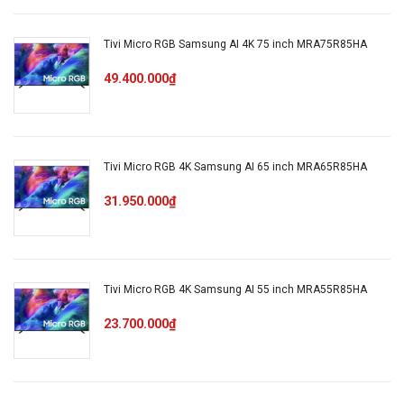
Số lượng loa
Tivi Micro RGB Samsung AI 4K 75 inch MRA75R85HA
2CH
49.400.000₫
Âm thanh vòm
– Object Tracking Sound (OTS Lite)
– Adaptive Sound
– Q-symphony
Tivi Micro RGB 4K Samsung AI 65 inch MRA65R85HA
Cổng kết nối
31.950.000₫
Kết nối Internet:Wifi 5
Kết nối không dây: Bluetooth 5.3
USB :USB-A x 1
Tivi Micro RGB 4K Samsung AI 55 inch MRA55R85HA
Cổng nhận hình ảnh, âm thanh: HDMI x 3
23.700.000₫
Tiện ích
Điều khiển bằng giọng nói