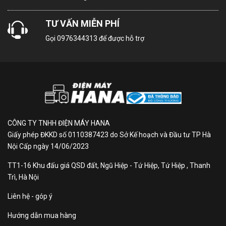
Smart Tivi Samsung 4K
75 Inch UA75U8500H:
TƯ VẤN MIỄN PHÍ
Gọi
0976344313
để được hỗ trợ
Tuyệt tác màn hình lớn
cho không gian sống hiện
đại
Thiết kế Metal Stream: Sự
CÔNG TY TNHH ĐIỆN MÁY HANA
giao thoa giữa độ bền và nét
Giấy phép ĐKKD số 0110387423 do Sở Kế hoạch và Đầu tư TP Hà
Nội Cấp ngày 14/06/2023
thanh lịch
TT1-16 Khu đấu giá QSD đất, Ngũ Hiệp - Tứ Hiệp, Tứ Hiệp , Thanh
Khai thác cảm hứng từ những đường nét mềm mại
Trì, Hà Nội
nhưng đầy uy lực của máy bay, tivi Samsung 4K 75
Liên hệ - góp ý
Inch UA75U8500H sở hữu triết lý thiết kế Metal Stream
độc đáo. Toàn bộ phần khung vỏ được đúc từ kim loại
Hướng dẫn mua hàng
cao cấp, không chỉ tạo nên sự kiên cố, bền bỉ theo