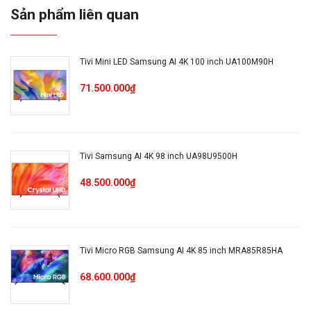
Sản phẩm liên quan
Công nghệ hình ảnh
– Công nghệ Mega Contrast
– Công nghệ Motion Xcelerator
Tivi Mini LED Samsung AI 4K 100 inch UA100M90H
– Công nghệ HDR
– Công nghệ HDR
71.500.000₫
– Công nghệ Contrast Enhancer
– 4K AI Upscaling
– Công nghệ Color Booster
Tivi Samsung AI 4K 98 inch UA98U9500H
Bộ xử lý
48.500.000₫
Bộ xử lý hình ảnh Crystal 4K
Tần số quét thực
Tần số quét 50Hz, DLG nâng cấp đến 120Hz (2K)
Tivi Micro RGB Samsung AI 4K 85 inch MRA85R85HA
Công nghệ âm thanh
68.600.000₫
Tổng công suất loa
20W