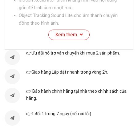
gốc để hình ảnh mượt mà.
Object Tracking Sound Lite cho âm thanh chuyển
động theo hình ảnh.
Q symphony Next tạo nên âm thanh hài hòa hoàn
Xem thêm
hảo giữa loa thanh và loa của TV.
Cảm nhận chi tiết và sắc thái hoàn mỹ được hỗ trợ
👉Ưu đãi hỗ trợ vận chuyển khi mua 2 sản phẩm.
bởi công nghệ hình ảnh HDR10.
Contrast Enhancer: Tự động nâng cấp độ sâu hình
ảnh cho bạn cảm nhận chi tiết nhất.
👉Giao hàng Lắp đặt nhanh trong vòng 2h.
Thông số kỹ thuật
👉 Bảo hành chính hãng tại nhà theo chính sách của
Loại Tivi: Smart Tivi
hãng.
Kích cỡ màn hình:75 Inch
Độ phân giải: 4K (Ultra HD)
👉1 đổi 1 trong 7 ngày (nếu có lỗi)
Hệ điều hành: Tizen
Công nghệ hình ảnh